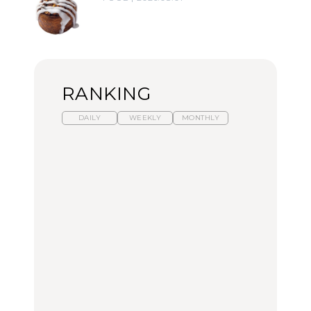
RANKING
DAILY
WEEKLY
MONTHLY
暑いから食べたくなる。
【東京近郊】日帰りひと
「来たぞ、トイトレ」|
わざわざ行きたいラーメ
り旅スポット5選｜館
弘中綾香の「純度
ン13選｜プロが選ぶベス
山、前橋、日光など
100%」～第141回～
ト3、大井町の人気店、
ご当地ラーメン
TRAVEL
LEARN
FOOD
【福島】わざわざ食べに
【東京近郊】日帰りひと
【あんこ】一度は食べた
行きたいご当地グルメ23
り旅スポット5選｜館
い名店13選｜どら焼き・
選｜ラーメン、餃子、そ
山、前橋、日光など
おはぎほか
ばほか
FOOD
TRAVEL
FOOD