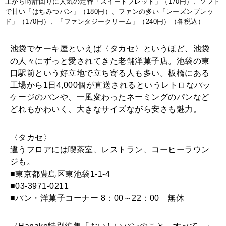
上から時計回りに人気の定番「スイートブレッド」（170円）、ソフト
で甘い「はちみつパン」（180円）、ファンの多い「レーズンブレッ
ド」（170円）、「ファンタジークリーム」（240円）（各税込）
池袋でケーキ屋といえば〈タカセ〉というほど、池袋
の人々にずっと愛されてきた老舗洋菓子店。池袋の東
口駅前という好立地で立ち寄る人も多い。板橋にある
工場から1日4,000個が直送されるというレトロなパッ
ケージのパンや、一風変わったネーミングのパンなど
どれもかわいく、大きなサイズながら安さも魅力。
〈タカセ〉
違うフロアには喫茶室、レストラン、コーヒーラウン
ジも。
■東京都豊島区東池袋1-1-4
■03-3971-0211
■パン・洋菓子コーナー 8：00～22：00 無休