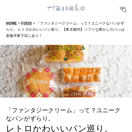
どこ行く？
HOME
>
FOOD
> 「ファンタジークリーム」って？ユニークなパンがず
FORTUNE
らり。 レトロかわいいパン巡り。【東京都内】ソフトな懐かしのパンは
明日のわたし
老舗洋菓子店にあり！
[12星座別] Weekly Holoscope
HEALTH
[12星座別] Monthly Love Holoscope
自分にやさしく
女神まり愛のタロットメッセージ
LEARN
算命学がわかる今月のあなた
知る、考える
「ファンタジークリーム」って？ユニーク
MAMA
なパンがずらり。
ママもいろいろ
レトロかわいいパン巡り。