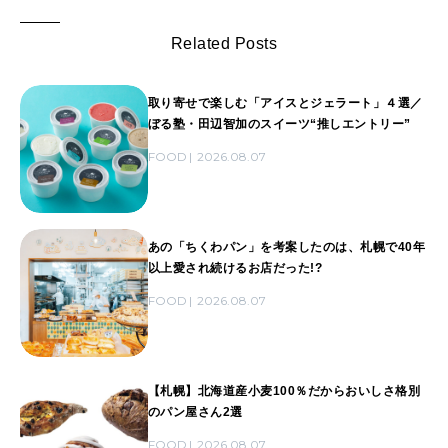
Related Posts
取り寄せで楽しむ「アイスとジェラート」４選／
ぼる塾・田辺智加のスイーツ“推しエントリー”
FOOD
2026.08.07
あの「ちくわパン」を考案したのは、札幌で40年
以上愛され続けるお店だった!?
FOOD
2026.08.07
【札幌】北海道産小麦100％だからおいしさ格別
のパン屋さん2選
FOOD
2026.08.07