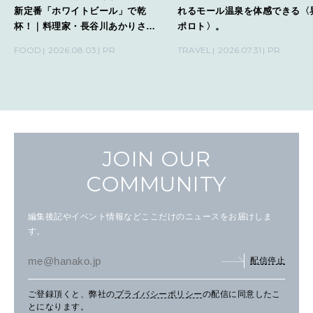
新定番「ホワイトビール」で乾
れるモール温泉を体感できる〈
杯！｜料理家・長谷川あかりさん
ポロト〉。
の気取らないおもてなし。
FOOD
2026.08.03
PR
TRAVEL
2026.07.31
PR
JOIN OUR
COMMUNITY
編集後記やイベント情報などここだけのニュースをお届けしま
す。
配信停止
ご登録頂くと、弊社の
プライバシーポリシー
の配信に同意したこ
とになります。