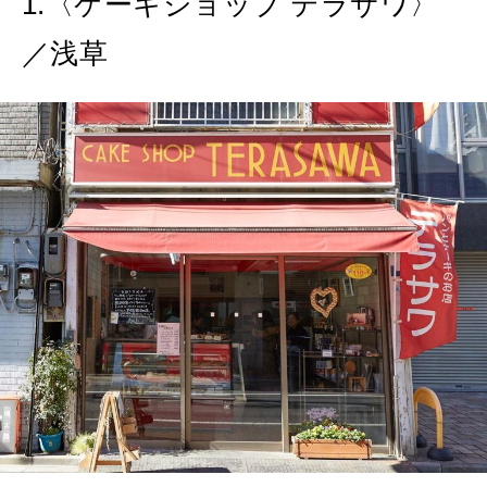
1.〈ケーキショップ テラサワ〉
2026年8月号『お茶の時間です。』
／浅草
MAGAZINE
MOOK
2026年7月号「鎌倉 ローカルが 教えてくれた 本当の歩き方。」
2026年6月号「大銀座 トレンドが生まれる 新しい一流店へ。」
FOLLOW US!
2026年5月号「“大好き”に出会いに。韓国」
2026年4月号「未来をつくる、学びの教科書。」
2026年3月号「スイーツ予想図 2026」
2026年2月号「良運を掴む 新・開運術。」
2026年1月号「猫がいれば、幸せ」
2025年12月号「お酒の新常識。」