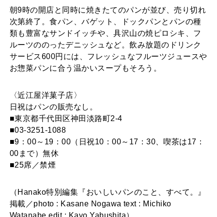
朝9時の開店と同時に焼きたてのパンが並び、売り切れ
次第終了。食パン、バゲット、ドックパンとパンの種
類も豊富なサンドイッチや、具沢山の焼ピロシキ、フ
ルーツののったデニッシュなど。飲み放題のドリンク
サービス600円には、フレッシュなフルーツジュースや
お惣菜パンに合う温かいスープもそろう。
〈近江屋洋菓子店〉
日祝はパンの販売なし。
■東京都千代田区神田淡路町2-4
■03-3251-1088
■9：00～19：00（日祝10：00～17：30、喫茶は17：
00まで）無休
■25席／禁煙
（Hanako特別編集『おいしいパンのこと、すべて。』
掲載／photo : Kasane Nogawa text : Michiko
Watanabe edit : Kayo Yabushita）