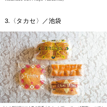
3.〈タカセ〉／池袋