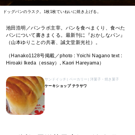
ドッグパンのラスク。1枚1枚ていねいに焼き上げる。
池田浩明／パンラボ主宰。パンを食べまくり、食べた
パンについて書きまくる。最新刊に『おかしなパン』
（山本ゆりことの共著、誠文堂新光社）。
（Hanako1128号掲載／photo : Yoichi Nagano text :
Hiroaki Ikeda（essay）, Kaori Hareyama）
サンドイッチ
ベーカリー
洋菓子・焼き菓子
ケーキショップ テラサワ