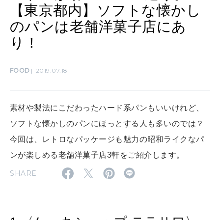
【東京都内】ソフトな懐かし
SUSTAINABLE
のパンは老舗洋菓子店にあ
わたしができること
り！
CULTURE
FOOD
2019.07.18
自分を耕す
素材や製法にこだわったハード系パンもいいけれど、
WORK&MONEY
ソフトな懐かしのパンにほっとする人も多いのでは？
いい人生って？
今回は、レトロなパッケージも魅力の昭和ライクなパ
ンが楽しめる老舗洋菓子店3軒をご紹介します。
MAGAZINE
SHARE
特集
2026年9月号「北海道 おいしく遊ぶ、夏のご褒美旅。」