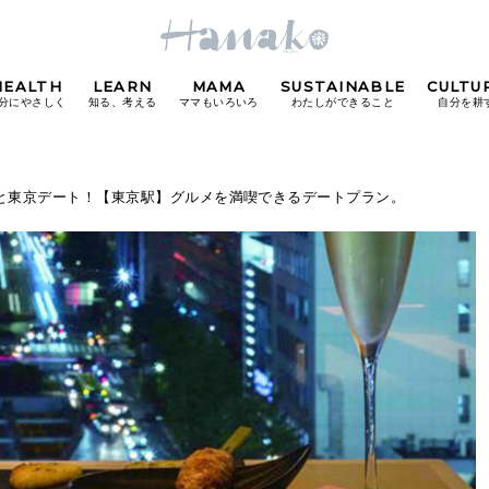
HEALTH
LEARN
MAMA
SUSTAINABLE
CULTU
分にやさしく
知る、考える
ママもいろいろ
わたしができること
自分を耕
POPULAR TAGS
氏と東京デート！【東京駅】グルメを満喫できるデートプラン。
#カフェ
#朝ごはん
#開運
#東京駅
#銀座
#
り
FOLLOW US!