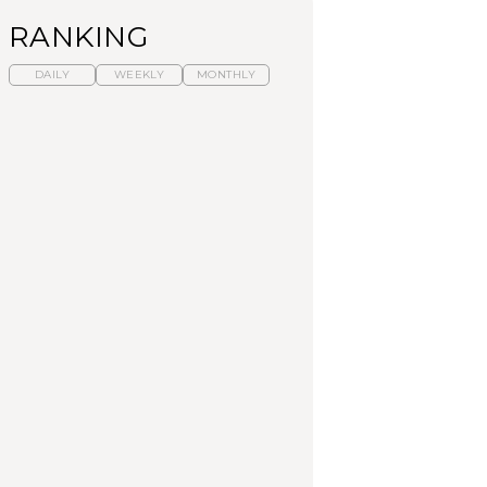
RANKING
DAILY
WEEKLY
MONTHLY
【福島】わざわざ食べ
暑いから食べたくな
「来たぞ、トイトレ」|
に行きたいご当地グル
る。わざわざ行きたい
弘中綾香の「純度
メ23選｜ラーメン、餃
ラーメン13選｜プロが
100%」～第141回～
子、そばほか
選ぶベスト3、大井町の
人気店、ご当地ラーメ
FOOD
LEARN
FOOD
ン
【東京近郊】日帰りひ
【東京近郊】日帰りひ
【あんこ】一度は食べ
とり旅スポット5選｜館
とり旅スポット5選｜館
たい名店13選｜どら焼
山、前橋、日光など
山、前橋、日光など
き・おはぎほか
TRAVEL
TRAVEL
FOOD
【福島】わざわざ食べ
「来たぞ、トイトレ」|
「来たぞ、トイトレ」|
に行きたいご当地グル
弘中綾香の「純度
弘中綾香の「純度
メ23選｜ラーメン、餃
100%」～第141回～
100%」～第141回～
子、そばほか