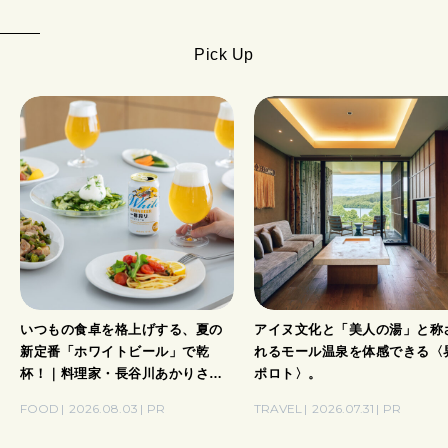
Pick Up
いつもの食卓を格上げする、夏の
アイヌ文化と「美人の湯」と称
新定番「ホワイトビール」で乾
れるモール温泉を体感できる〈
杯！｜料理家・長谷川あかりさん
ポロト〉。
の気取らないおもてなし。
FOOD
2026.08.03
PR
TRAVEL
2026.07.31
PR