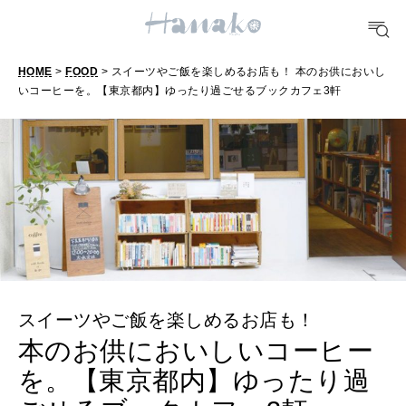
TRAVEL
どこ行く？
HOME
>
FOOD
> スイーツやご飯を楽しめるお店も！ 本のお供においし
いコーヒーを。【東京都内】ゆったり過ごせるブックカフェ3軒
FORTUNE
明日のわたし
[12星座別] Weekly Holoscope
HEALTH
[12星座別] Monthly Love Holoscope
自分にやさしく
女神まり愛のタロットメッセージ
LEARN
算命学がわかる今月のあなた
スイーツやご飯を楽しめるお店も！
知る、考える
本のお供においしいコーヒー
を。【東京都内】ゆったり過
MAMA