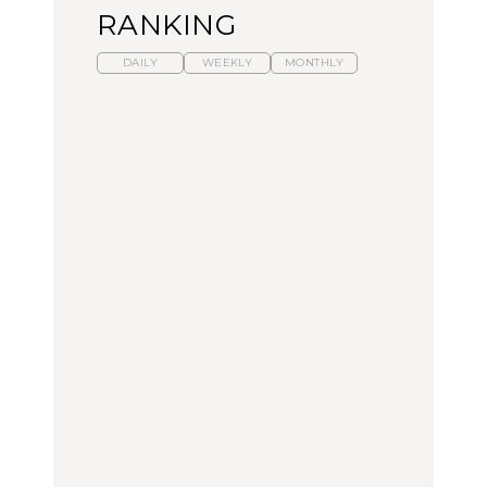
RANKING
DAILY
WEEKLY
MONTHLY
暑いから食べたくなる。
【東京近郊】日帰りひと
「来たぞ、トイトレ」|
わざわざ行きたいラーメ
り旅スポット5選｜館
弘中綾香の「純度
ン13選｜プロが選ぶベス
山、前橋、日光など
100%」～第141回～
ト3、大井町の人気店、
ご当地ラーメン
TRAVEL
LEARN
FOOD
【福島】わざわざ食べに
【東京近郊】日帰りひと
【あんこ】一度は食べた
行きたいご当地グルメ23
り旅スポット5選｜館
い名店13選｜どら焼き・
選｜ラーメン、餃子、そ
山、前橋、日光など
おはぎほか
ばほか
FOOD
TRAVEL
FOOD
中目黒からひと駅の穴
No.1259『北海道 おいし
「来たぞ、トイトレ」|
場。祐天寺の魅力10選｜
く遊ぶ、夏のご褒美
弘中綾香の「純度
グルメ、ショッピング、
旅。』
100%」～第141回～
古着ほか
FOOD
LEARN