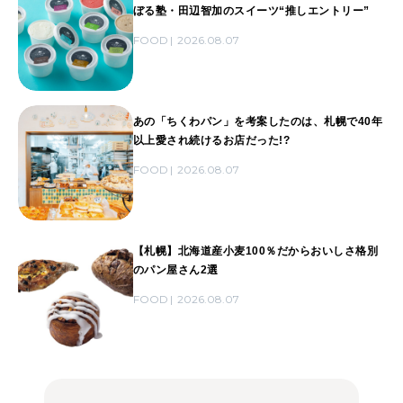
ぼる塾・田辺智加のスイーツ“推しエントリー”
FOOD
2026.08.07
あの「ちくわパン」を考案したのは、札幌で40年
以上愛され続けるお店だった!?
FOOD
2026.08.07
【札幌】北海道産小麦100％だからおいしさ格別
のパン屋さん2選
FOOD
2026.08.07