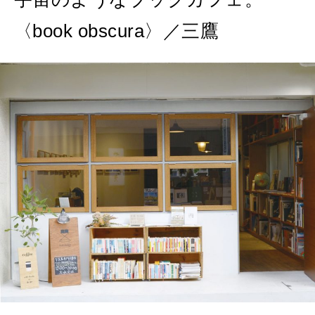
2026年9月号「北海道 おいしく遊ぶ、夏のご褒美旅。」
〈book obscura〉／三鷹
2026年8月号『お茶の時間です。』
MAGAZINE
MOOK
2026年7月号「鎌倉 ローカルが 教えてくれた 本当の歩き方。」
2026年6月号「大銀座 トレンドが生まれる 新しい一流店へ。」
FOLLOW US!
2026年5月号「“大好き”に出会いに。韓国」
2026年4月号「未来をつくる、学びの教科書。」
2026年3月号「スイーツ予想図 2026」
2026年2月号「良運を掴む 新・開運術。」
2026年1月号「猫がいれば、幸せ」
2025年12月号「お酒の新常識。」