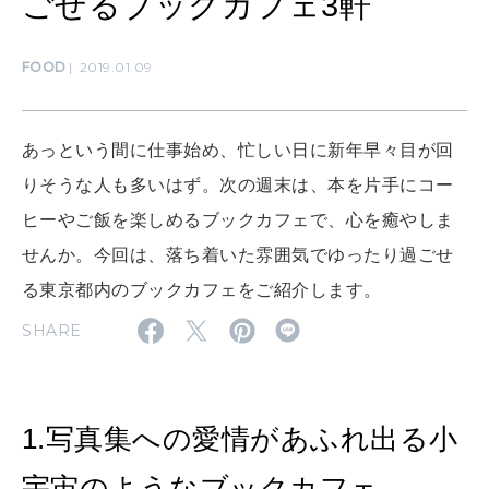
ごせるブックカフェ3軒
ママもいろいろ
FOOD
2019.01.09
SUSTAINABLE
わたしができること
あっという間に仕事始め、忙しい日に新年早々目が回
りそうな人も多いはず。次の週末は、本を片手にコー
CULTURE
ヒーやご飯を楽しめるブックカフェで、心を癒やしま
自分を耕す
せんか。今回は、落ち着いた雰囲気でゆったり過ごせ
る東京都内のブックカフェをご紹介します。
WORK&MONEY
SHARE
いい人生って？
MAGAZINE
1.写真集への愛情があふれ出る小
特集
宇宙のようなブックカフェ。