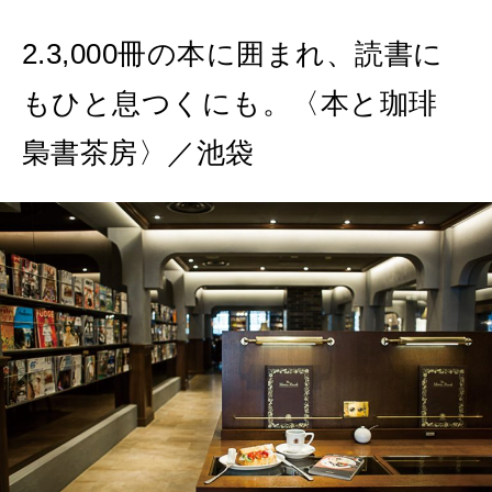
2.3,000冊の本に囲まれ、読書に
もひと息つくにも。〈本と珈琲
梟書茶房〉／池袋