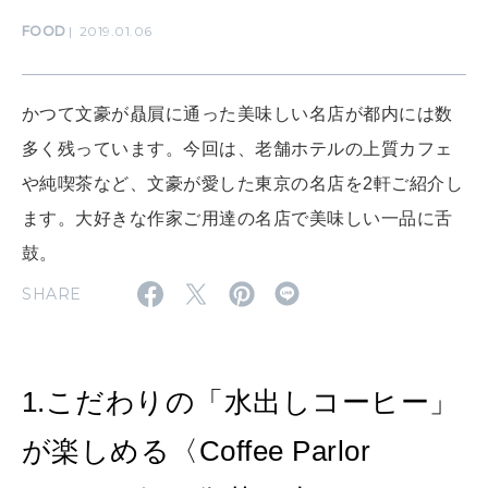
MAMA
ママもいろいろ
FOOD
2019.01.06
SUSTAINABLE
かつて文豪が贔屓に通った美味しい名店が都内には数
わたしができること
多く残っています。今回は、老舗ホテルの上質カフェ
や純喫茶など、文豪が愛した東京の名店を2軒ご紹介し
ます。大好きな作家ご用達の名店で美味しい一品に舌
CULTURE
自分を耕す
鼓。
SHARE
WORK&MONEY
いい人生って？
1.こだわりの「水出しコーヒー」
MAGAZINE
が楽しめる〈Coffee Parlor
特集