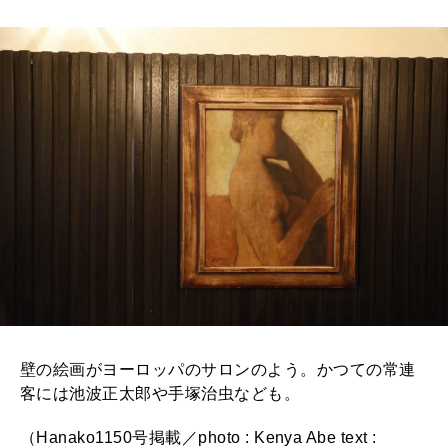
壁の絵画がヨーロッパのサロンのよう。かつての常連
客には池波正太郎や手塚治虫なども。
（Hanako1150号掲載／photo : Kenya Abe text :