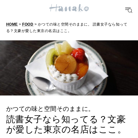
TRAVEL
どこ行く？
HOME
>
FOOD
> かつての味と空間そのままに。 読書女子なら知って
る？文豪が愛した東京の名店はここ。
FORTUNE
明日のわたし
[12星座別] Weekly Holoscope
HEALTH
[12星座別] Monthly Love Holoscope
自分にやさしく
女神まり愛のタロットメッセージ
かつての味と空間そのままに。
LEARN
算命学がわかる今月のあなた
知る、考える
読書女子なら知ってる？文豪
が愛した東京の名店はここ。