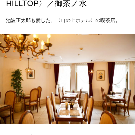
HILLTOP〉／御茶ノ水
2026年9月号「北海道 おいしく遊ぶ、夏のご褒美旅。」
池波正太郎も愛した、〈山の上ホテル〉の喫茶店。
2026年8月号『お茶の時間です。』
MAGAZINE
MOOK
2026年7月号「鎌倉 ローカルが 教えてくれた 本当の歩き方。」
2026年6月号「大銀座 トレンドが生まれる 新しい一流店へ。」
FOLLOW US!
2026年5月号「“大好き”に出会いに。韓国」
2026年4月号「未来をつくる、学びの教科書。」
2026年3月号「スイーツ予想図 2026」
2026年2月号「良運を掴む 新・開運術。」
2026年1月号「猫がいれば、幸せ」