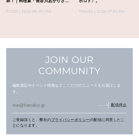
杯！｜料理家・長谷川あかりさん
ポロト〉。
の気取らないおもてなし。
FOOD
2026.08.03
PR
TRAVEL
2026.07.31
PR
JOIN OUR
COMMUNITY
編集後記やイベント情報などここだけのニュースをお届けしま
す。
配信停止
ご登録頂くと、弊社の
プライバシーポリシー
の配信に同意したこ
とになります。