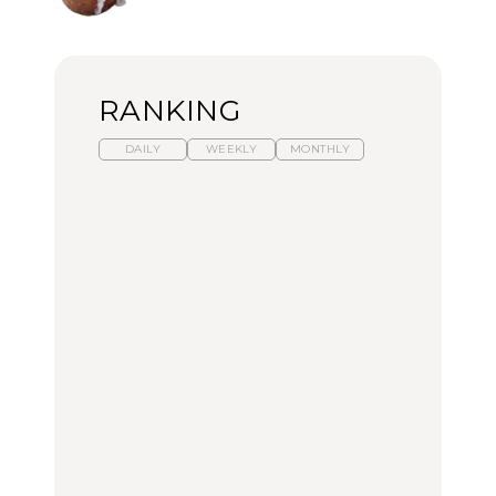
RANKING
DAILY
WEEKLY
MONTHLY
暑いから食べたくなる。
【東京近郊】日帰りひと
「来たぞ、トイトレ」|
わざわざ行きたいラーメ
り旅スポット5選｜館
弘中綾香の「純度
ン13選｜プロが選ぶベス
山、前橋、日光など
100%」～第141回～
ト3、大井町の人気店、
ご当地ラーメン
TRAVEL
LEARN
FOOD
【福島】わざわざ食べに
【東京近郊】日帰りひと
【あんこ】一度は食べた
行きたいご当地グルメ23
り旅スポット5選｜館
い名店13選｜どら焼き・
選｜ラーメン、餃子、そ
山、前橋、日光など
おはぎほか
ばほか
FOOD
TRAVEL
FOOD
中目黒からひと駅の穴
No.1259『北海道 おいし
「来たぞ、トイトレ」|