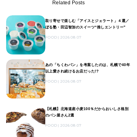
Related Posts
取り寄せで楽しむ「アイスとジェラート」４選／
ぼる塾・田辺智加のスイーツ“推しエントリー”
FOOD
2026.08.07
あの「ちくわパン」を考案したのは、札幌で40年
以上愛され続けるお店だった!?
FOOD
2026.08.07
【札幌】北海道産小麦100％だからおいしさ格別
のパン屋さん2選
FOOD
2026.08.07