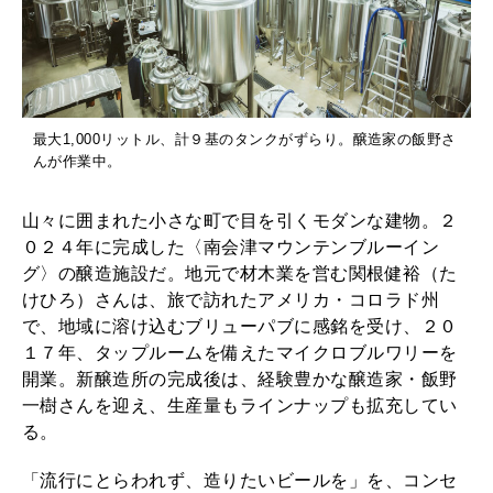
最大1,000リットル、計９基のタンクがずらり。醸造家の飯野さ
んが作業中。
山々に囲まれた小さな町で目を引くモダンな建物。２
０２４年に完成した〈南会津マウンテンブルーイン
グ〉の醸造施設だ。地元で材木業を営む関根健裕（た
けひろ）さんは、旅で訪れたアメリカ・コロラド州
で、地域に溶け込むブリューパブに感銘を受け、２０
１７年、タップルームを備えたマイクロブルワリーを
開業。新醸造所の完成後は、経験豊かな醸造家・飯野
一樹さんを迎え、生産量もラインナップも拡充してい
る。
「流行にとらわれず、造りたいビールを」を、コンセ