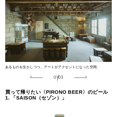
常時
醸
あるものを生かしつつ、アートがアクセントになった空間。
ン
01
03
買って帰りたい〈PIRONO BEER〉のビール
1. 「SAISON（セゾン）」