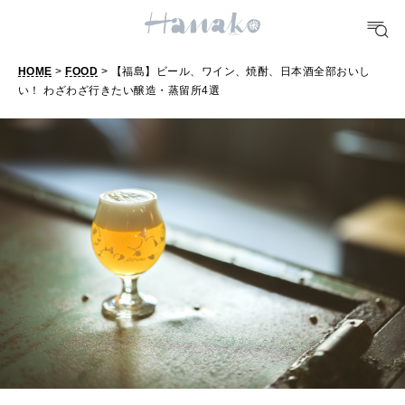
HEALTH
[12星座別] Monthly Love Holoscope
自分にやさしく
女神まり愛のタロットメッセージ
HOME
>
FOOD
> 【福島】ビール、ワイン、焼酎、日本酒全部おいし
LEARN
い！ わざわざ行きたい醸造・蒸留所4選
【
算命学がわかる今月のあなた
知る、考える
福
島
MAMA
】
ママもいろいろ
ビ
ー
SUSTAINABLE
ル
わたしができること
、
ワ
CULTURE
イ
自分を耕す
ン