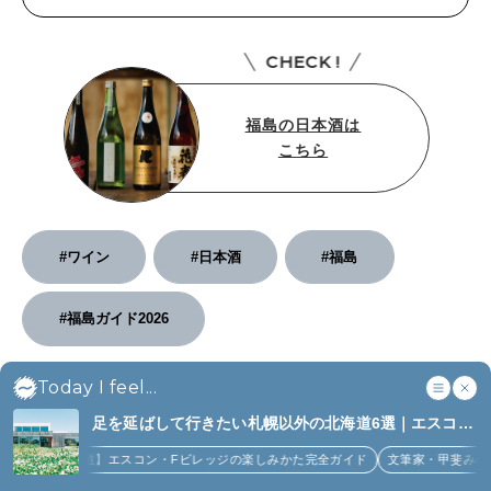
CHECK !
福島の日本酒は
こちら
#ワイン
#日本酒
#福島
#福島ガイド2026
Today I feel...
SHARE
足を延ばして行きたい札幌以外の北海道6選｜エスコン
フィールド、花咲線、ニセコほか (6)
【北海道】エスコン・Fビレッジの楽しみかた完全ガイド
文筆家・甲斐みのりさんが
Related Posts