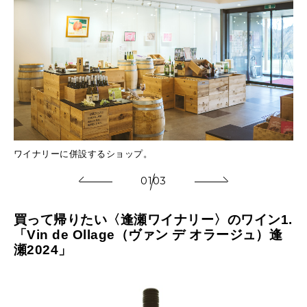
を使
ワイナリーに併設するショップ。
ワ
01
03
買って帰りたい〈逢瀬ワイナリー〉のワイン1.
「Vin de Ollage（ヴァン デ オラージュ）逢
瀬2024」