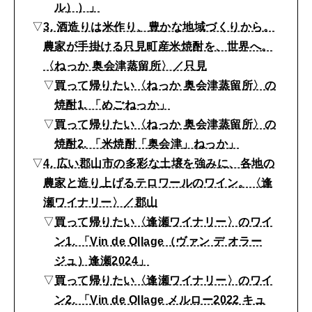
ル））」
所
▽
3. 酒造りは米作り、豊かな地域づくりから。
4
農家が手掛ける只見町産米焼酎を、世界へ。
選
〈ねっか 奥会津蒸留所〉／只見
▽
買って帰りたい〈ねっか 奥会津蒸留所〉の
焼酎1. 「めごねっか」
▽
買って帰りたい〈ねっか 奥会津蒸留所〉の
焼酎2. 「米焼酎「奥会津」ねっか」
▽
4. 広い郡山市の多彩な土壌を強みに、各地の
農家と造り上げるテロワールのワイン。〈逢
瀬ワイナリー〉／郡山
▽
買って帰りたい〈逢瀬ワイナリー〉のワイ
ン1. 「Vin de Ollage（ヴァン デ オラー
ジュ）逢瀬2024」
▽
買って帰りたい〈逢瀬ワイナリー〉のワイ
ン2. 「Vin de Ollage メルロー2022 キュ