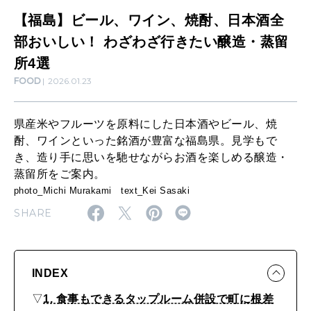
、
【福島】ビール、ワイン、焼酎、日本酒全
WORK&MONEY
焼
部おいしい！ わざわざ行きたい醸造・蒸留
いい人生って？
酎
所4選
FOOD
2026.01.23
、
MAGAZINE
日
特集
県産米やフルーツを原料にした日本酒やビール、焼
本
酎、ワインといった銘酒が豊富な福島県。見学もで
酒
2026年9月号「北海道 おいしく遊ぶ、夏のご褒美旅。」
き、造り手に思いを馳せながらお酒を楽しめる醸造・
蒸留所をご案内。
全
2026年8月号『お茶の時間です。』
photo_Michi Murakami text_Kei Sasaki
部
SHARE
MAGAZINE
MOOK
2026年7月号「鎌倉 ローカルが 教えてくれた 本当の歩き方。」
お
い
2026年6月号「大銀座 トレンドが生まれる 新しい一流店へ。」
し
INDEX
FOLLOW US!
2026年5月号「“大好き”に出会いに。韓国」
い
▽
1. 食事もできるタップルーム併設で町に根差