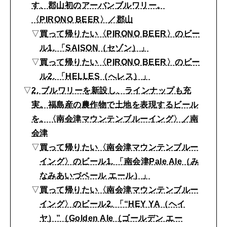
！
す、郡山初のアーバンブルワリー。
2026年4月号「未来をつくる、学びの教科書。」
わ
〈PIRONO BEER〉／郡山
2026年3月号「スイーツ予想図 2026」
▽
買って帰りたい〈PIRONO BEER〉のビー
ざ
ル1. 「SAISON（セゾン）」
わ
2026年2月号「良運を掴む 新・開運術。」
▽
買って帰りたい〈PIRONO BEER〉のビー
ざ
ル2. 「HELLES（へレス）」
2026年1月号「猫がいれば、幸せ」
行
▽
2. ブルワリーを新設し、ラインナップも充
き
実。福島産の農作物で土地を表現するビール
2025年12月号「お酒の新常識。」
た
を。〈南会津マウンテンブルーイング〉／南
会津
い
▽
買って帰りたい〈南会津マウンテンブルー
醸
イング〉のビール1. 「南会津Pale Ale（み
造
なみあいづペール エール）」
・
▽
買って帰りたい〈南会津マウンテンブルー
蒸
イング〉のビール2. 「“HEY YA（ヘイ
ヤ）”（Golden Ale（ゴールデン エー
留