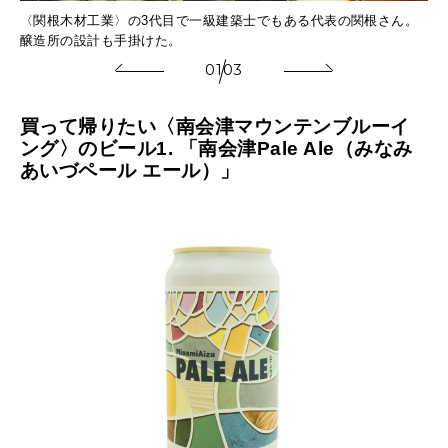
〈関根木材工業〉の3代目で一級建築士でもある代表の関根さん。
現
醸造所の設計も手掛けた。
定
01
03
買って帰りたい〈南会津マウンテンブルーイ
ング〉のビール1. 「南会津Pale Ale（みなみ
あいづペール エール）」