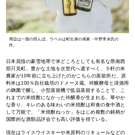
周辺は一面の田んぼ。ラベルは町出身の画家・中野李央氏の
作。
日本屈指の豪雪地帯で米どころとしても有名な県南西
部只見町。豊かな土地を次世代へ遺すべく、５軒の米
農家が10年前に立ち上げたのがこちらの蒸留所だ。原
料米は100％自社栽培のドメーヌ蔵。吟醸酵母と清酒用
の麹菌で醸し、小型蒸留機で低温蒸留することで、こ
れまでの米焼酎になかった吟醸香が生まれる。華やか
な香り、キレのある味わいの米焼酎は和食の食中酒と
して万能で、「米焼酎ねっか」をはじめ複数の銘柄が
国際的な酒類品評会でも高い評価を得ている。
現在はライスウイスキーや米原料のリキュールなどの