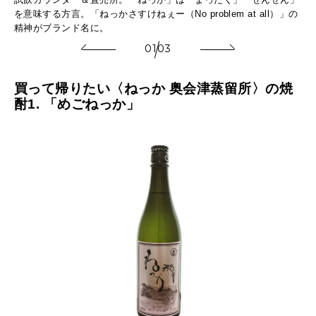
。
を意味する方言。「ねっかさすけねぇー（No problem at all）」の
発
精神がブランド名に。
01
03
買って帰りたい〈ねっか 奥会津蒸留所〉の焼
酎1. 「めごねっか」