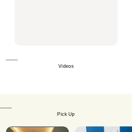
中目黒からひと駅の穴
いつもの食卓を格上げす
【2026年最新】横浜の絶
場。祐天寺の魅力10選｜
る、夏の新定番「ホワイ
品ランチ29選｜横浜駅周
グルメ、ショッピング、
トビール」で乾杯！｜料
辺、みなとみらい、横浜
古着ほか
理家・長谷川あかりさん
中華街、和食、洋食ほか
の気取らないおもてな
FOOD
FOOD | PR
FOOD
し。
Videos
Pick Up