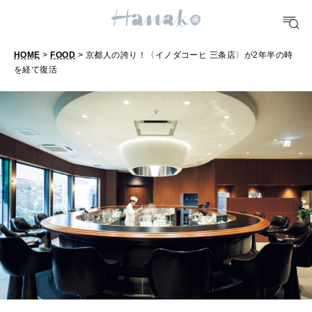
おいしい
HOME
>
FOOD
> 京都人の誇り！〈イノダコーヒ 三条店〉が2年半の時
TRAVEL
を経て復活
どこ行く？
京
都
人
FORTUNE
明日のわたし
の
誇
[12星座別] Weekly Holoscope
り
HEALTH
[12星座別] Monthly Love Holoscope
！
自分にやさしく
〈
女神まり愛のタロットメッセージ
イ
LEARN
算命学がわかる今月のあなた
ノ
知る、考える
ダ