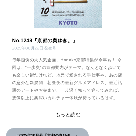
No.1248『京都の奥ゆき。』
2025年08月28日 発売号
毎年恒例の大人気企画、Hanako京都特集が今年も！ 今
回は、“一歩奥”の京都案内がテーマ。なんとなく歩いて
も楽しい街だけれど、地元で愛される手仕事や、あの店
の意外な新展開、朝昼夜の最新グルメアドレス、最近話
題のアートやお寺まで、一歩深く知って巡ってみれば、
想像以上に奥深いカルチャー体験が待っているはず。京
都の奥ゆきを感じに、いざ街へ。 掲載全店を網羅した
MAP付き。
もっと読む
#2025年10月号「京都の奥ゆき。」