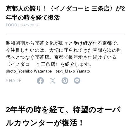
コ
京都人の誇り！〈イノダコーヒ 三条店〉が2
MAMA
ー
ママもいろいろ
年半の時を経て復活
FOOD
2025.09.12
ヒ
三
SUSTAINABLE
昭和初期から喫茶文化が脈々と受け継がれる京都で、
条
わたしができること
今注目したいのは、大切に守られてきた空間を次の世
店
代へとつなぐ喫茶店。京都で長年愛され続けている
〈イノダコーヒ 三条店〉を紹介します。
〉
CULTURE
photo_Yoshiko Watanabe text_Mako Yamato
が
自分を耕す
SHARE
2
年
WORK&MONEY
半
いい人生って？
2年半の時を経て、待望のオーバ
の
ルカウンターが復活！
時
MAGAZINE