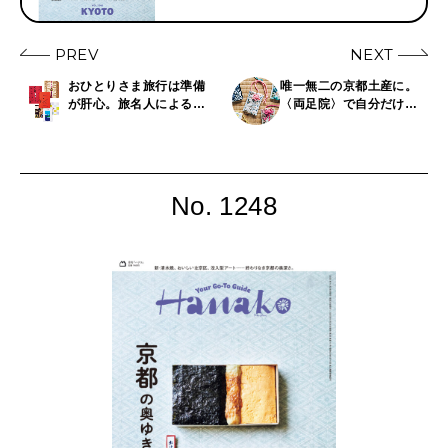
PREV
NEXT
おひとりさま旅行は準備
唯一無二の京都土産に。
が肝心。旅名人によるコ
〈両足院〉で自分だけの
ツとアイテム7選
お守り作り体験を
No. 1248