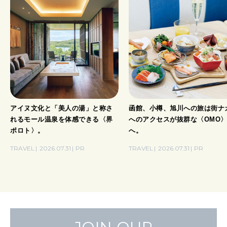
アイヌ文化と「美人の湯」と称さ
函館、小樽、旭川への旅は街ナ
れるモール温泉を体感できる〈界
へのアクセスが抜群な〈OMO
ポロト〉。
へ。
TRAVEL
2026.07.31
PR
TRAVEL
2026.07.31
PR