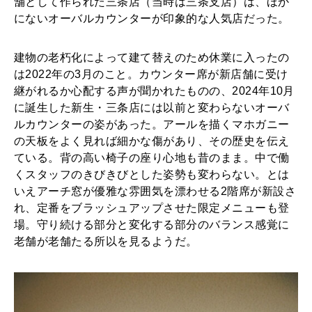
舗として作られた三条店（当時は三条支店）は、ほか
にないオーバルカウンターが印象的な人気店だった。
2025年12月号「お酒の新常識。」
建物の老朽化によって建て替えのため休業に入ったの
は2022年の3月のこと。カウンター席が新店舗に受け
継がれるか心配する声が聞かれたものの、2024年10月
に誕生した新生・三条店には以前と変わらないオーバ
ルカウンターの姿があった。アールを描くマホガニー
の天板をよく見れば細かな傷があり、その歴史を伝え
ている。背の高い椅子の座り心地も昔のまま。中で働
くスタッフのきびきびとした姿勢も変わらない。とは
いえアーチ窓が優雅な雰囲気を漂わせる2階席が新設さ
れ、定番をブラッシュアップさせた限定メニューも登
場。守り続ける部分と変化する部分のバランス感覚に
老舗が老舗たる所以を見るようだ。