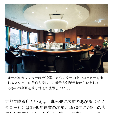
を
特集
経
2026年9月号「北海道 おいしく遊ぶ、夏のご褒美旅。」
て
復
2026年8月号『お茶の時間です。』
活
MAGAZINE
MOOK
2026年7月号「鎌倉 ローカルが 教えてくれた 本当の歩き方。」
2026年6月号「大銀座 トレンドが生まれる 新しい一流店へ。」
FOLLOW US!
2026年5月号「“大好き”に出会いに。韓国」
2026年4月号「未来をつくる、学びの教科書。」
オーバルカウンターは全19席。カウンターの中でコーヒーを淹
れるスタッフの所作も美しい。椅子も創業当時から使われてい
2026年3月号「スイーツ予想図 2026」
るものの座面を張り替えて使用している。
2026年2月号「良運を掴む 新・開運術。」
京都で喫茶店といえば、真っ先に名前のあがる〈イノ
ダコーヒ〉は1940年創業の老舗。1970年に7番目の店
2026年1月号「猫がいれば、幸せ」