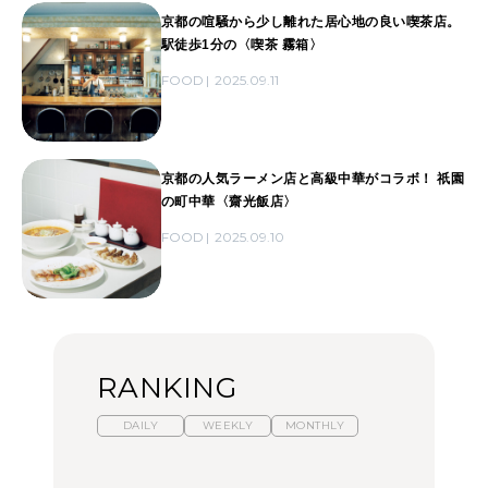
京都の喧騒から少し離れた居心地の良い喫茶店。
駅徒歩1分の〈喫茶 霧箱〉
FOOD
2025.09.11
京都の人気ラーメン店と高級中華がコラボ！ 祇園
の町中華〈齋光飯店〉
FOOD
2025.09.10
RANKING
DAILY
WEEKLY
MONTHLY