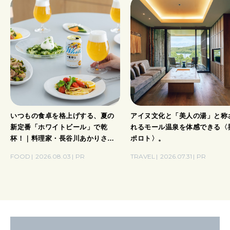
いつもの食卓を格上げする、夏の
アイヌ文化と「美人の湯」と称
新定番「ホワイトビール」で乾
れるモール温泉を体感できる〈
杯！｜料理家・長谷川あかりさん
ポロト〉。
の気取らないおもてなし。
FOOD
2026.08.03
PR
TRAVEL
2026.07.31
PR