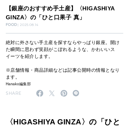
[12星座別] Monthly Love Holoscope
自分にやさしく
】
【銀座のおすすめ手土産】〈HIGASHIYA
〈
女神まり愛のタロットメッセージ
GINZA〉の「ひと口果子 真」
FOOD
2025.08.14
H
LEARN
算命学がわかる今月のあなた
知る、考える
I
絶対に外さない手土産を探すならやっぱり銀座。開け
G
た瞬間に思わず笑顔がこぼれるような、かわいいス
A
MAMA
イーツを紹介します。
ママもいろいろ
S
※店舗情報・商品詳細などは記事公開時の情報となり
H
ます。
I
SUSTAINABLE
Hanako編集部
わたしができること
Y
SHARE
A
G
CULTURE
自分を耕す
〈HIGASHIYA GINZA〉の「ひと
I