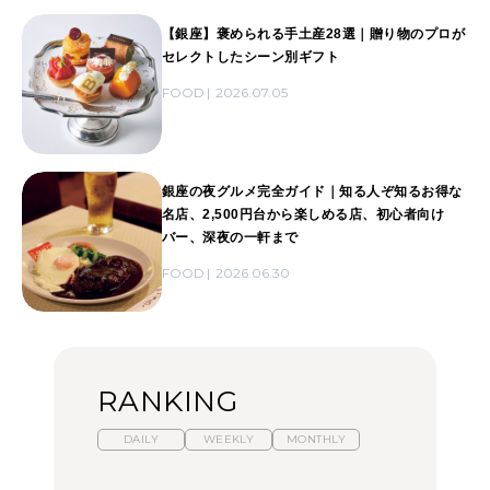
【銀座】褒められる手土産28選｜贈り物のプロが
セレクトしたシーン別ギフト
FOOD
2026.07.05
銀座の夜グルメ完全ガイド｜知る人ぞ知るお得な
名店、2,500円台から楽しめる店、初心者向け
バー、深夜の一軒まで
FOOD
2026.06.30
RANKING
DAILY
WEEKLY
MONTHLY