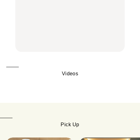
LEARN
FOOD
中目黒からひと駅の穴
いつもの食卓を格上げす
【2026年最新】横浜の絶
場。祐天寺の魅力10選｜
る、夏の新定番「ホワイ
品ランチ29選｜横浜駅周
グルメ、ショッピング、
トビール」で乾杯！｜料
辺、みなとみらい、横浜
古着ほか
理家・長谷川あかりさん
中華街、和食、洋食ほか
の気取らないおもてな
FOOD
FOOD | PR
FOOD
し。
Videos
Pick Up