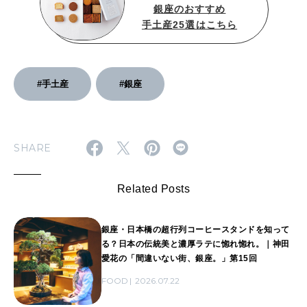
銀座のおすすめ
手土産25選はこちら
#手土産
#銀座
SHARE
Related Posts
銀座・日本橋の超行列コーヒースタンドを知って
る？日本の伝統美と濃厚ラテに惚れ惚れ。｜神田
愛花の「間違いない街、銀座。」第15回
FOOD
2026.07.22