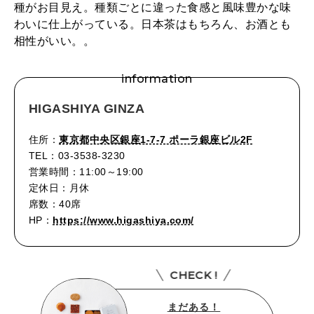
2026年4月号「未来をつくる、学びの教科書。」
種がお目見え。種類ごとに違った食感と風味豊かな味
わいに仕上がっている。日本茶はもちろん、お酒とも
2026年3月号「スイーツ予想図 2026」
相性がいい。。
2026年2月号「良運を掴む 新・開運術。」
information
2026年1月号「猫がいれば、幸せ」
HIGASHIYA GINZA
2025年12月号「お酒の新常識。」
住所：
東京都中央区銀座1-7-7 ポーラ銀座ビル2F
TEL：03-3538-3230
営業時間：11:00～19:00
定休日：月休
席数：40席
HP：
https://www.higashiya.com/
CHECK !
まだある！