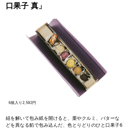
N
口果子 真」
Z
WORK&MONEY
いい人生って？
A
〉
の
MAGAZINE
特集
「
ひ
2026年9月号「北海道 おいしく遊ぶ、夏のご褒美旅。」
と
2026年8月号『お茶の時間です。』
口
果
MAGAZINE
MOOK
2026年7月号「鎌倉 ローカルが 教えてくれた 本当の歩き方。」
子
2026年6月号「大銀座 トレンドが生まれる 新しい一流店へ。」
6個入り2,592円
真
FOLLOW US!
」
2026年5月号「“大好き”に出会いに。韓国」
紐を解いて包み紙を開けると、栗やクルミ、バターな
どを異なる餡で包み込んだ、色とりどりのひと口果子6