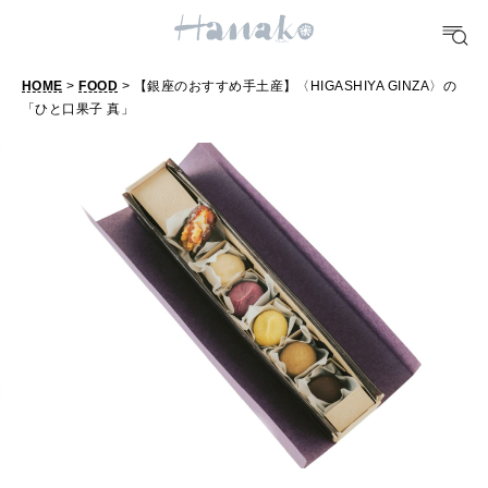
10 CATEGORIES
HOME
>
FOOD
> 【銀座のおすすめ手土産】〈HIGASHIYA GINZA〉の
「ひと口果子 真」
【
FOOD
銀
おいしい
座
の
お
TRAVEL
どこ行く？
す
す
め
FORTUNE
明日のわたし
手
土
[12星座別] Weekly Holoscope
産
HEALTH