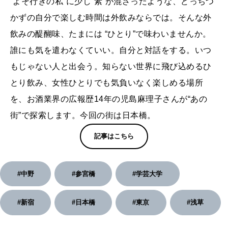
“よそ行きの私”に少し“素”が混ざったような、どっちつ
かずの自分で楽しむ時間は外飲みならでは。そんな外
飲みの醍醐味、たまには “ひとり”で味わいませんか。
誰にも気を遣わなくていい。自分と対話をする。いつ
もじゃない人と出会う。知らない世界に飛び込めるひ
とり飲み、女性ひとりでも気負いなく楽しめる場所
を、お酒業界の広報歴14年の児島麻理子さんが“あの
街”で探索します。今回の街は日本橋。
記事はこちら
#中野
#参宮橋
#学芸大学
#新宿
#日本橋
#東京
#浅草