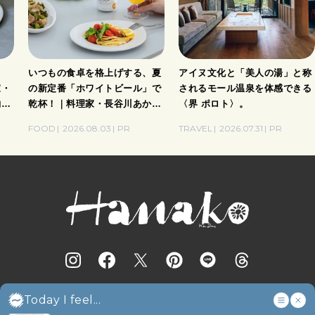
ト
いつもの食卓を格上げする、夏
アイヌ文化と「美人の湯」と称
家・
の新定番「ホワイトビール」で
されるモール温泉を体感できる
酌刺
乾杯！｜料理家・長谷川あかり
〈界 ポロト〉。
さんの気取らないおもてなし。
FOOD
2026.08.03
PR
TRAVEL
2026.07.31
PR
Today I feel...
2021年4月1日以降更新の記事内掲載商品価格は、原則税込価格となります。た