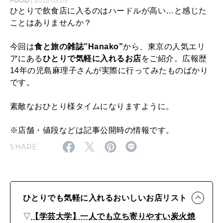
草
FOOD
2025.03.05
ひとりで飲食店に入るのはハードルが高い…と感じた
の
ことはありませんか？
有
今回は
食と旅の雑誌”Hanako”
から、東京の人気エリ
機
アにある
ひとりで気軽に入れるお店
をご紹介。広報歴
野
14年の児島麻理子さんが実際に行ってみたものばかり
菜
です。
ビ
素敵なおひとり様タイムになりますように。
ス
※店舗・値段などは記事公開時の情報です。
ト
SHARE
ロ
、
日
本
ひとりでも気軽に入れるおいしいお店リスト
橋
▽
【学芸大学】一人でも立ち寄りやすい炭火焼