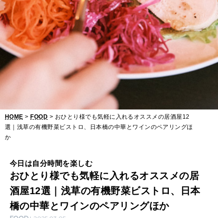
オ
ス
ス
メ
の
居
酒
HOME
>
FOOD
> おひとり様でも気軽に入れるオススメの居酒屋12
屋
選｜浅草の有機野菜ビストロ、日本橋の中華とワインのペアリングほ
1
か
2
今日は自分時間を楽しむ
選
おひとり様でも気軽に入れるオススメの居
｜
酒屋12選｜浅草の有機野菜ビストロ、日本
浅
橋の中華とワインのペアリングほか