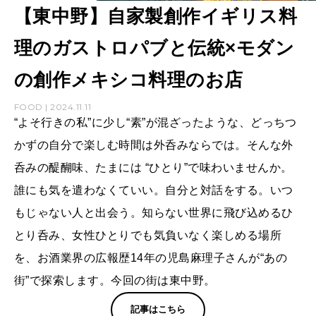
【東中野】自家製創作イギリス料
理のガストロパブと伝統×モダン
の創作メキシコ料理のお店
FOOD | 2024.11.11
“よそ行きの私”に少し“素”が混ざったような、どっちつ
かずの自分で楽しむ時間は外呑みならでは。そんな外
呑みの醍醐味、たまには “ひとり”で味わいませんか。
誰にも気を遣わなくていい。自分と対話をする。いつ
もじゃない人と出会う。知らない世界に飛び込めるひ
とり呑み、女性ひとりでも気負いなく楽しめる場所
を、お酒業界の広報歴14年の児島麻理子さんが“あの
街”で探索します。今回の街は東中野。
記事はこちら