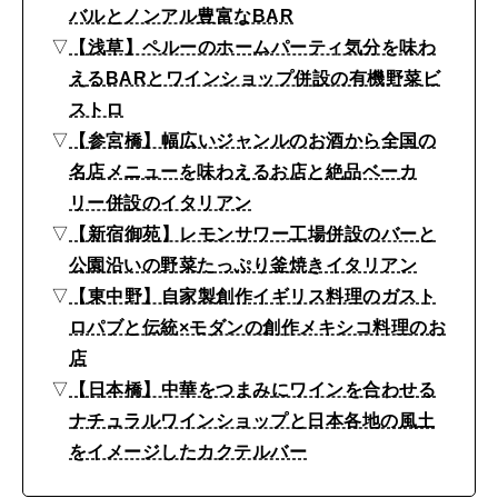
の
バルとノンアル豊富なBAR
▽
【浅草】ペルーのホームパーティ気分を味わ
中
えるBARとワインショップ併設の有機野菜ビ
華
ストロ
と
▽
【参宮橋】幅広いジャンルのお酒から全国の
ワ
名店メニューを味わえるお店と絶品ベーカ
イ
リー併設のイタリアン
▽
【新宿御苑】レモンサワー工場併設のバーと
ン
公園沿いの野菜たっぷり釜焼きイタリアン
の
▽
【東中野】自家製創作イギリス料理のガスト
ペ
ロパブと伝統×モダンの創作メキシコ料理のお
ア
店
リ
▽
【日本橋】中華をつまみにワインを合わせる
ン
ナチュラルワインショップと日本各地の風土
をイメージしたカクテルバー
グ