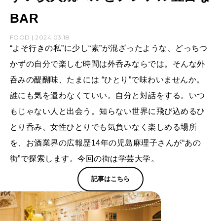
BAR
FOOD | 2024.03.18
“よそ行きの私”に少し“素”が混ざったような、どっちつ
かずの自分で楽しむ時間は外呑みならでは。そんな外
呑みの醍醐味、たまには “ひとり”で味わいませんか。
誰にも気を遣わなくていい。自分と対話をする。いつ
もじゃない人と出会う。知らない世界に飛び込めるひ
とり呑み、女性ひとりでも気負いなく楽しめる場所
を、お酒業界の広報歴14年の児島麻理子さんが“あの
街”で探索します。今回の街は学芸大学。
記事はこちら