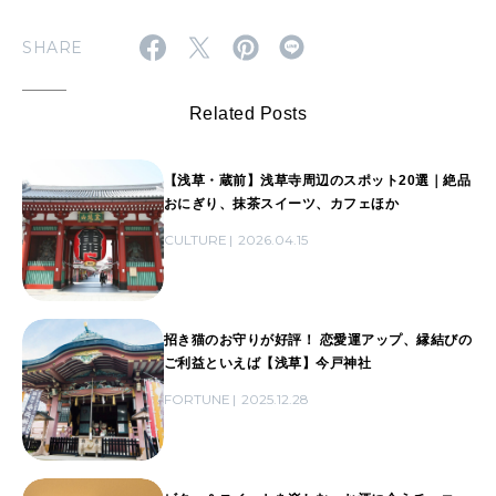
SHARE
Related Posts
【浅草・蔵前】浅草寺周辺のスポット20選｜絶品
おにぎり、抹茶スイーツ、カフェほか
CULTURE
2026.04.15
招き猫のお守りが好評！ 恋愛運アップ、縁結びの
ご利益といえば【浅草】今戸神社
FORTUNE
2025.12.28