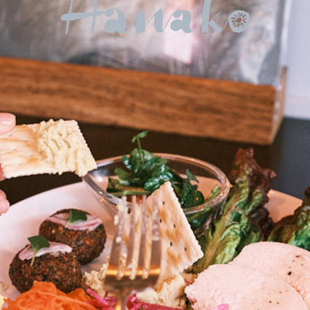
お
ひ
と
り
様
で
も
気
軽
に
入
れ
る