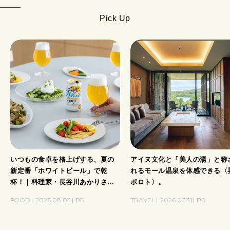
Pick Up
いつもの食卓を格上げする、夏の
アイヌ文化と「美人の湯」と称
新定番「ホワイトビール」で乾
れるモール温泉を体感できる〈
杯！｜料理家・長谷川あかりさん
ポロト〉。
の気取らないおもてなし。
FOOD
2026.08.03
PR
TRAVEL
2026.07.31
PR