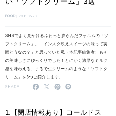
い「ソフトクリーム」3選
MAMA
ママもいろいろ
FOOD
2018.05.20
SUSTAINABLE
わたしができること
SNSでよく見かけるふわっと膨らんだフォルムの「ソ
フトクリーム」。「インスタ映えスイーツの味って実
際どうなの？」と思っていた私（本記事編集者）もそ
CULTURE
自分を耕す
の美味しさにびっくりでした！とにかく濃厚なミルク
感を味わえる、まるで生クリームのような「ソフトク
リーム」を3つご紹介します。
WORK&MONEY
いい人生って？
SHARE
MAGAZINE
1.【閉店情報あり】コールドス
特集