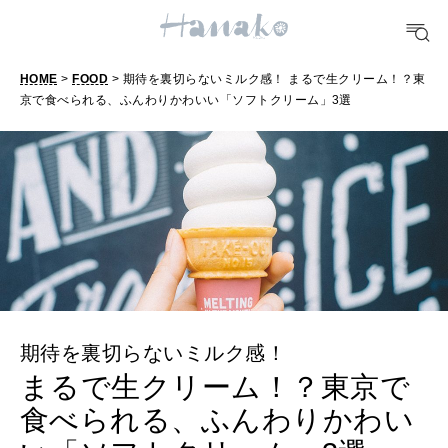
TRAVEL
どこ行く？
HOME
>
FOOD
> 期待を裏切らないミルク感！ まるで生クリーム！？東
京で食べられる、ふんわりかわいい「ソフトクリーム」3選
FORTUNE
明日のわたし
[12星座別] Weekly Holoscope
HEALTH
[12星座別] Monthly Love Holoscope
自分にやさしく
女神まり愛のタロットメッセージ
期待を裏切らないミルク感！
LEARN
算命学がわかる今月のあなた
知る、考える
まるで生クリーム！？東京で
食べられる、ふんわりかわい