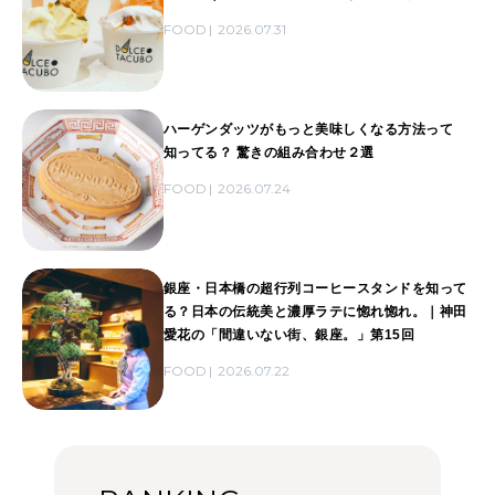
FOOD
2026.07.31
ハーゲンダッツがもっと美味しくなる方法って
知ってる？ 驚きの組み合わせ２選
FOOD
2026.07.24
銀座・日本橋の超行列コーヒースタンドを知って
る？日本の伝統美と濃厚ラテに惚れ惚れ。｜神田
愛花の「間違いない街、銀座。」第15回
FOOD
2026.07.22