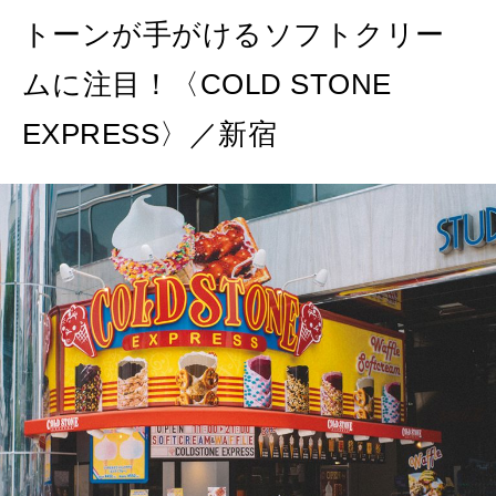
トーンが手がけるソフトクリー
2026年9月号「北海道 おいしく遊ぶ、夏のご褒美旅。」
ムに注目！〈COLD STONE
2026年8月号『お茶の時間です。』
EXPRESS〉／新宿
MAGAZINE
MOOK
2026年7月号「鎌倉 ローカルが 教えてくれた 本当の歩き方。」
2026年6月号「大銀座 トレンドが生まれる 新しい一流店へ。」
FOLLOW US!
2026年5月号「“大好き”に出会いに。韓国」
2026年4月号「未来をつくる、学びの教科書。」
2026年3月号「スイーツ予想図 2026」
2026年2月号「良運を掴む 新・開運術。」
2026年1月号「猫がいれば、幸せ」