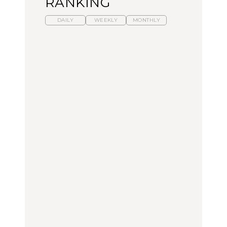
RANKING
DAILY
WEEKLY
MONTHLY
暑いから食べたくなる。
【東京近郊】日帰りひと
「来たぞ、トイトレ」|
わざわざ行きたいラーメ
り旅スポット5選｜館
弘中綾香の「純度
ン13選｜プロが選ぶベス
山、前橋、日光など
100%」～第141回～
ト3、大井町の人気店、
ご当地ラーメン
TRAVEL
LEARN
FOOD
【福島】わざわざ食べに
【東京近郊】日帰りひと
【あんこ】一度は食べた
行きたいご当地グルメ23
り旅スポット5選｜館
い名店13選｜どら焼き・
選｜ラーメン、餃子、そ
山、前橋、日光など
おはぎほか
ばほか
FOOD
TRAVEL
FOOD
中目黒からひと駅の穴
No.1259『北海道 おいし
「来たぞ、トイトレ」|
場。祐天寺の魅力10選｜
く遊ぶ、夏のご褒美
弘中綾香の「純度
グルメ、ショッピング、
旅。』
100%」～第141回～
古着ほか
FOOD
LEARN