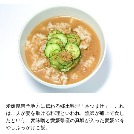
いい人生って？
MAGAZINE
特集
2026年9月号「北海道 おいしく遊ぶ、夏のご褒美旅。」
2026年8月号『お茶の時間です。』
MAGAZINE
MOOK
2026年7月号「鎌倉 ローカルが 教えてくれた 本当の歩き方。」
2026年6月号「大銀座 トレンドが生まれる 新しい一流店へ。」
FOLLOW US!
2026年5月号「“大好き”に出会いに。韓国」
愛媛県南予地方に伝わる郷土料理「さつま汁」。これ
は、夫が妻を助ける料理といわれ、漁師が船上で食し
2026年4月号「未来をつくる、学びの教科書。」
たという、麦味噌と愛媛県産の真鯛が入った愛媛の冷
やしぶっかけご飯。
2026年3月号「スイーツ予想図 2026」