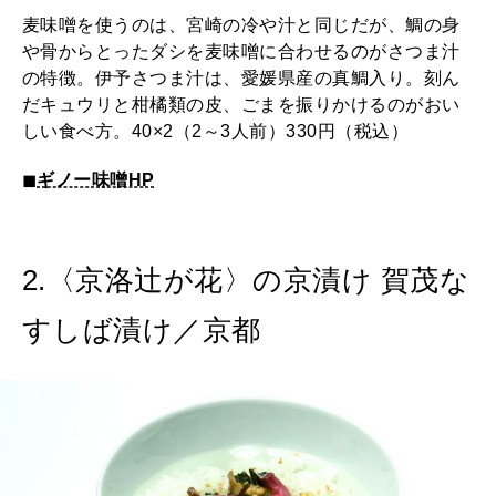
麦味噌を使うのは、宮崎の冷や汁と同じだが、鯛の身
2026年2月号「良運を掴む 新・開運術。」
や骨からとったダシを麦味噌に合わせるのがさつま汁
の特徴。伊予さつま汁は、愛媛県産の真鯛入り。刻ん
2026年1月号「猫がいれば、幸せ」
だキュウリと柑橘類の皮、ごまを振りかけるのがおい
しい食べ方。40×2（2～3人前）330円（税込）
2025年12月号「お酒の新常識。」
◼︎
ギノー味噌HP
2.〈京洛辻が花〉の京漬け 賀茂な
すしば漬け／京都