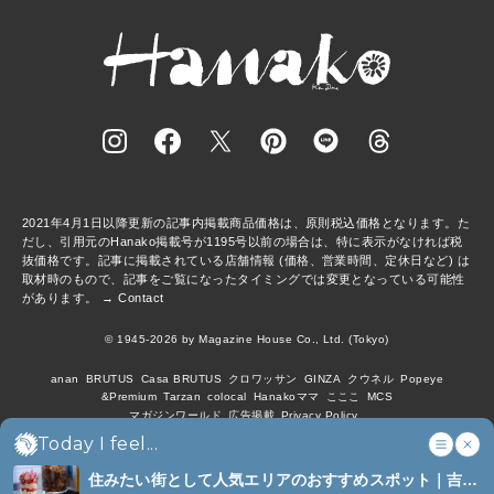
2021年4月1日以降更新の記事内掲載商品価格は、原則税込価格となります。た
だし、引用元のHanako掲載号が1195号以前の場合は、特に表示がなければ税
抜価格です。記事に掲載されている店舗情報 (価格、営業時間、定休日など) は
取材時のもので、記事をご覧になったタイミングでは変更となっている可能性
があります。 →
Contact
© 1945-2026 by Magazine House Co., Ltd. (Tokyo)
anan
BRUTUS
Casa BRUTUS
クロワッサン
GINZA
クウネル
Popeye
&Premium
Tarzan
colocal
Hanakoママ
こここ
MCS
マガジンワールド
広告掲載
Privacy Policy
Today I feel...
住みたい街として人気エリアのおすすめスポット｜吉祥