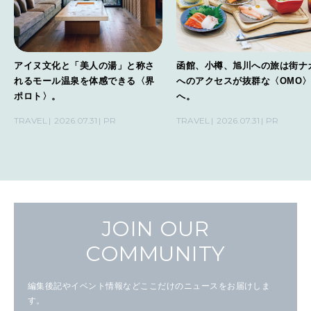
アイヌ文化と「美人の湯」と称さ
函館、小樽、旭川への旅は街ナ
れるモール温泉を体感できる〈界
へのアクセスが抜群な〈OMO
ポロト〉。
へ。
TRAVEL
2026.07.31
PR
TRAVEL
2026.07.31
PR
JOIN OUR
COMMUNITY
編集後記やイベント情報などここだけのニュースをお届けしま
す。