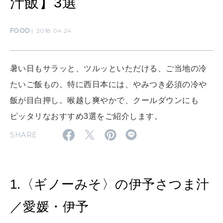
汁飯】3選
LEARN
算命学がわかる今月のあなた
知る、考える
FOOD
2018.04.24
MAMA
暑い日もサラッと、ツルッといただける、ご当地の冷
ママもいろいろ
たいご飯もの。特に西日本には、やみつき必須の冷や
飯が目白押し。喉越し爽やかで、クールダウンにも
SUSTAINABLE
ピッタリなおすすめ3選をご紹介します。
わたしができること
SHARE
CULTURE
自分を耕す
1.〈ギノーみそ〉の伊予さつま汁
／愛媛・伊予
WORK&MONEY