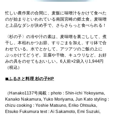
忙しい農作業の合間に、麦飯に味噌汁をかけて食べた
のが始まりといわれている南国宮崎の郷土食。麦味噌
と上品なダシが決め手で、さらさらっと食べられる！
〈杉の子〉の冷や汁の素は、麦味噌を裏ごしして、煮
干し、本枯れかつお節、すりごまを加え、すり鉢で合
わせている。水でとかして、アツアツのご飯の上に
ぶっかけてどうぞ。豆腐や干物、キュウリなど、お好
みの具をのせてもおいしい。6人前×2袋入り1,944円
（税込）
◼︎
ふるさと料理 杉の子HP
（Hanako1137号掲載：photo : Shin-ichi Yokoyama,
Kanako Nakamura, Yuko Moriyama, Jun Kato styling :
chizu cooking : Yoshie Matsuno, Eriko Ohtsuka,
Etsuko Fukumura text : Ai Sakamoto, Emi Suzuki,