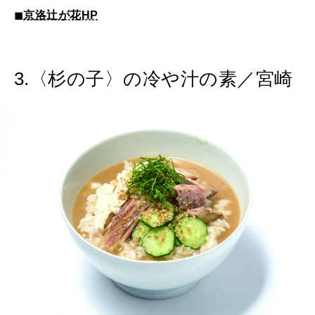
◼︎
京洛辻が花HP
3.〈杉の子〉の冷や汁の素／宮崎