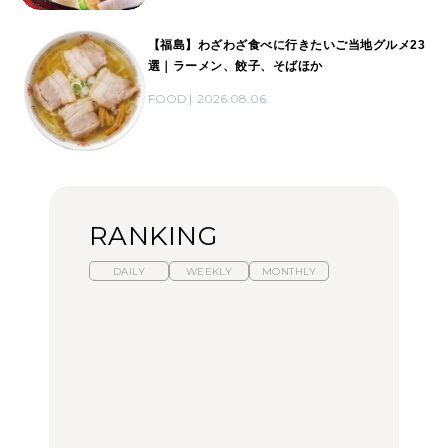
【福島】わざわざ食べに行きたいご当地グルメ23
選｜ラーメン、餃子、そばほか
FOOD
2026.08.06
RANKING
DAILY
WEEKLY
MONTHLY
暑いから食べたくなる。
【東京近郊】日帰りひと
「来たぞ、トイトレ」|
わざわざ行きたいラーメ
り旅スポット5選｜館
弘中綾香の「純度
ン13選｜プロが選ぶベス
山、前橋、日光など
100%」～第141回～
ト3、大井町の人気店、
ご当地ラーメン
TRAVEL
LEARN
FOOD