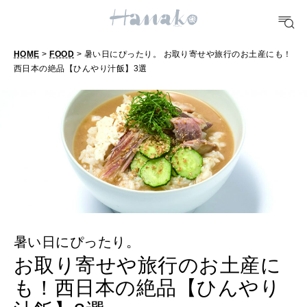
10 CATEGORIES
FOOD
HOME
>
FOOD
> 暑い日にぴったり。 お取り寄せや旅行のお土産にも！
おいしい
西日本の絶品【ひんやり汁飯】3選
TRAVEL
どこ行く？
FORTUNE
明日のわたし
[12星座別] Weekly Holoscope
暑い日にぴったり。
HEALTH
お取り寄せや旅行のお土産に
[12星座別] Monthly Love Holoscope
自分にやさしく
も！西日本の絶品【ひんやり
女神まり愛のタロットメッセージ