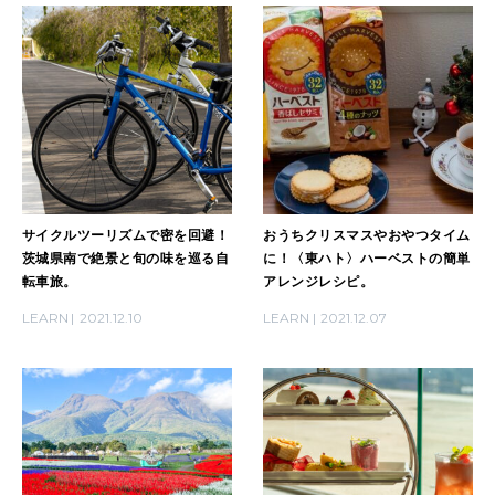
サイクルツーリズムで密を回避！
おうちクリスマスやおやつタイム
茨城県南で絶景と旬の味を巡る自
に！〈東ハト〉ハーベストの簡単
転車旅。
アレンジレシピ。
LEARN
2021.12.10
LEARN
2021.12.07