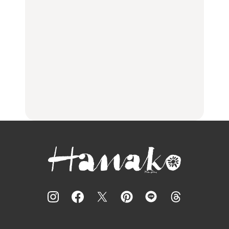
リアのおすすめスポット
く遊ぶ、夏のご褒美
く遊ぶ、夏のご褒美
｜吉祥寺、西荻窪、代々
旅。』
旅。』
木上原、下北沢ほか
FOOD
いつもの食卓を格上げす
【2026年最新】横浜の絶
行列に並んででも食べる
る、夏の新定番「ホワイ
品ランチ29選｜横浜駅周
べし！喜多方ラーメンの
トビール」で乾杯！｜料
辺、みなとみらい、横浜
名店3選
理家・長谷川あかりさん
中華街、和食、洋食ほか
の気取らないおもてな
FOOD
FOOD | PR
FOOD
し。