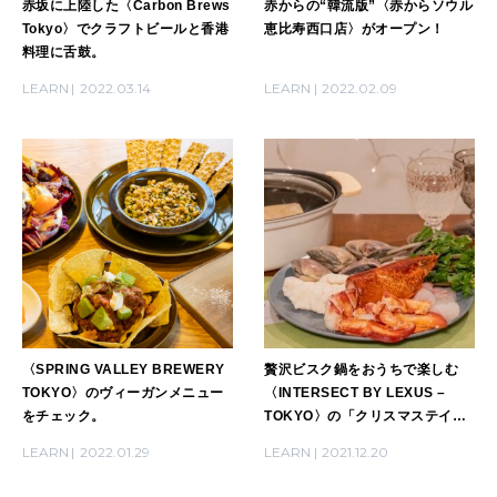
赤坂に上陸した〈Carbon Brews
赤からの“韓流版”〈赤からソウル
Tokyo〉でクラフトビールと香港
恵比寿西口店〉がオープン！
料理に舌鼓。
LEARN
2022.03.14
LEARN
2022.02.09
〈SPRING VALLEY BREWERY
贅沢ビスク鍋をおうちで楽しむ
TOKYO〉のヴィーガンメニュー
〈INTERSECT BY LEXUS –
をチェック。
TOKYO〉の「クリスマステイク
アウトメニュー」。
LEARN
2022.01.29
LEARN
2021.12.20