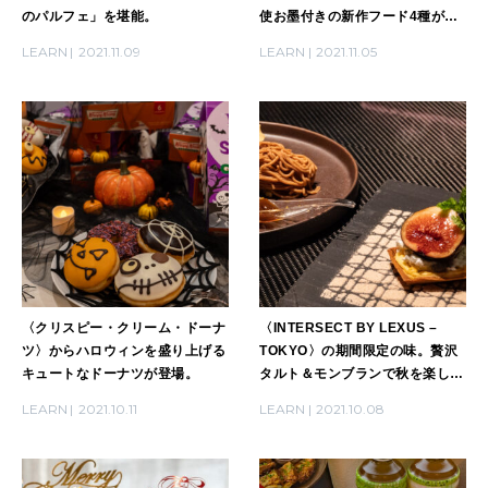
のパルフェ」を堪能。
使お墨付きの新作フード4種が登
場。
LEARN
2021.11.09
LEARN
2021.11.05
〈クリスピー・クリーム・ドーナ
〈INTERSECT BY LEXUS –
ツ〉からハロウィンを盛り上げる
TOKYO〉の期間限定の味。贅沢
キュートなドーナツが登場。
タルト＆モンブランで秋を楽しん
で。
LEARN
2021.10.11
LEARN
2021.10.08