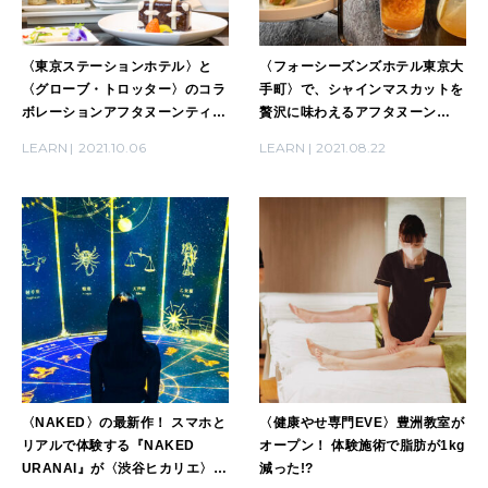
〈東京ステーションホテル〉と
〈フォーシーズンズホテル東京大
〈グローブ・トロッター〉のコラ
手町〉で、シャインマスカットを
ボレーションアフタヌーンティー
贅沢に味わえるアフタヌーン
が登場！
ティーが登場。
LEARN
2021.10.06
LEARN
2021.08.22
〈NAKED〉の最新作！ スマホと
〈健康やせ専門EVE〉豊洲教室が
リアルで体験する『NAKED
オープン！ 体験施術で脂肪が1kg
URANAI』が〈渋谷ヒカリエ〉で
減った!?