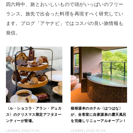
算命学がわかる今月のあなた
四六時中、旅とおいしいもので頭がいっぱいのフリー
知る、考える
ランス。旅先で出会った料理を再現すべく研究してい
ます。ブログ「アヤナビ」ではコスパの良い旅情報も
MAMA
発信。
ママもいろいろ
SUSTAINABLE
わたしができること
CULTURE
自分を耕す
〈ル・ショコラ・アラン・デュカ
箱根湯本のホテル〈はつはな〉
ス〉のクリスマス限定アフタヌー
が、全客室に自家源泉の露天風呂
WORK&MONEY
ンティーが登場。
を完備しリニューアルオープン！
いい人生って？
LEARN
2022.11.04
LEARN
2022.10.04