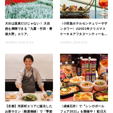
大分は温泉だけじゃない！ 大自
〈小田急ホテルセンチュリーサザ
然を満喫できる「九重・竹田・豊
ンタワー〉の2021年クリスマス
後大野」エリア。
ケーキ＆アフタヌーンティーを実
食レポ。
LEARN
2021.12.04
LEARN
2021.11.30
【京都】河原町エリアに誕生した
〈成城石井〉で『シンガポール
お茶サロン〈麩屋柳緑〉で「季節
フェア2021』を開催中！ 駐日大