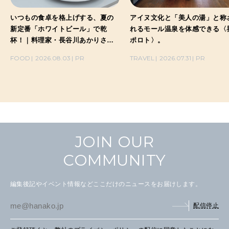
いつもの食卓を格上げする、夏の
アイヌ文化と「美人の湯」と称
新定番「ホワイトビール」で乾
れるモール温泉を体感できる〈
杯！｜料理家・長谷川あかりさん
ポロト〉。
の気取らないおもてなし。
FOOD
2026.08.03
PR
TRAVEL
2026.07.31
PR
JOIN OUR
COMMUNITY
編集後記やイベント情報などここだけのニュースをお届けします。
配信停止