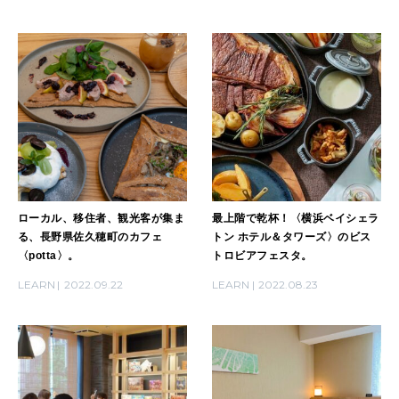
MAGAZINE
特集
2026年9月号「北海道 おいしく遊ぶ、夏のご褒美旅。」
2026年8月号『お茶の時間です。』
MAGAZINE
MOOK
2026年7月号「鎌倉 ローカルが 教えてくれた 本当の歩き方。」
ローカル、移住者、観光客が集ま
最上階で乾杯！〈横浜ベイシェラ
2026年6月号「大銀座 トレンドが生まれる 新しい一流店へ。」
る、長野県佐久穂町のカフェ
トン ホテル＆タワーズ〉のビス
〈potta〉。
トロビアフェスタ。
FOLLOW US!
2026年5月号「“大好き”に出会いに。韓国」
LEARN
2022.09.22
LEARN
2022.08.23
2026年4月号「未来をつくる、学びの教科書。」
2026年3月号「スイーツ予想図 2026」