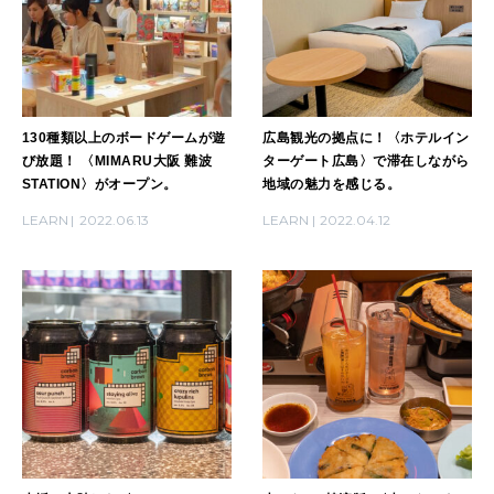
2026年2月号「良運を掴む 新・開運術。」
2026年1月号「猫がいれば、幸せ」
2025年12月号「お酒の新常識。」
130種類以上のボードゲームが遊
広島観光の拠点に！〈ホテルイン
び放題！ 〈MIMARU大阪 難波
ターゲート広島〉で滞在しながら
STATION〉がオープン。
地域の魅力を感じる。
LEARN
2022.06.13
LEARN
2022.04.12