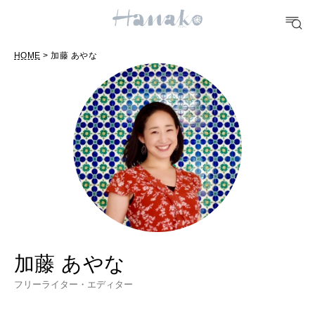
FOOD
おいしい
HOME
> 加藤 あやな
TRAVEL
どこ行く？
FORTUNE
明日のわたし
[12星座別] Weekly Holoscope
HEALTH
[12星座別] Monthly Love Holoscope
自分にやさしく
加藤 あやな
フリーライター・エディター
女神まり愛のタロットメッセージ
LEARN