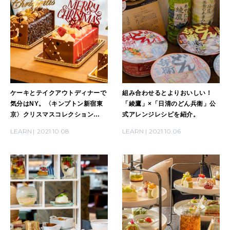
ケーキとテイクアウトディナーで
組み合わせるとよりおいしい！
気分はNY。〈キンプトン新宿東
「綾鷹」×「日清のどん兵衛」公
京〉クリスマスコレクション
式アレンジレシピを紹介。
2021。
LEARN
2021.10.08
LEARN
2021.10.06