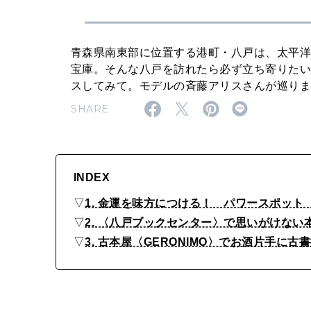
す
め
ス
青森県南東部に位置する港町・八戸は、太平
宝庫。そんな八戸を訪れたら必ず立ち寄りた
ポ
スしてみて。モデルの斉藤アリスさんが巡り
ッ
SHARE
ト
3
選
INDEX
▽
1. 金運を味方につける！ パワースポット
▽
2. 〈八戸ブックセンター〉で思いがけない
▽
3. 古本屋〈GERONIMO〉でお酒片手に古