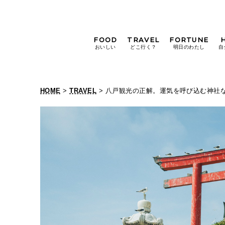
FOOD
TRAVEL
FORTUNE
おいしい
どこ行く？
明日のわたし
自
[12星座別] Weekly
Holoscope
HOME
>
TRAVEL
> 八戸観光の正解。運気を呼び込む神社
[12星座別] Monthly
八
Holoscope
#手土産
#シュークリーム
#パン
戸
女神まり愛の
タロットメッセージ
観
#京都
[算命学] 星読みハナコの月巡
光
の
正
解
。