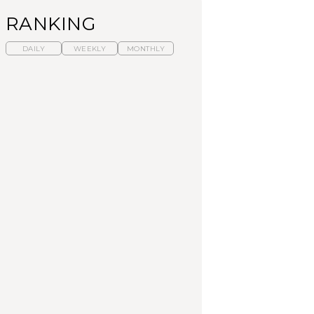
RANKING
DAILY
WEEKLY
MONTHLY
暑いから食べたくな
【東京近郊】日帰りひ
「来たぞ、トイトレ」|
る。わざわざ行きたい
とり旅スポット5選｜館
弘中綾香の「純度
ラーメン13選｜プロが
山、前橋、日光など
100%」～第141回～
選ぶベスト3、大井町の
人気店、ご当地ラーメ
TRAVEL
LEARN
FOOD
ン
【福島】わざわざ食べ
【東京近郊】日帰りひ
【あんこ】一度は食べ
に行きたいご当地グル
とり旅スポット5選｜館
たい名店13選｜どら焼
メ23選｜ラーメン、餃
山、前橋、日光など
き・おはぎほか
子、そばほか
FOOD
TRAVEL
FOOD
中目黒からひと駅の穴
No.1259『北海道 おい
「来たぞ、トイトレ」|
場。祐天寺の魅力10選
しく遊ぶ、夏のご褒美
弘中綾香の「純度
｜グルメ、ショッピン
旅。』
100%」～第141回～
グ、古着ほか