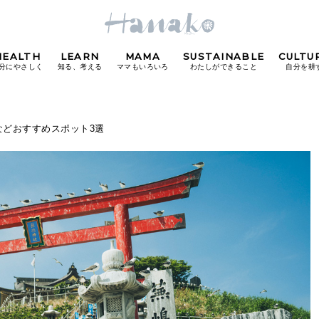
HEALTH
LEARN
MAMA
SUSTAINABLE
CULTU
分にやさしく
知る、考える
ママもいろいろ
わたしができること
自分を耕
POPULAR TAGS
などおすすめスポット3選
#カフェ
#朝ごはん
#開運
#東京駅
#銀座
#
り
FOLLOW US!