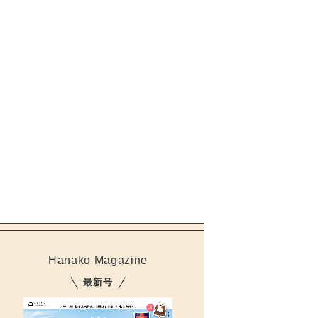
Hanako Magazine
最新号