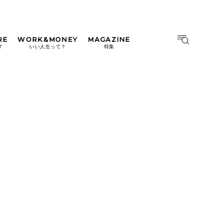
RE
WORK&MONEY
MAGAZINE
MAGAZINE
MOOK
す
いい人生って？
特集
2026年9月号「北海道 おいし
く遊ぶ、夏のご褒美旅。」
2026年8月号『お茶の時間で
す。』
日本橋
#中目黒
#吉祥寺
#横浜
2026年7月号「鎌倉 ローカル
が 教えてくれた 本当の歩き
方。」
2026年6月号「大銀座 トレン
ドが生まれる 新しい一流店
へ。」
2026年5月号「“大好き”に出
会いに。韓国」
2026年4月号「未来をつくる、