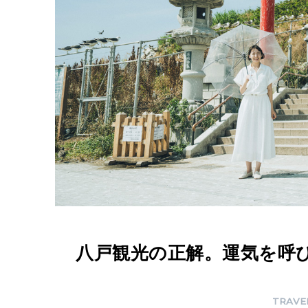
運
気
を
呼
び
込
む
神
社
な
ど
八戸観光の正解。運気を呼
お
す
TRAVE