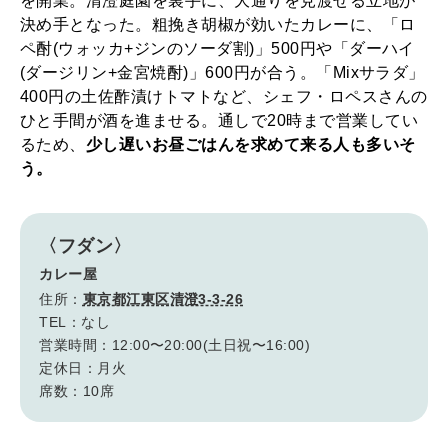
を開業。清澄庭園を裏手に、大通りを見渡せる立地が
決め手となった。粗挽き胡椒が効いたカレーに、「ロ
ペ酎(ウォッカ+ジンのソーダ割)」500円や「ダーハイ
(ダージリン+金宮焼酎)」600円が合う。「Mixサラダ」
400円の土佐酢漬けトマトなど、シェフ・ロペスさんの
ひと手間が酒を進ませる。通しで20時まで営業してい
るため、
少し遅いお昼ごはんを求めて来る人も多いそ
う。
〈フダン〉
カレー屋
住所：
東京都江東区清澄3-3-26
TEL：なし
営業時間：12:00〜20:00(土日祝〜16:00)
定休日：月火
席数：10席