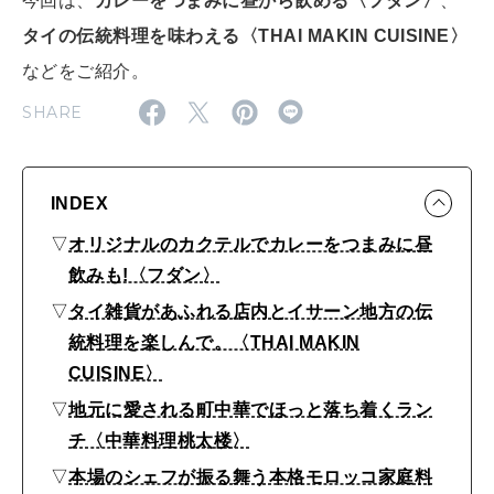
今回は、
カレーをつまみに昼から飲める〈フダン〉
、
2026年8月号『お茶の時間です。』
タイの伝統料理を味わえる〈THAI MAKIN CUISINE〉
などをご紹介。
MAGAZINE
MOOK
2026年7月号「鎌倉 ローカルが 教えてくれた 本当の歩き方。」
SHARE
2026年6月号「大銀座 トレンドが生まれる 新しい一流店へ。」
FOLLOW US!
2026年5月号「“大好き”に出会いに。韓国」
INDEX
2026年4月号「未来をつくる、学びの教科書。」
▽
オリジナルのカクテルでカレーをつまみに昼
飲みも!〈フダン〉
2026年3月号「スイーツ予想図 2026」
▽
タイ雑貨があふれる店内とイサーン地方の伝
統料理を楽しんで。〈THAI MAKIN
2026年2月号「良運を掴む 新・開運術。」
CUISINE〉
2026年1月号「猫がいれば、幸せ」
▽
地元に愛される町中華でほっと落ち着くラン
チ〈中華料理桃太楼〉
2025年12月号「お酒の新常識。」
▽
本場のシェフが振る舞う本格モロッコ家庭料