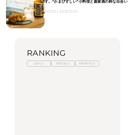
す。“かまびすしい”小料理と蒸留酒の粋な出合い
FOOD
2025.10.10
RANKING
DAILY
WEEKLY
MONTHLY
暑いから食べたくなる。
【東京近郊】日帰りひと
「来たぞ、トイトレ」|
わざわざ行きたいラーメ
り旅スポット5選｜館
弘中綾香の「純度
ン13選｜プロが選ぶベス
山、前橋、日光など
100%」～第141回～
ト3、大井町の人気店、
ご当地ラーメン
TRAVEL
LEARN
FOOD
No.1259『北海道 おいし
No.1259『北海道 おいし
【あんこ】一度は食べた
く遊ぶ、夏のご褒美
く遊ぶ、夏のご褒美
い名店13選｜どら焼き・
旅。』
旅。』
おはぎほか