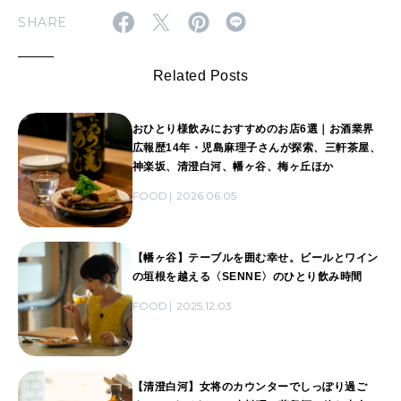
SHARE
Related Posts
おひとり様飲みにおすすめのお店6選｜お酒業界
広報歴14年・児島麻理子さんが探索、三軒茶屋、
神楽坂、清澄白河、幡ヶ谷、梅ヶ丘ほか
FOOD
2026.06.05
【幡ヶ谷】テーブルを囲む幸せ。ビールとワイン
の垣根を越える〈SENNE〉のひとり飲み時間
FOOD
2025.12.03
【清澄白河】女将のカウンターでしっぽり過ご