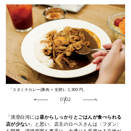
「スタミナカレー(豚肉 + 生卵)」1,300 円。
01
02
「清澄白河には
昼からしっかりとごはんが食べられる
店が少ない
」と思い、店主のロペスさんは〈フダン〉