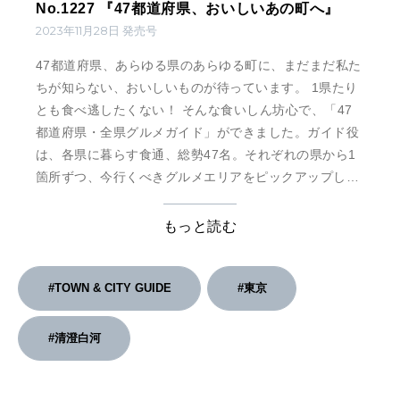
No.1227 『47都道府県、おいしいあの町へ』
2023年11月28日 発売号
47都道府県、あらゆる県のあらゆる町に、まだまだ私た
ちが知らない、おいしいものが待っています。 1県たり
とも食べ逃したくない！ そんな食いしん坊心で、「47
都道府県・全県グルメガイド」ができました。ガイド役
は、各県に暮らす食通、総勢47名。それぞれの県から1
箇所ずつ、今行くべきグルメエリアをピックアップし、
在住者の目線で「おいしい地元案内」を披露してもらい
ました。郷土料理、食堂、スイーツ、ご当地土産、B級
もっと読む
グルメから、グルメと併せてチェックしたいアートス
ポットやパワースポットまで、旅の目的地はなんと合計
282スポット …
#TOWN & CITY GUIDE
#東京
#清澄白河