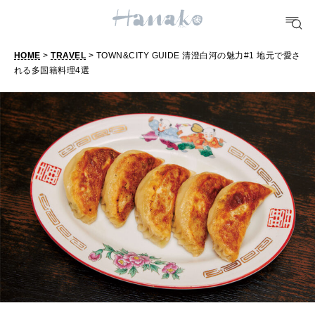
TRAVEL
どこ行く？
HOME
>
TRAVEL
> TOWN&CITY GUIDE 清澄白河の魅力#1 地元で愛さ
れる多国籍料理4選
FORTUNE
明日のわたし
[12星座別] Weekly Holoscope
HEALTH
[12星座別] Monthly Love Holoscope
自分にやさしく
女神まり愛のタロットメッセージ
LEARN
算命学がわかる今月のあなた
知る、考える
MAMA
ママもいろいろ