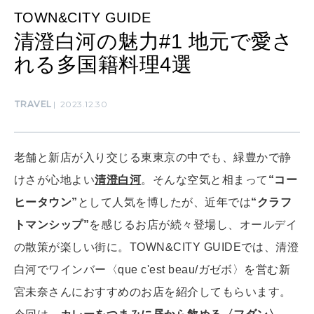
TOWN&CITY GUIDE
清澄白河の魅力#1 地元で愛さ
SUSTAINABLE
わたしができること
れる多国籍料理4選
TRAVEL
2023.12.30
CULTURE
自分を耕す
老舗と新店が入り交じる東東京の中でも、緑豊かで静
WORK&MONEY
けさが心地よい
清澄白河
。そんな空気と相まって
“コー
いい人生って？
ヒータウン”
として人気を博したが、近年では
“クラフ
トマンシップ”
を感じるお店が続々登場し、オールデイ
の散策が楽しい街に。TOWN&CITY GUIDEでは、清澄
MAGAZINE
特集
白河でワインバー〈que c'est beau/ガゼボ〉を営む新
宮未奈さんにおすすめのお店を紹介してもらいます。
2026年9月号「北海道 おいしく遊ぶ、夏のご褒美旅。」