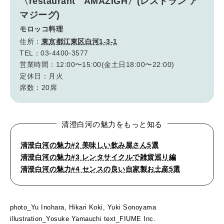
〈restaurant AMAZIGH〉(レストラン ア
マジーグ)
モロッコ料理
住所：
東京都江東区白河1-3-1
TEL：03-4400-3577
営業時間：12:00〜15:00(金土日18:00〜22:00)
定休日：月火
席数：20席
清澄白河の魅力をもっと知る
清澄白河の魅力#2 美味しい飲み屋さん5選
清澄白河の魅力#3 レンタサイクルで雑貨巡り編
清澄白河の魅力#4 センスの良い自家製お土産5選
photo_Yu Inohara, Hikari Koki, Yuki Sonoyama
illustration_Yosuke Yamauchi text_FIUME Inc.