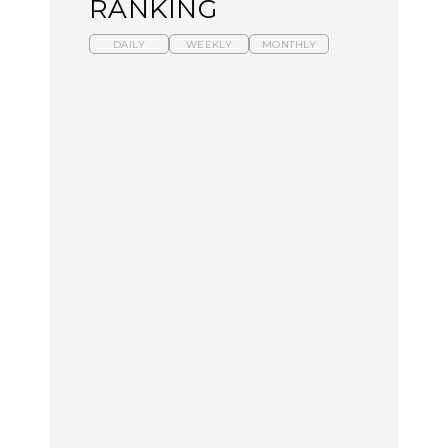
RANKING
DAILY
WEEKLY
MONTHLY
暑いから食べたくなる。
「来たぞ、トイトレ」|
「来たぞ、トイトレ」|
わざわざ行きたいラーメ
弘中綾香の「純度
弘中綾香の「純度
ン13選｜プロが選ぶベス
100%」～第141回～
100%」～第141回～
ト3、大井町の人気店、
ご当地ラーメン
LEARN
LEARN
FOOD
No.1259『北海道 おいし
No.1259『北海道 おいし
【あんこ】一度は食べた
く遊ぶ、夏のご褒美
く遊ぶ、夏のご褒美
い名店13選｜どら焼き・
旅。』
旅。』
おはぎほか
FOOD
いつもの食卓を格上げす
暑いから食べたくなる。
「来たぞ、トイトレ」|
る、夏の新定番「ホワイ
わざわざ行きたいラーメ
弘中綾香の「純度
トビール」で乾杯！｜料
ン13選｜プロが選ぶベス
100%」～第141回～
理家・長谷川あかりさん
ト3、大井町の人気店、
の気取らないおもてな
ご当地ラーメン
FOOD | PR
FOOD
LEARN
し。