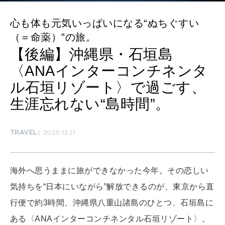
CULTURE
心も体も元気いっぱいになる“ぬちぐすい
自分を耕す
（＝命薬）”の旅。
【後編】沖縄県・石垣島
WORK&MONEY
〈ANAインターコンチネンタ
いい人生って？
ル石垣リゾート〉で過ごす、
生涯忘れない“島時間”。
MAGAZINE
特集
TRAVEL
2020.12.21
2026年9月号「北海道 おいしく遊ぶ、夏のご褒美旅。」
海外へ思うままに旅ができなかった今年。その恋しい
2026年8月号『お茶の時間です。』
気持ちを“日本にいながら”解放できるのが、東京から直
MAGAZINE
MOOK
2026年7月号「鎌倉 ローカルが 教えてくれた 本当の歩き方。」
行便で約3時間、沖縄県八重山諸島のひとつ、石垣島に
ある〈ANAインターコンチネンタル石垣リゾート〉。
2026年6月号「大銀座 トレンドが生まれる 新しい一流店へ。」