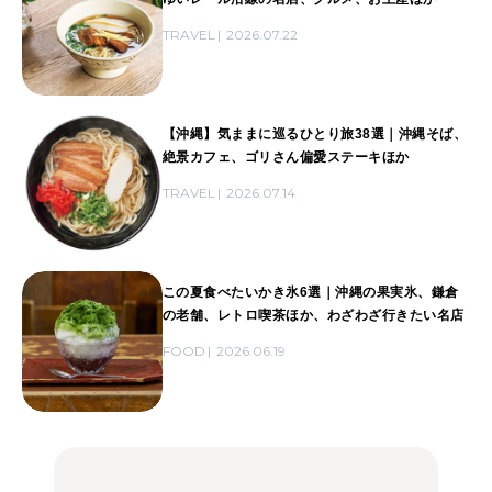
TRAVEL
2026.07.22
【沖縄】気ままに巡るひとり旅38選｜沖縄そば、
絶景カフェ、ゴリさん偏愛ステーキほか
TRAVEL
2026.07.14
この夏食べたいかき氷6選｜沖縄の果実氷、鎌倉
の老舗、レトロ喫茶ほか、わざわざ行きたい名店
FOOD
2026.06.19