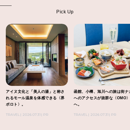
Pick Up
アイヌ文化と「美人の湯」と称さ
函館、小樽、旭川への旅は街ナ
れるモール温泉を体感できる〈界
へのアクセスが抜群な〈OMO
ポロト〉。
へ。
TRAVEL
2026.07.31
PR
TRAVEL
2026.07.31
PR