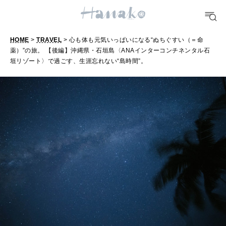
[12星座別] Weekly Holoscope
HEALTH
HOME
>
TRAVEL
> 心も体も元気いっぱいになる“ぬちぐすい（＝命
[12星座別] Monthly Love Holoscope
自分にやさしく
薬）”の旅。 【後編】沖縄県・石垣島〈ANAインターコンチネンタル石
垣リゾート〉で過ごす、生涯忘れない“島時間”。
女神まり愛のタロットメッセージ
LEARN
算命学がわかる今月のあなた
知る、考える
MAMA
ママもいろいろ
SUSTAINABLE
わたしができること