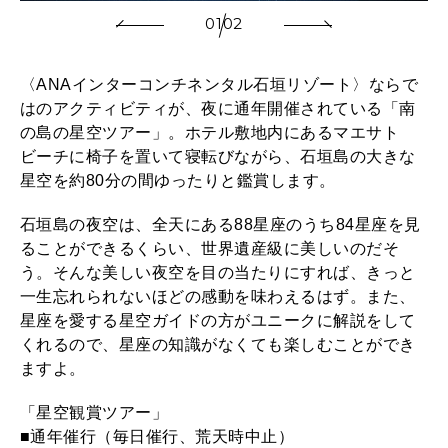
01
02
〈ANAインターコンチネンタル石垣リゾート〉ならで
はのアクティビティが、夜に通年開催されている「南
の島の星空ツアー」。ホテル敷地内にあるマエサト
ビーチに椅子を置いて寝転びながら、石垣島の大きな
星空を約80分の間ゆったりと鑑賞します。
石垣島の夜空は、全天にある88星座のうち84星座を見
ることができるくらい、世界遺産級に美しいのだそ
う。そんな美しい夜空を目の当たりにすれば、きっと
一生忘れられないほどの感動を味わえるはず。また、
星座を愛する星空ガイドの方がユニークに解説をして
くれるので、星座の知識がなくても楽しむことができ
ますよ。
「星空観賞ツアー」
■通年催行（毎日催行、荒天時中止）