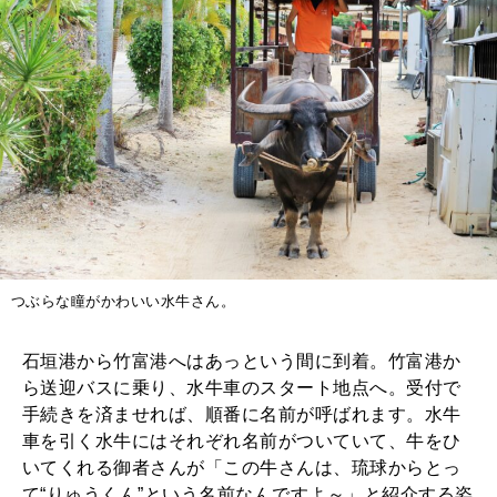
つぶらな瞳がかわいい水牛さん。
石垣港から竹富港へはあっという間に到着。竹富港か
ら送迎バスに乗り、水牛車のスタート地点へ。受付で
手続きを済ませれば、順番に名前が呼ばれます。水牛
車を引く水牛にはそれぞれ名前がついていて、牛をひ
いてくれる御者さんが「この牛さんは、琉球からとっ
て“りゅうくん”という名前なんですよ～」と紹介する姿