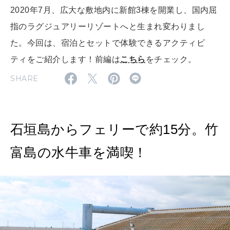
2020年7月、広大な敷地内に新館3棟を開業し、国内屈
FOLLOW US!
2026年5月号「“大好き”に出会いに。韓国」
指のラグジュアリーリゾートへと生まれ変わりまし
た。今回は、宿泊とセットで体験できるアクティビ
2026年4月号「未来をつくる、学びの教科書。」
ティをご紹介します！前編は
こちら
をチェック。
2026年3月号「スイーツ予想図 2026」
SHARE
2026年2月号「良運を掴む 新・開運術。」
2026年1月号「猫がいれば、幸せ」
石垣島からフェリーで約15分。竹
2025年12月号「お酒の新常識。」
富島の水牛車を満喫！