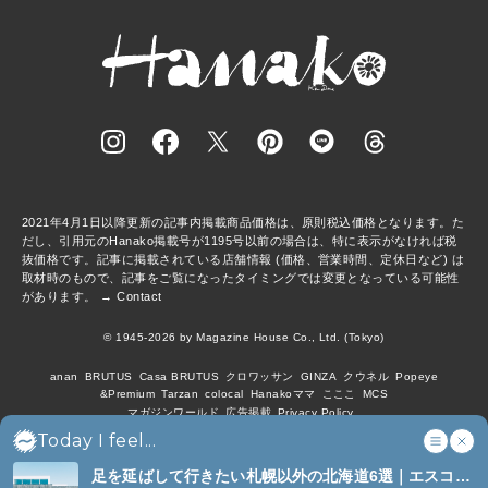
2021年4月1日以降更新の記事内掲載商品価格は、原則税込価格となります。た
だし、引用元のHanako掲載号が1195号以前の場合は、特に表示がなければ税
抜価格です。記事に掲載されている店舗情報 (価格、営業時間、定休日など) は
取材時のもので、記事をご覧になったタイミングでは変更となっている可能性
があります。 →
Contact
© 1945-2026 by Magazine House Co., Ltd. (Tokyo)
anan
BRUTUS
Casa BRUTUS
クロワッサン
GINZA
クウネル
Popeye
&Premium
Tarzan
colocal
Hanakoママ
こここ
MCS
マガジンワールド
広告掲載
Privacy Policy
Today I feel...
足を延ばして行きたい札幌以外の北海道6選｜エスコン