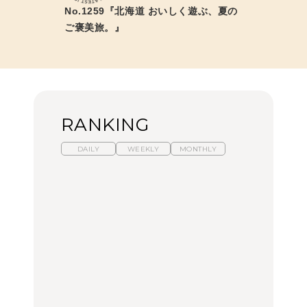
No.1259『北海道 おいしく遊ぶ、夏の
ご褒美旅。』
RANKING
DAILY
WEEKLY
MONTHLY
暑いから食べたくなる。
【東京近郊】日帰りひと
「来たぞ、トイトレ」|
わざわざ行きたいラーメ
り旅スポット5選｜館
弘中綾香の「純度
ン13選｜プロが選ぶベス
山、前橋、日光など
100%」～第141回～
ト3、大井町の人気店、
ご当地ラーメン
TRAVEL
LEARN
FOOD
【福島】わざわざ食べに
【東京近郊】日帰りひと
【あんこ】一度は食べた
行きたいご当地グルメ23
り旅スポット5選｜館
い名店13選｜どら焼き・
選｜ラーメン、餃子、そ
山、前橋、日光など
おはぎほか