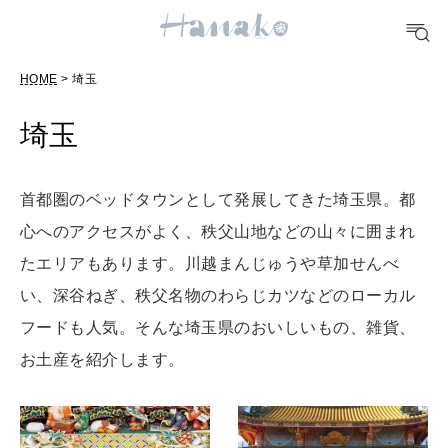
#手土産
#シュークリーム
#パン
#カフェ
#朝ごはん
#開運
HOME
> 埼玉
10 CATEGORIES
埼玉
FOOD
おいしい
首都圏のベッドタウンとして発展してきた埼玉県。都
心へのアクセスがよく、秩父山地などの山々に囲まれ
たエリアもあります。川越まんじゅうや草加せんべ
TRAVEL
どこ行く？
い、深谷ねぎ、秩父名物のわらじカツなどのローカル
フードも人気。そんな埼玉県のおいしいもの、雑貨、
お土産を紹介します。
FORTUNE
明日のわたし
[12星座別] Weekly Holoscope