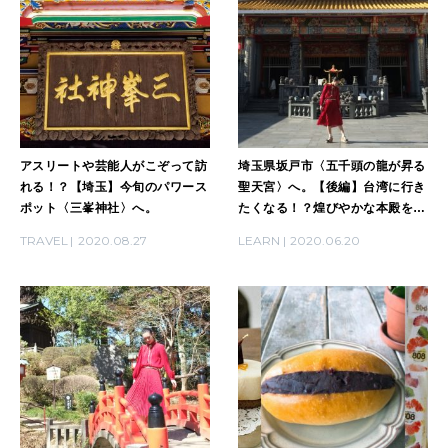
HEALTH
[12星座別] Monthly Love Holoscope
自分にやさしく
女神まり愛のタロットメッセージ
LEARN
算命学がわかる今月のあなた
知る、考える
アスリートや芸能人がこぞって訪
埼玉県坂戸市〈五千頭の龍が昇る
れる！？【埼玉】今旬のパワース
聖天宮〉へ。【後編】台湾に行き
ポット〈三峯神社〉へ。
たくなる！？煌びやかな本殿をリ
MAMA
ポート。
TRAVEL
2020.08.27
LEARN
2020.06.20
ママもいろいろ
SUSTAINABLE
わたしができること
CULTURE
自分を耕す