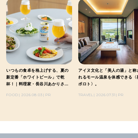
いつもの食卓を格上げする、夏の
アイヌ文化と「美人の湯」と称
新定番「ホワイトビール」で乾
れるモール温泉を体感できる〈
杯！｜料理家・長谷川あかりさん
ポロト〉。
の気取らないおもてなし。
FOOD
2026.08.03
PR
TRAVEL
2026.07.31
PR