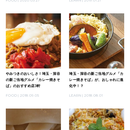
FOOD
2020.03.27
LEARN
2019.01.21
2026年4月号「未来をつくる、学びの教科書。」
2026年3月号「スイーツ予想図 2026」
2026年2月号「良運を掴む 新・開運術。」
2026年1月号「猫がいれば、幸せ」
2025年12月号「お酒の新常識。」
やみつきのおいしさ！埼玉・深谷
埼玉・深谷の新ご当地グルメ「カ
の新ご当地グルメ「カレー焼きそ
レー焼きそば」が、おしゃれに進
ば」のおすすめ店3軒
化中！？
FOOD
2018.09.05
LEARN
2018.08.01