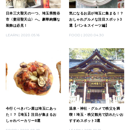
日本三大聖天の一つ、埼玉県熊谷
気になるお店が埼玉に集まる！？
市〈妻沼聖天山〉へ。豪華絢爛な
おしゃれグルメな注目スポット3
WORK&MONEY
装飾は必見！
選【パン＆スイーツ編】
いい人生って？
LEARN
2020.05.16
FOOD
2020.04.30
MAGAZINE
特集
2026年9月号「北海道 おいしく遊ぶ、夏のご褒美旅。」
2026年8月号『お茶の時間です。』
MAGAZINE
MOOK
2026年7月号「鎌倉 ローカルが 教えてくれた 本当の歩き方。」
今行くべきパン屋は埼玉にあっ
温泉・神社・グルメで秩父を満
2026年6月号「大銀座 トレンドが生まれる 新しい一流店へ。」
た！？【埼玉】注目が集まるお
喫！埼玉・秩父観光で訪れたいお
しゃれベーカリー8選
すすめスポット3選
FOLLOW US!
2026年5月号「“大好き”に出会いに。韓国」