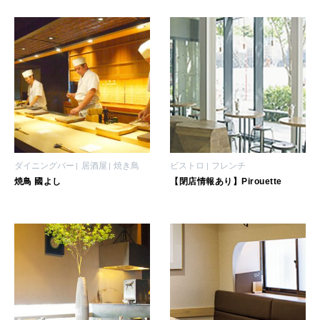
HEALTH
[12星座別] Monthly Love Holoscope
自分にやさしく
女神まり愛のタロットメッセージ
LEARN
算命学がわかる今月のあなた
知る、考える
MAMA
ダイニングバー
居酒屋
焼き鳥
ビストロ
フレンチ
ママもいろいろ
焼鳥 國よし
【閉店情報あり】Pirouette
SUSTAINABLE
わたしができること
CULTURE
自分を耕す