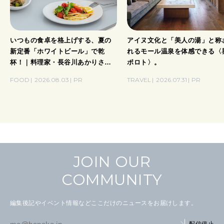
いつもの食卓を格上げする、夏の
アイヌ文化と「美人の湯」と称
新定番「ホワイトビール」で乾
れるモール温泉を体感できる〈
杯！｜料理家・長谷川あかりさん
ポロト〉。
の気取らないおもてなし。
FOOD
2026.08.03
PR
TRAVEL
2026.07.31
PR
JOIN OUR
COMMUNITY
編集後記やイベント情報などここだけのニュースをお届けします。
配信停止