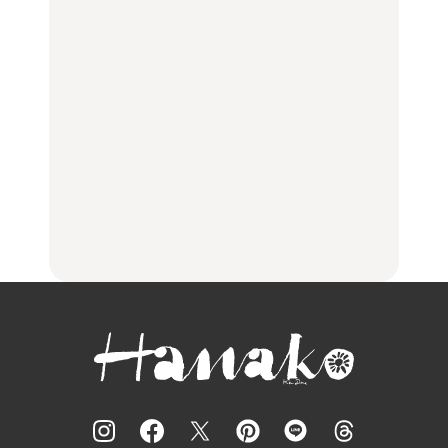
LEARN
FOOD
LEARN
住みたい街として人気エ
No.1259『北海道 おいし
No.1259『北海道 おいし
リアのおすすめスポット
く遊ぶ、夏のご褒美
く遊ぶ、夏のご褒美
｜吉祥寺、西荻窪、代々
旅。』
旅。』
木上原、下北沢ほか
FOOD
いつもの食卓を格上げす
【2026年最新】横浜の絶
行列に並んででも食べる
る、夏の新定番「ホワイ
品ランチ29選｜横浜駅周
べし！喜多方ラーメンの
トビール」で乾杯！｜料
辺、みなとみらい、横浜
名店3選
理家・長谷川あかりさん
中華街、和食、洋食ほか
の気取らないおもてな
FOOD
FOOD | PR
FOOD
し。