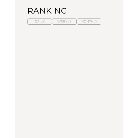
RANKING
DAILY
WEEKLY
MONTHLY
【福島】わざわざ食べに
暑いから食べたくなる。
「来たぞ、トイトレ」|
行きたいご当地グルメ23
わざわざ行きたいラーメ
弘中綾香の「純度
選｜ラーメン、餃子、そ
ン13選｜プロが選ぶベス
100%」～第141回～
ばほか
ト3、大井町の人気店、
ご当地ラーメン
FOOD
LEARN
FOOD
【東京近郊】日帰りひと
【東京近郊】日帰りひと
【あんこ】一度は食べた
り旅スポット5選｜館
り旅スポット5選｜館
い名店13選｜どら焼き・
山、前橋、日光など
山、前橋、日光など
おはぎほか
TRAVEL
TRAVEL
FOOD
【福島】わざわざ食べに
「来たぞ、トイトレ」|
「来たぞ、トイトレ」|
行きたいご当地グルメ23
弘中綾香の「純度
弘中綾香の「純度
選｜ラーメン、餃子、そ
100%」～第141回～
100%」～第141回～
ばほか