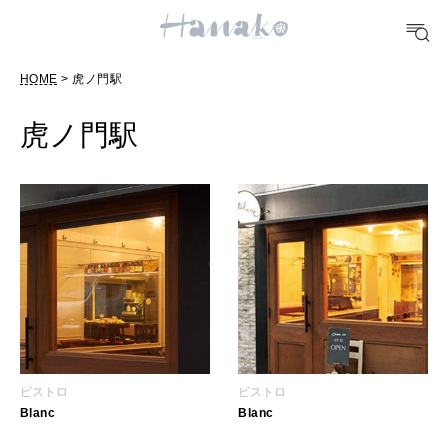
#手土産
#シュークリーム
#パン
#カフェ
#朝ごはん
#開運
HOME
> 虎ノ門駅
10 CATEGORIES
虎ノ門駅
FOOD
おいしい
TRAVEL
どこ行く？
FORTUNE
ビストロ
ビストロ
明日のわたし
Blanc
Blanc
[12星座別] Weekly Holoscope