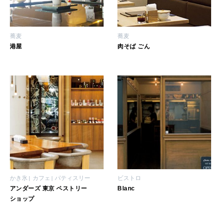
蕎麦
蕎麦
WORK&MONEY
港屋
肉そば ごん
いい人生って？
MAGAZINE
特集
2026年9月号「北海道 おいしく遊ぶ、夏のご褒美旅。」
2026年8月号『お茶の時間です。』
MAGAZINE
MOOK
2026年7月号「鎌倉 ローカルが 教えてくれた 本当の歩き方。」
かき氷
カフェ
パティスリー
ビストロ
アンダーズ 東京 ペストリー
Blanc
2026年6月号「大銀座 トレンドが生まれる 新しい一流店へ。」
ショップ
FOLLOW US!
2026年5月号「“大好き”に出会いに。韓国」