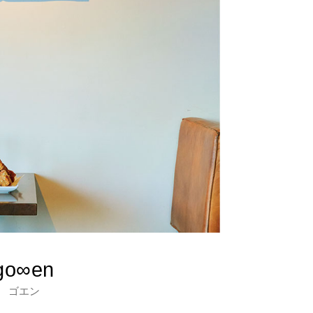
go∞en
ゴエン