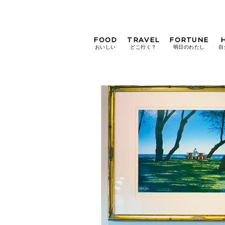
FOOD
TRAVEL
FORTUNE
おいしい
どこ行く？
明日のわたし
自
[12星座別] Weekly
Holoscope
[12星座別] Monthly
Holoscope
#手土産
#シュークリーム
#パン
女神まり愛の
タロットメッセージ
#京都
[算命学] 星読みハナコの月巡