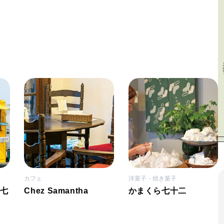
カフェ
洋菓子・焼き菓子
 七
Chez Samantha
かまくら七十二