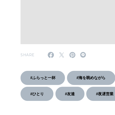
SHARE
#ふらっと一杯
#海を眺めながら
#ひとり
#友達
#夜遅営業