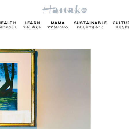
HEALTH
LEARN
MAMA
SUSTAINABLE
CULTU
分にやさしく
知る、考える
ママもいろいろ
わたしができること
自分を耕
POPULAR TAGS
#カフェ
#朝ごはん
#開運
#東京駅
#銀座
#
り
FOLLOW US!