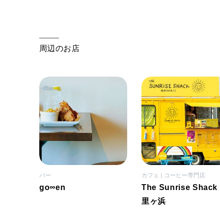
周辺のお店
バー
カフェ
コーヒー専門店
go∞en
The Sunrise Shack
里ヶ浜