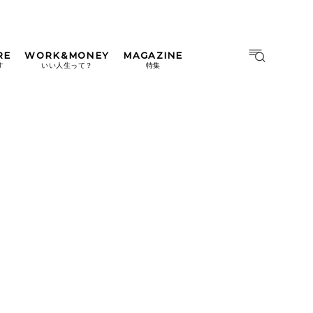
RE
WORK&MONEY
MAGAZINE
MAGAZINE
MOOK
す
いい人生って？
特集
2026年9月号「北海道 おいし
く遊ぶ、夏のご褒美旅。」
2026年8月号『お茶の時間で
す。』
日本橋
#中目黒
#吉祥寺
#横浜
2026年7月号「鎌倉 ローカル
が 教えてくれた 本当の歩き
方。」
2026年6月号「大銀座 トレン
ドが生まれる 新しい一流店
へ。」
2026年5月号「“大好き”に出
会いに。韓国」
2026年4月号「未来をつくる、