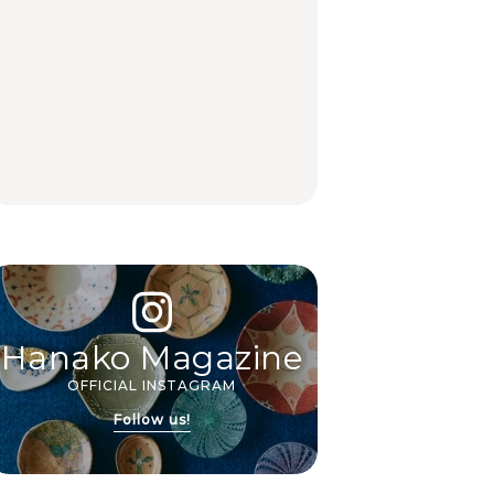
沢ほか
FOOD
いつもの食卓を格上げ
【2026年最新】横浜の
行列に並んででも食べ
する、夏の新定番「ホ
絶品ランチ29選｜横浜
るべし！喜多方ラーメ
ワイトビール」で乾
駅周辺、みなとみら
ンの名店3選
杯！｜料理家・長谷川
い、横浜中華街、和
あかりさんの気取らな
食、洋食ほか
FOOD
FOOD | PR
FOOD
いおもてなし。
Hanako Magazine
OFFICIAL INSTAGRAM
Follow us!