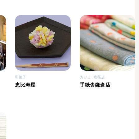
和菓子
カフェ
喫茶店
恵比寿屋
手紙舎鎌倉店