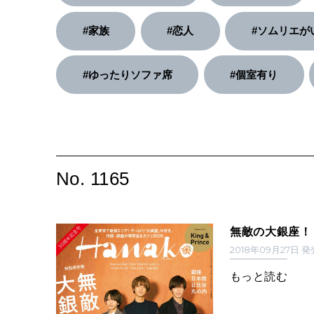
#家族
#恋人
#ソムリエが
#ゆったりソファ席
#個室有り
No. 1165
無敵の大銀座！
2018年09月27日 
もっと読む