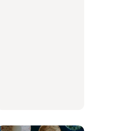
いつもの食卓を格上げ
【東京近郊】日帰りひ
「来たぞ、トイトレ」|
する、夏の新定番「ホ
とり旅スポット5選｜館
弘中綾香の「純度
ワイトビール」で乾
山、前橋、日光など
100%」～第141回～
杯！｜料理家・長谷川
あかりさんの気取らな
FOOD | PR
TRAVEL
LEARN
いおもてなし。
【2026年最新】横浜の
「来たぞ、トイトレ」|
No.1259『北海道 おい
絶品ランチ29選｜横浜
弘中綾香の「純度
しく遊ぶ、夏のご褒美
駅周辺、みなとみら
100%」～第141回～
旅。』
い、横浜中華街、和
食、洋食ほか
LEARN
FOOD
中目黒からひと駅の穴
いつもの食卓を格上げ
【2026年最新】横浜の
場。祐天寺の魅力10選
する、夏の新定番「ホ
絶品ランチ29選｜横浜
｜グルメ、ショッピン
ワイトビール」で乾
駅周辺、みなとみら
グ、古着ほか
杯！｜料理家・長谷川
い、横浜中華街、和
あかりさんの気取らな
食、洋食ほか
FOOD
FOOD | PR
FOOD
いおもてなし。