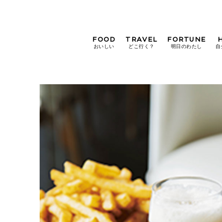
FOOD
TRAVEL
FORTUNE
おいしい
どこ行く？
明日のわたし
自
[12星座別] Weekly
Holoscope
[12星座別] Monthly
Holoscope
#手土産
#シュークリーム
#パン
女神まり愛の
タロットメッセージ
#京都
[算命学] 星読みハナコの月巡