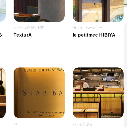
スペイン料理
中華
カフェ
ベーカリー
タ
TexturA
le petitmec HIBIYA
バー
バル
天ぷら