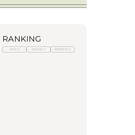
RANKING
DAILY
WEEKLY
MONTHLY
暑いから食べたくな
【東京近郊】日帰りひ
「来たぞ、トイトレ」|
る。わざわざ行きたい
とり旅スポット5選｜館
弘中綾香の「純度
ラーメン13選｜プロが
山、前橋、日光など
100%」～第141回～
選ぶベスト3、大井町の
人気店、ご当地ラーメ
TRAVEL
LEARN
FOOD
ン
No.1259『北海道 おい
No.1259『北海道 おい
【あんこ】一度は食べ
しく遊ぶ、夏のご褒美
しく遊ぶ、夏のご褒美
たい名店13選｜どら焼
旅。』
旅。』
き・おはぎほか
FOOD