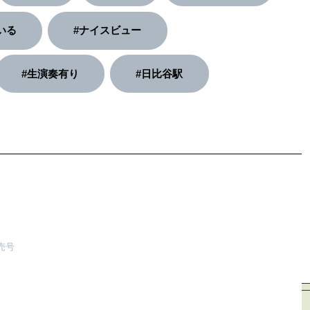
いる
#ナイスビュー
#生演奏有り
#日比谷駅
発売号