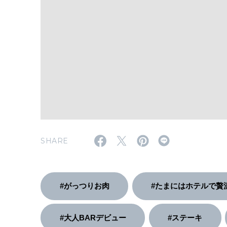
SHARE
#がっつりお肉
#たまにはホテルで贅
#大人BARデビュー
#ステーキ