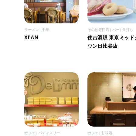
ラーメン
中華
その他専門店
バー
角打ち
XI’AN
住吉酒販 東京ミッド
ウン日比谷店
カフェ
パティスリー
カフェ
甘味処