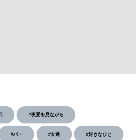
沢
#夜景を見ながら
#バー
#友達
#好きなひと