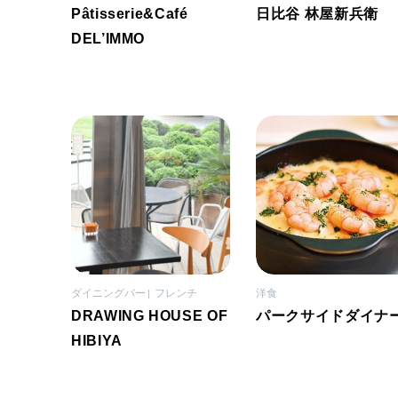
Pâtisserie&Café
日比谷 林屋新兵衛
DEL’IMMO
ダイニングバー
フレンチ
洋食
DRAWING HOUSE OF
パークサイドダイナ
HIBIYA