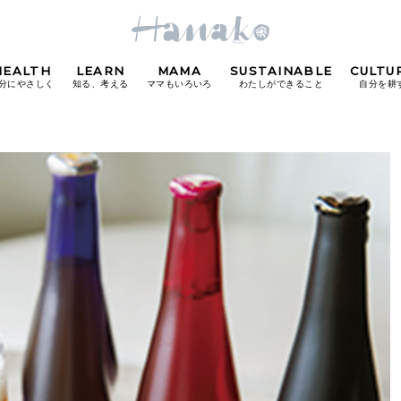
HEALTH
LEARN
MAMA
SUSTAINABLE
CULTU
分にやさしく
知る、考える
ママもいろいろ
わたしができること
自分を耕
POPULAR TAGS
#カフェ
#朝ごはん
#開運
#東京駅
#銀座
#
り
FOLLOW US!