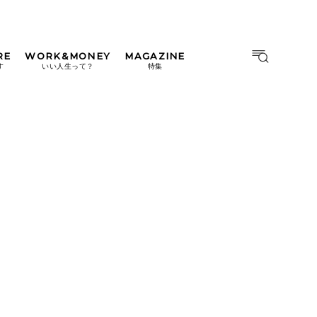
RE
WORK&MONEY
MAGAZINE
MAGAZINE
MOOK
す
いい人生って？
特集
2026年9月号「北海道 おいし
く遊ぶ、夏のご褒美旅。」
2026年8月号『お茶の時間で
す。』
日本橋
#中目黒
#吉祥寺
#横浜
2026年7月号「鎌倉 ローカル
が 教えてくれた 本当の歩き
方。」
2026年6月号「大銀座 トレン
ドが生まれる 新しい一流店
へ。」
2026年5月号「“大好き”に出
会いに。韓国」
2026年4月号「未来をつくる、