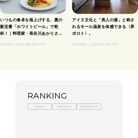
いつもの食卓を格上げする、夏の
アイヌ文化と「美人の湯」と称さ
新定番「ホワイトビール」で乾
れるモール温泉を体感できる〈界
杯！｜料理家・長谷川あかりさん
ポロト〉。
の気取らないおもてなし。
FOOD
2026.08.03
PR
TRAVEL
2026.07.31
PR
RANKING
DAILY
WEEKLY
MONTHLY
暑いから食べたくなる。
【東京近郊】日帰りひと
「来たぞ、トイトレ」|
わざわざ行きたいラーメ
り旅スポット5選｜館
弘中綾香の「純度
ン13選｜プロが選ぶベス