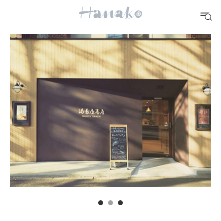
10 CATEGORIES
FOOD
おいしい
TRAVEL
どこ行く？
FORTUNE
明日のわたし
[12星座別] Weekly Holoscope
HEALTH
[12星座別] Monthly Love Holoscope
自分にやさしく