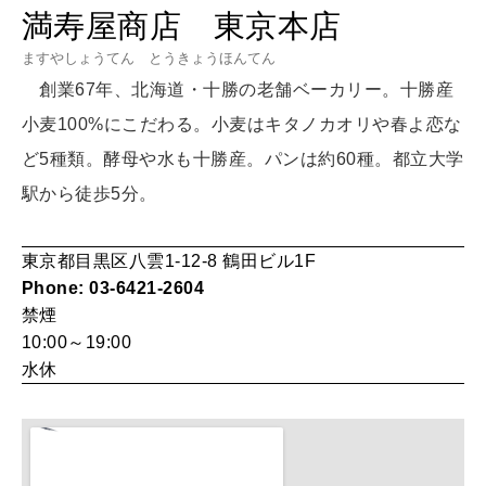
女神まり愛のタロットメッセージ
満寿屋商店 東京本店
LEARN
算命学がわかる今月のあなた
ますやしょうてん とうきょうほんてん
知る、考える
創業67年、北海道・十勝の老舗ベーカリー。十勝産
小麦100%にこだわる。小麦はキタノカオリや春よ恋な
MAMA
ど5種類。酵母や水も十勝産。パンは約60種。都立大学
ママもいろいろ
駅から徒歩5分。
SUSTAINABLE
東京都目黒区八雲1-12-8 鶴田ビル1F
わたしができること
Phone: 03-6421-2604
禁煙
10:00～19:00
CULTURE
水休
自分を耕す
WORK&MONEY