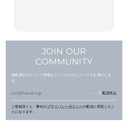
く遊ぶ、夏のご褒美
辺、みなとみらい、横浜
辺、みなとみらい、横浜
旅。』
中華街、和食、洋食ほか
中華街、和食、洋食ほか
FOOD
FOOD
JOIN OUR
COMMUNITY
編集後記やイベント情報などここだけのニュースをお届けしま
す。
配信停止
ご登録頂くと、弊社の
プライバシーポリシー
の配信に同意したこ
とになります。