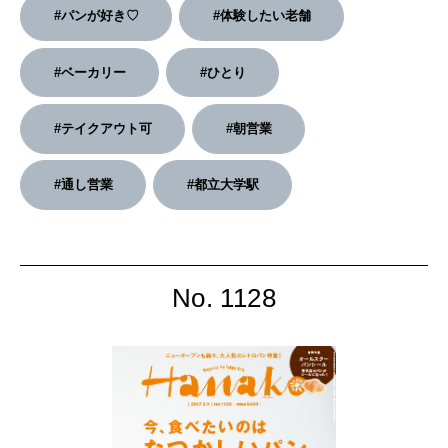
#パンが好き♡
#体験したい老舗
2026年2月号「良運を掴む 新・開運術。」
#ベーカリー
#ひとり
2026年1月号「猫がいれば、幸せ」
#テイクアウト可
#朝営業
2025年12月号「お酒の新常識。」
#通し営業
#都立大学駅
No. 1128