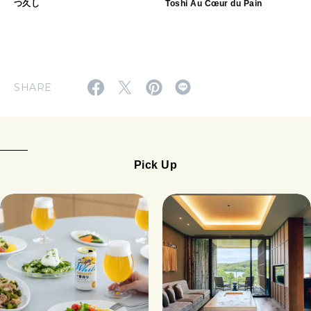
つ久し
Toshi Au Cœur du Pain
SHARE
Pick Up