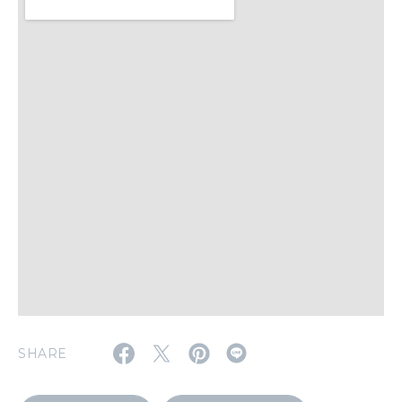
いい人生って？
MAGAZINE
特集
2026年9月号「北海道 おいしく遊ぶ、夏のご褒美旅。」
2026年8月号『お茶の時間です。』
MAGAZINE
MOOK
2026年7月号「鎌倉 ローカルが 教えてくれた 本当の歩き方。」
2026年6月号「大銀座 トレンドが生まれる 新しい一流店へ。」
FOLLOW US!
2026年5月号「“大好き”に出会いに。韓国」
SHARE
2026年4月号「未来をつくる、学びの教科書。」
2026年3月号「スイーツ予想図 2026」