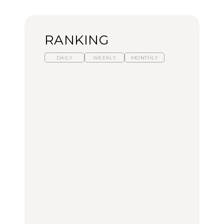
RANKING
DAILY
WEEKLY
MONTHLY
暑いから食べたくなる。
【東京近郊】日帰りひと
「来たぞ、トイトレ」|
わざわざ行きたいラーメ
り旅スポット5選｜館
弘中綾香の「純度
ン13選｜プロが選ぶベス
山、前橋、日光など
100%」～第141回～
ト3、大井町の人気店、
ご当地ラーメン
TRAVEL
LEARN
FOOD
【福島】わざわざ食べに
【東京近郊】日帰りひと
【あんこ】一度は食べた
行きたいご当地グルメ23
り旅スポット5選｜館
い名店13選｜どら焼き・
選｜ラーメン、餃子、そ
山、前橋、日光など
おはぎほか
ばほか
FOOD
TRAVEL
FOOD
中目黒からひと駅の穴
No.1259『北海道 おいし
「来たぞ、トイトレ」|
場。祐天寺の魅力10選｜
く遊ぶ、夏のご褒美
弘中綾香の「純度
グルメ、ショッピング、