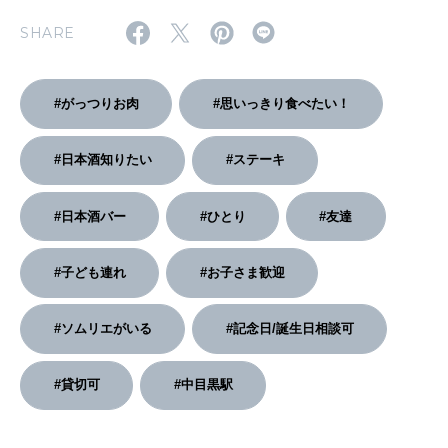
SHARE
2026年2月号「良運を掴む 新・開運術。」
2026年1月号「猫がいれば、幸せ」
#がっつりお肉
#思いっきり食べたい！
2025年12月号「お酒の新常識。」
#日本酒知りたい
#ステーキ
#日本酒バー
#ひとり
#友達
#子ども連れ
#お子さま歓迎
#ソムリエがいる
#記念日/誕生日相談可
#貸切可
#中目黒駅