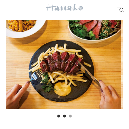
10 CATEGORIES
FOOD
おいしい
TRAVEL
どこ行く？
FORTUNE
明日のわたし
[12星座別] Weekly Holoscope
HEALTH
[12星座別] Monthly Love Holoscope
自分にやさしく
女神まり愛のタロットメッセージ