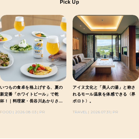
Pick Up
いつもの食卓を格上げする、夏の
アイヌ文化と「美人の湯」と称さ
新定番「ホワイトビール」で乾
れるモール温泉を体感できる〈界
杯！｜料理家・長谷川あかりさん
ポロト〉。
の気取らないおもてなし。
FOOD
2026.08.03
PR
TRAVEL
2026.07.31
PR