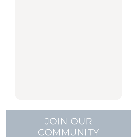
旅。』
100%」～第141回～
古着ほか
FOOD
LEARN
【福島】わざわざ食べに
「来たぞ、トイトレ」|
No.1259『北海道 おいし
行きたいご当地グルメ23
弘中綾香の「純度
く遊ぶ、夏のご褒美
選｜ラーメン、餃子、そ
100%」～第141回～
旅。』
ばほか
LEARN
FOOD
【2026年最新】横浜の絶
【2026年最新】横浜の絶
No.1259『北海道 おいし
品ランチ29選｜横浜駅周
品ランチ29選｜横浜駅周
く遊ぶ、夏のご褒美
辺、みなとみらい、横浜
辺、みなとみらい、横浜
旅。』
中華街、和食、洋食ほか
中華街、和食、洋食ほか
FOOD
FOOD
JOIN OUR
COMMUNITY