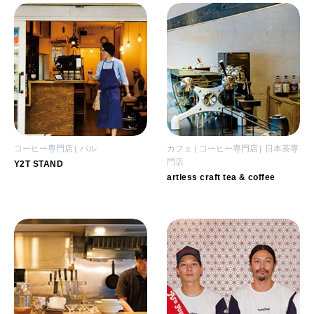
コーヒー専門店
バル
カフェ
コーヒー専門店
日本茶専
門店
Y2T STAND
artless craft tea & coffee