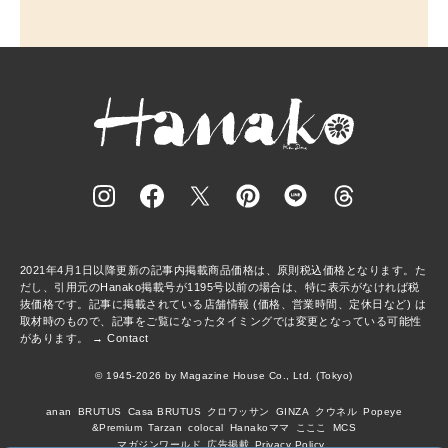
2021年4月1日以降更新の記事内掲載商品価格は、原則税込価格となります。た
だし、引用元のHanako掲載号が1195号以前の場合は、特に表示がなければ税
抜価格です。記事に掲載されている店舗情報 (価格、営業時間、定休日など) は
取材時のもので、記事をご覧になったタイミングでは変更となっている可能性
があります。 →
Contact
© 1945-2026 by Magazine House Co., Ltd. (Tokyo)
anan
BRUTUS
Casa BRUTUS
クロワッサン
GINZA
クウネル
Popeye
&Premium
Tarzan
colocal
Hanakoママ
こここ
MCS
マガジンワールド
広告掲載
Privacy Policy