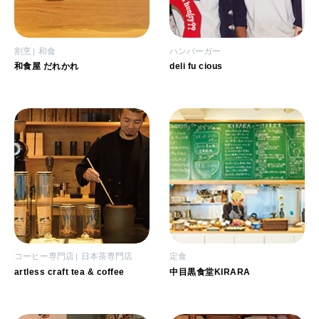
割烹
和食
ハンバーガー
和食屋 だれかれ
deli fu cious
コーヒー専門店
日本茶専門店
定食
artless craft tea & coffee
中目黒食堂KIRARA