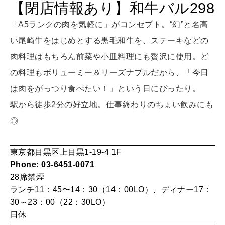
【閉店情報あり】和牛バル298
LEARN
算命学がわかる今月のあなた
「A5ランクの肉を気軽に」がコンセプト。“幻”と名高
知る、考える
い尾崎牛をはじめとする黒毛和牛を、ステーキなどの
肉料理はもちろん前菜や小皿料理にも贅沢に使用。ど
MAMA
の料理もボリューミー＆リーズナブルだから、「今日
ママもいろいろ
は肉をがっつり食べたい！」という日にぴったり。
駅から徒歩2分の好立地。仕事終わりのちょい飲みにも
SUSTAINABLE
◎
わたしができること
東京都目黒区上目黒1-19-4 1F
CULTURE
Phone: 03-6451-0071
自分を耕す
28席
禁煙
ランチ11：45〜14：30（14：00LO）、ディナー17：
30～23：00（22：30LO）
WORK&MONEY
日休
いい人生って？