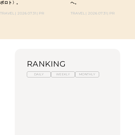
ポロト〉。
へ。
TRAVEL
2026.07.31
PR
TRAVEL
2026.07.31
PR
RANKING
DAILY
WEEKLY
MONTHLY
暑いから食べたくなる。
【東京近郊】日帰りひと
「来たぞ、トイトレ」|
わざわざ行きたいラーメ
り旅スポット5選｜館
弘中綾香の「純度
ン13選｜プロが選ぶベス
山、前橋、日光など
100%」～第141回～
ト3、大井町の人気店、
ご当地ラーメン
TRAVEL
LEARN
FOOD
No.1259『北海道 おいし
No.1259『北海道 おいし
【あんこ】一度は食べた