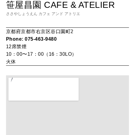
笹屋昌園 CAFE & ATELIER
HEALTH
[12星座別] Monthly Love Holoscope
自分にやさしく
ささやしょうえん カフェ アンド アトリエ
女神まり愛のタロットメッセージ
京都府京都市右京区谷口園町2
LEARN
算命学がわかる今月のあなた
Phone: 075-463-9480
知る、考える
12席
禁煙
10：00〜17：00（16：30LO）
火休
MAMA
ママもいろいろ
SUSTAINABLE
わたしができること
CULTURE
自分を耕す