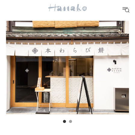
#手土産
#シュークリーム
#パン
#カフェ
#朝ごはん
#開運
10 CATEGORIES
FOOD
おいしい
TRAVEL
どこ行く？
FORTUNE
明日のわたし
[12星座別] Weekly Holoscope