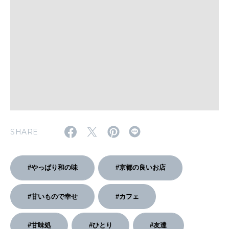
WORK&MONEY
いい人生って？
MAGAZINE
特集
2026年9月号「北海道 おいしく遊ぶ、夏のご褒美旅。」
SHARE
2026年8月号『お茶の時間です。』
MAGAZINE
MOOK
2026年7月号「鎌倉 ローカルが 教えてくれた 本当の歩き方。」
#やっぱり和の味
#京都の良いお店
2026年6月号「大銀座 トレンドが生まれる 新しい一流店へ。」
#甘いもので幸せ
#カフェ
FOLLOW US!
2026年5月号「“大好き”に出会いに。韓国」
#甘味処
#ひとり
#友達