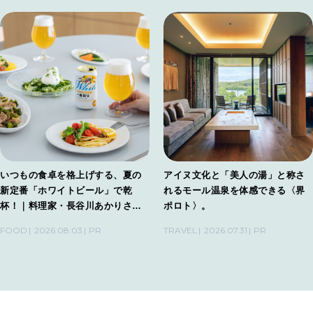
いつもの食卓を格上げする、夏の
アイヌ文化と「美人の湯」と称さ
新定番「ホワイトビール」で乾
れるモール温泉を体感できる〈界
杯！｜料理家・長谷川あかりさん
ポロト〉。
の気取らないおもてなし。
FOOD
2026.08.03
PR
TRAVEL
2026.07.31
PR