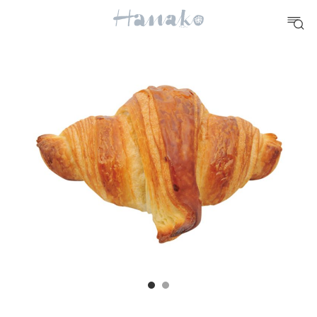
10 CATEGORIES
FOOD
おいしい
TRAVEL
どこ行く？
FORTUNE
明日のわたし
[12星座別] Weekly Holoscope
HEALTH
[12星座別] Monthly Love Holoscope
自分にやさしく