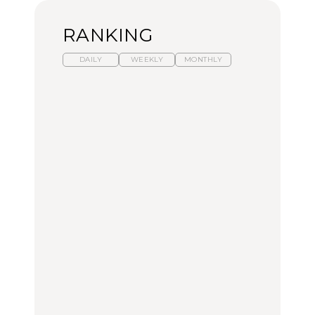
RANKING
DAILY
WEEKLY
MONTHLY
暑いから食べたくなる。
【東京近郊】日帰りひと
「来たぞ、トイトレ」|
わざわざ行きたいラーメ
り旅スポット5選｜館
弘中綾香の「純度
ン13選｜プロが選ぶベス
山、前橋、日光など
100%」～第141回～
ト3、大井町の人気店、
ご当地ラーメン
TRAVEL
LEARN
FOOD
【福島】わざわざ食べに
【東京近郊】日帰りひと
【あんこ】一度は食べた
行きたいご当地グルメ23
り旅スポット5選｜館
い名店13選｜どら焼き・
選｜ラーメン、餃子、そ
山、前橋、日光など
おはぎほか
ばほか
FOOD
TRAVEL
FOOD
中目黒からひと駅の穴
No.1259『北海道 おいし
「来たぞ、トイトレ」|
場。祐天寺の魅力10選｜
く遊ぶ、夏のご褒美
弘中綾香の「純度
グルメ、ショッピング、
旅。』
100%」～第141回～
古着ほか