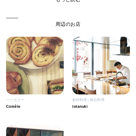
周辺のお店
ベーカリー
創作料理
懐石料理
Comète
totanuki