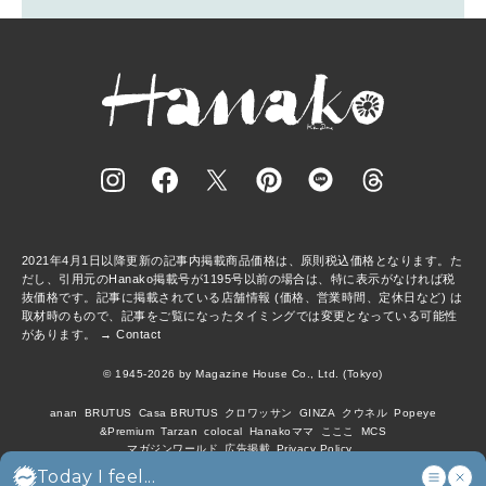
2021年4月1日以降更新の記事内掲載商品価格は、原則税込価格となります。た
だし、引用元のHanako掲載号が1195号以前の場合は、特に表示がなければ税
抜価格です。記事に掲載されている店舗情報 (価格、営業時間、定休日など) は
取材時のもので、記事をご覧になったタイミングでは変更となっている可能性
があります。 →
Contact
© 1945-2026 by Magazine House Co., Ltd. (Tokyo)
anan
BRUTUS
Casa BRUTUS
クロワッサン
GINZA
クウネル
Popeye
&Premium
Tarzan
colocal
Hanakoママ
こここ
MCS
マガジンワールド
広告掲載
Privacy Policy
Today I feel...