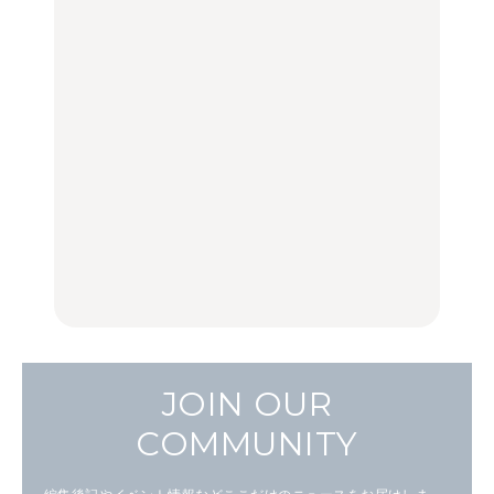
FOOD
LEARN
【福島】わざわざ食べに
「来たぞ、トイトレ」|
No.1259『北海道 おいし
行きたいご当地グルメ23
弘中綾香の「純度
く遊ぶ、夏のご褒美
選｜ラーメン、餃子、そ
100%」～第141回～
旅。』
ばほか
LEARN
FOOD
【2026年最新】横浜の絶
【2026年最新】横浜の絶
No.1259『北海道 おいし
品ランチ29選｜横浜駅周
品ランチ29選｜横浜駅周
く遊ぶ、夏のご褒美
辺、みなとみらい、横浜
辺、みなとみらい、横浜
旅。』
中華街、和食、洋食ほか
中華街、和食、洋食ほか
FOOD
FOOD
JOIN OUR
COMMUNITY