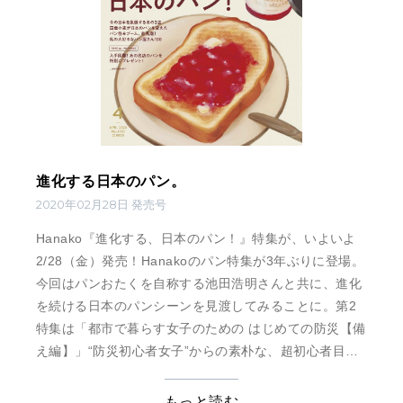
進化する日本のパン。
2020年02月28日 発売号
Hanako『進化する、日本のパン！』特集が、いよいよ
2/28（金）発売！Hanakoのパン特集が3年ぶりに登場。
今回はパンおたくを自称する池田浩明さんと共に、進化
を続ける日本のパンシーンを見渡してみることに。第2
特集は「都市で暮らす女子のための はじめての防災【備
え編】」 “防災初心者女子”からの素朴な、超初心者目線
の疑問を解決。これを読めば、今日から準備できること
が分かります！
もっと読む