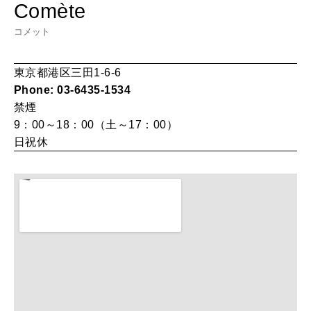
Comète
女神まり愛のタロットメッセージ
コメット
LEARN
算命学がわかる今月のあなた
知る、考える
東京都港区三田1-6-6
Phone: 03-6435-1534
禁煙
MAMA
9：00～18：00（土～17：00）
ママもいろいろ
日祝休
SUSTAINABLE
わたしができること
CULTURE
自分を耕す