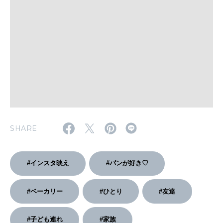
WORK&MONEY
いい人生って？
MAGAZINE
特集
2026年9月号「北海道 おいしく遊ぶ、夏のご褒美旅。」
2026年8月号『お茶の時間です。』
SHARE
MAGAZINE
MOOK
2026年7月号「鎌倉 ローカルが 教えてくれた 本当の歩き方。」
#インスタ映え
#パンが好き♡
2026年6月号「大銀座 トレンドが生まれる 新しい一流店へ。」
FOLLOW US!
#ベーカリー
#ひとり
#友達
2026年5月号「“大好き”に出会いに。韓国」
2026年4月号「未来をつくる、学びの教科書。」
#子ども連れ
#家族