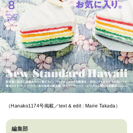
（Hanako1174号掲載／text & edit : Marie Takada）
編集部