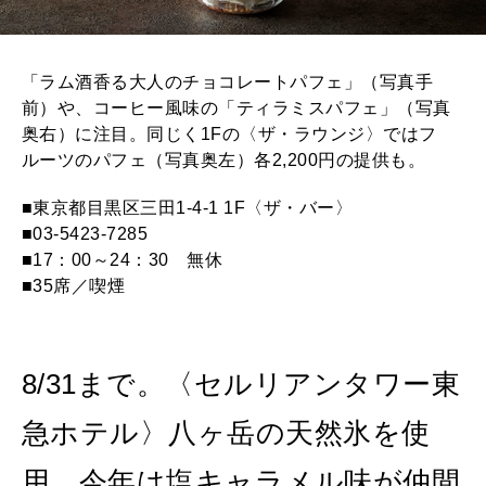
「ラム酒香る大人のチョコレートパフェ」（写真手
前）や、コーヒー風味の「ティラミスパフェ」（写真
奥右）に注目。同じく1Fの〈ザ・ラウンジ〉ではフ
ルーツのパフェ（写真奥左）各2,200円の提供も。
■東京都目黒区三田1-4-1 1F〈ザ・バー〉
■03-5423-7285
■17：00～24：30 無休
■35席／喫煙
8/31まで。〈セルリアンタワー東
急ホテル〉八ヶ岳の天然氷を使
用。今年は塩キャラメル味が仲間