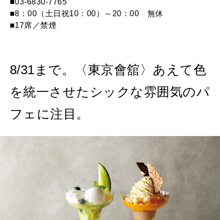
■03-6830-7765
■8：00（土日祝10：00）～20：00 無休
■17席／禁煙
8/31まで。〈東京會舘〉あえて色
を統一させたシックな雰囲気のパ
フェに注目。