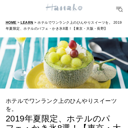
FORTUNE
明日のわたし
HOME
>
LEARN
> ホテルでワンランク上のひんやりスイーツを。 2019
[12星座別] Weekly Holoscope
年夏限定、ホテルのパフェ・かき氷8選！【東京・大阪・長野】
HEALTH
[12星座別] Monthly Love Holoscope
自分にやさしく
女神まり愛のタロットメッセージ
LEARN
算命学がわかる今月のあなた
知る、考える
MAMA
ママもいろいろ
ホテルでワンランク上のひんやりスイーツ
を。
2019年夏限定、ホテルのパ
SUSTAINABLE
わたしができること