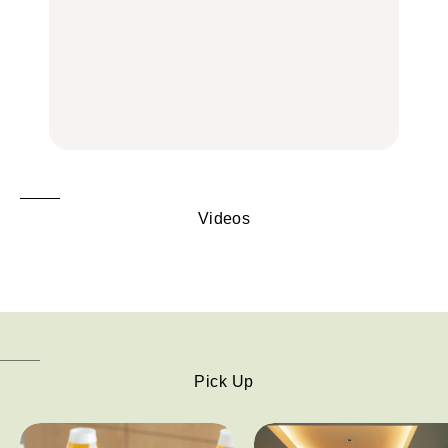
いつもの食卓を格上げす
【2026年最新】横浜の絶
行列に並んででも食べる
る、夏の新定番「ホワイ
品ランチ29選｜横浜駅周
べし！喜多方ラーメンの
トビール」で乾杯！｜料
辺、みなとみらい、横浜
名店3選
理家・長谷川あかりさん
中華街、和食、洋食ほか
の気取らないおもてな
FOOD
FOOD | PR
FOOD
し。
Videos
Pick Up