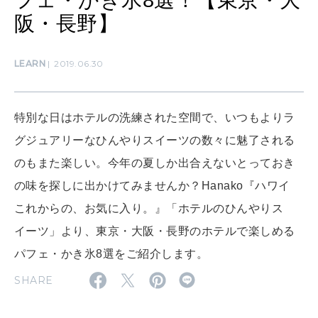
フェ・かき氷8選！【東京・大
阪・長野】
CULTURE
LEARN
2019.06.30
自分を耕す
特別な日はホテルの洗練された空間で、いつもよりラ
WORK&MONEY
グジュアリーなひんやりスイーツの数々に魅了される
いい人生って？
のもまた楽しい。今年の夏しか出合えないとっておき
の味を探しに出かけてみませんか？Hanako『ハワイ
MAGAZINE
これからの、お気に入り。』「ホテルのひんやりス
特集
イーツ」より、東京・大阪・長野のホテルで楽しめる
2026年9月号「北海道 おいしく遊ぶ、夏のご褒美旅。」
パフェ・かき氷8選をご紹介します。
2026年8月号『お茶の時間です。』
SHARE
MAGAZINE
MOOK
2026年7月号「鎌倉 ローカルが 教えてくれた 本当の歩き方。」