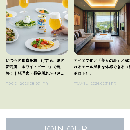
いつもの食卓を格上げする、夏の
アイヌ文化と「美人の湯」と称
新定番「ホワイトビール」で乾
れるモール温泉を体感できる〈
杯！｜料理家・長谷川あかりさん
ポロト〉。
の気取らないおもてなし。
FOOD
2026.08.03
PR
TRAVEL
2026.07.31
PR
JOIN OUR