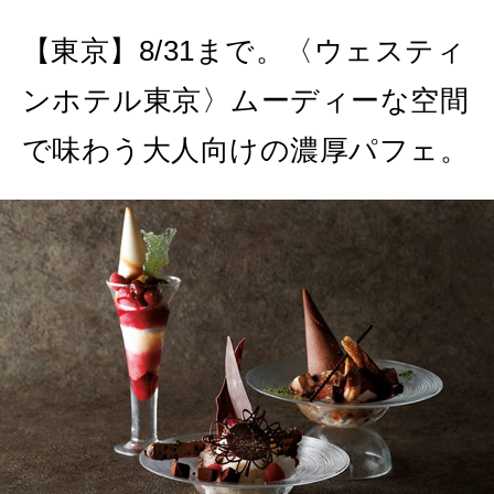
【東京】8/31まで。〈ウェスティ
2026年6月号「大銀座 トレンドが生まれる 新しい一流店へ。」
FOLLOW US!
ンホテル東京〉ムーディーな空間
2026年5月号「“大好き”に出会いに。韓国」
で味わう大人向けの濃厚パフェ。
2026年4月号「未来をつくる、学びの教科書。」
2026年3月号「スイーツ予想図 2026」
2026年2月号「良運を掴む 新・開運術。」
2026年1月号「猫がいれば、幸せ」
2025年12月号「お酒の新常識。」