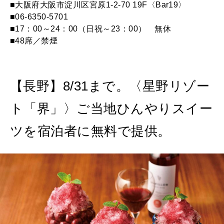
■大阪府大阪市淀川区宮原1-2-70 19F〈Bar19〉
■06-6350-5701
■17：00～24：00（日祝～23：00） 無休
■48席／禁煙
【長野】8/31まで。〈星野リゾー
ト「界」〉ご当地ひんやりスイー
ツを宿泊者に無料で提供。