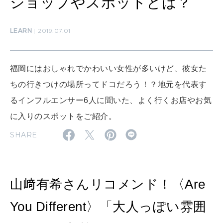
ショップやスポットとは？
WORK&MONEY
LEARN
2019.07.01
いい人生って？
福岡にはおしゃれでかわいい女性が多いけど、彼女た
MAGAZINE
ちの行きつけの場所ってドコだろう！？地元を代表す
特集
るインフルエンサー6人に聞いた、よく行くお店やお気
2026年9月号「北海道 おいしく遊ぶ、夏のご褒美旅。」
に入りのスポットをご紹介。
2026年8月号『お茶の時間です。』
SHARE
MAGAZINE
MOOK
2026年7月号「鎌倉 ローカルが 教えてくれた 本当の歩き方。」
山﨑有希さんリコメンド！〈Are
2026年6月号「大銀座 トレンドが生まれる 新しい一流店へ。」
FOLLOW US!
You Different〉「大人っぽい雰囲
2026年5月号「“大好き”に出会いに。韓国」