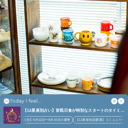
Today I feel...
【12星座別占い】皆既日食が特別なスタートのタイミン
グになるのは誰？｜8月10日〜8月16日の週間占い、金
座別】8月10日〜8月16日の運勢
【12星座別恋愛運】コミュニケーションがとても楽し
運アップなど (4)