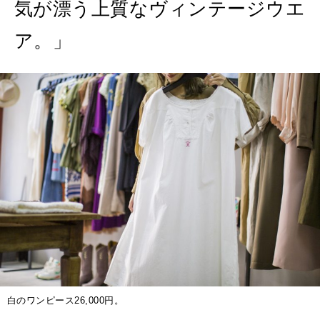
気が漂う上質なヴィンテージウエ
2026年4月号「未来をつくる、学びの教科書。」
ア。」
2026年3月号「スイーツ予想図 2026」
2026年2月号「良運を掴む 新・開運術。」
2026年1月号「猫がいれば、幸せ」
2025年12月号「お酒の新常識。」
白のワンピース26,000円。