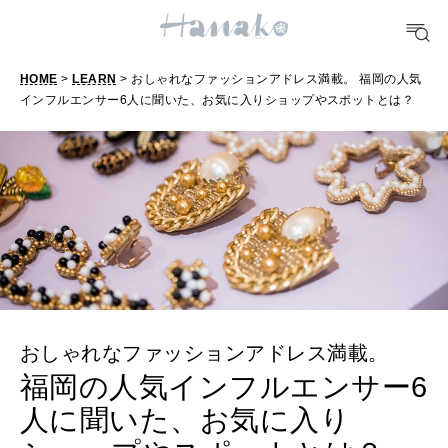
HEALTH
[12星座別] Monthly Love Holoscope
自分にやさしく
女神まり愛のタロットメッセージ
HOME
>
LEARN
> おしゃれなファッションアドレス満載。 福岡の人気
LEARN
インフルエンサー6人に聞いた、お気に入りショップやスポットとは？
算命学がわかる今月のあなた
知る、考える
MAMA
ママもいろいろ
SUSTAINABLE
わたしができること
おしゃれなファッションアドレス満載。
福岡の人気インフルエンサー6
CULTURE
人に聞いた、お気に入り
自分を耕す