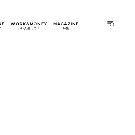
RE
WORK&MONEY
MAGAZINE
MAGAZINE
MOOK
す
いい人生って？
特集
2026年9月号「北海道 おいし
く遊ぶ、夏のご褒美旅。」
2026年8月号『お茶の時間で
す。』
日本橋
#中目黒
#吉祥寺
#横浜
2026年7月号「鎌倉 ローカル
が 教えてくれた 本当の歩き
方。」
2026年6月号「大銀座 トレン
ドが生まれる 新しい一流店
へ。」
2026年5月号「“大好き”に出
会いに。韓国」
2026年4月号「未来をつくる、