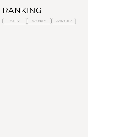
RANKING
DAILY
WEEKLY
MONTHLY
暑いから食べたくな
【東京近郊】日帰りひ
「来たぞ、トイトレ」|
る。わざわざ行きたい
とり旅スポット5選｜館
弘中綾香の「純度
ラーメン13選｜プロが
山、前橋、日光など
100%」～第141回～
選ぶベスト3、大井町の
人気店、ご当地ラーメ
TRAVEL
LEARN
FOOD
ン
【福島】わざわざ食べ
【東京近郊】日帰りひ
【あんこ】一度は食べ
に行きたいご当地グル
とり旅スポット5選｜館
たい名店13選｜どら焼
メ23選｜ラーメン、餃
山、前橋、日光など
き・おはぎほか
子、そばほか
FOOD
TRAVEL
FOOD
中目黒からひと駅の穴
No.1259『北海道 おい
「来たぞ、トイトレ」|
場。祐天寺の魅力10選
しく遊ぶ、夏のご褒美
弘中綾香の「純度
｜グルメ、ショッピン
旅。』
100%」～第141回～
グ、古着ほか