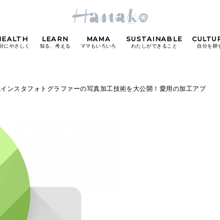
HEALTH
LEARN
MAMA
SUSTAINABLE
CULTU
分にやさしく
知る、考える
ママもいろいろ
わたしができること
自分を耕
POPULAR TAGS
気インスタフォトグラファーの写真加工技術を大公開！愛用の加工アプ
#カフェ
#朝ごはん
#開運
#東京駅
#銀座
#
り
FOLLOW US!