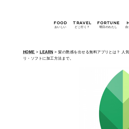
FOOD
TRAVEL
FORTUNE
おいしい
どこ行く？
明日のわたし
自
[12星座別] Weekly
Holoscope
HOME
>
LEARN
> 髪の艶感を出せる無料アプリとは？ 人
[12星座別] Monthly
リ・ソフトに加工方法まで。
Holoscope
#手土産
#シュークリーム
#パン
女神まり愛の
タロットメッセージ
#京都
[算命学] 星読みハナコの月巡