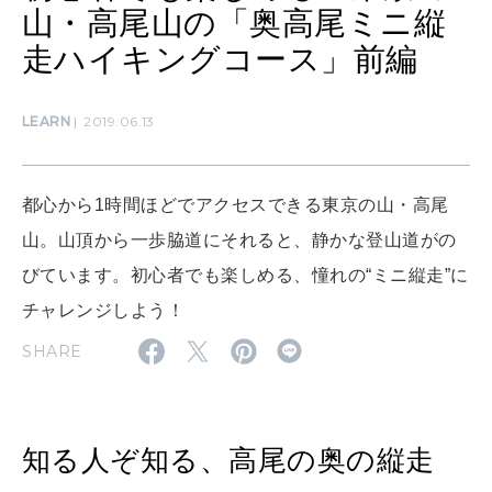
山・高尾山の「奥高尾ミニ縦
走ハイキングコース」前編
SUSTAINABLE
わたしができること
LEARN
2019.06.13
CULTURE
都心から1時間ほどでアクセスできる東京の山・高尾
自分を耕す
山。山頂から一歩脇道にそれると、静かな登山道がの
びています。初心者でも楽しめる、憧れの“ミニ縦走”に
WORK&MONEY
チャレンジしよう！
いい人生って？
SHARE
MAGAZINE
特集
知る人ぞ知る、高尾の奥の縦走
2026年9月号「北海道 おいしく遊ぶ、夏のご褒美旅。」