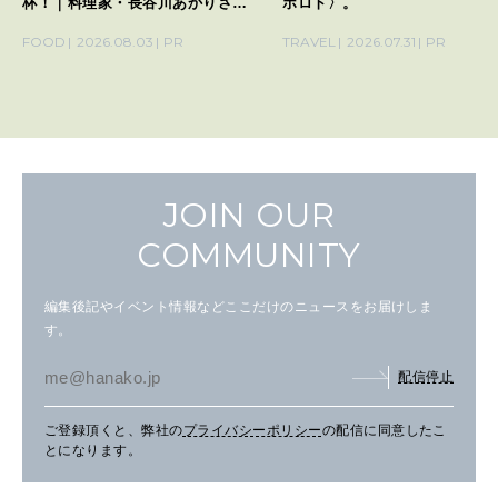
杯！｜料理家・長谷川あかりさん
ポロト〉。
の気取らないおもてなし。
FOOD
2026.08.03
PR
TRAVEL
2026.07.31
PR
JOIN OUR
COMMUNITY
編集後記やイベント情報などここだけのニュースをお届けしま
す。
配信停止
ご登録頂くと、弊社の
プライバシーポリシー
の配信に同意したこ
とになります。