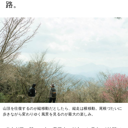
路。
2026年8月号『お茶の時間です。』
MAGAZINE
MOOK
2026年7月号「鎌倉 ローカルが 教えてくれた 本当の歩き方。」
2026年6月号「大銀座 トレンドが生まれる 新しい一流店へ。」
FOLLOW US!
2026年5月号「“大好き”に出会いに。韓国」
2026年4月号「未来をつくる、学びの教科書。」
2026年3月号「スイーツ予想図 2026」
2026年2月号「良運を掴む 新・開運術。」
山頂を往復するのが縦移動だとしたら、縦走は横移動。尾根づたいに
2026年1月号「猫がいれば、幸せ」
歩きながら変わりゆく風景を見るのが最大の楽しみ。
2025年12月号「お酒の新常識。」