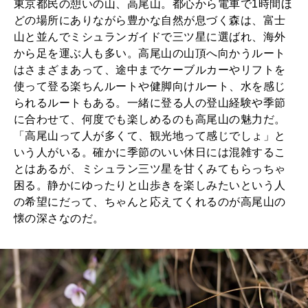
東京都民の憩いの山、高尾山。都心から電車で1時間ほ
どの場所にありながら豊かな自然が息づく森は、富士
山と並んでミシュランガイドで三ツ星に選ばれ、海外
から足を運ぶ人も多い。高尾山の山頂へ向かうルート
はさまざまあって、途中までケーブルカーやリフトを
使って登る楽ちんルートや健脚向けルート、水を感じ
られるルートもある。一緒に登る人の登山経験や季節
に合わせて、何度でも楽しめるのも高尾山の魅力だ。
「高尾山って人が多くて、観光地って感じでしょ」と
いう人がいる。確かに季節のいい休日には混雑するこ
とはあるが、ミシュラン三ツ星を甘くみてもらっちゃ
困る。静かにゆったりと山歩きを楽しみたいという人
の希望にだって、ちゃんと応えてくれるのが高尾山の
懐の深さなのだ。