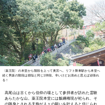
〈薬王院〉の本堂から階段を上って奥宮へ。リフト降車駅から本堂へ
続く男坂の階段は煩悩と同じ108段。辛いけどお清めと思えば頑張れ
る！
高尾山は古くから信仰の場として参拝者が訪れた霊験
あらたかな山。薬王院本堂には飯綱権現が祀られ、そ
の随身とされる天狗が人々の願いを叶えると信じられ