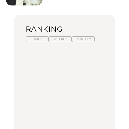
RANKING
DAILY
WEEKLY
MONTHLY
【福島】わざわざ食べに
暑いから食べたくなる。
「来たぞ、トイトレ」|
行きたいご当地グルメ23
わざわざ行きたいラーメ
弘中綾香の「純度
選｜ラーメン、餃子、そ
ン13選｜プロが選ぶベス
100%」～第141回～
ばほか
ト3、大井町の人気店、
ご当地ラーメン
FOOD
LEARN
FOOD
【東京近郊】日帰りひと
【東京近郊】日帰りひと
【あんこ】一度は食べた
り旅スポット5選｜館
り旅スポット5選｜館
い名店13選｜どら焼き・
山、前橋、日光など
山、前橋、日光など
おはぎほか
TRAVEL
TRAVEL
FOOD
【福島】わざわざ食べに
「来たぞ、トイトレ」|
「来たぞ、トイトレ」|