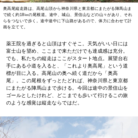
奥高尾縦走路は、高尾山頂から神奈川県と東京都にまたがる陣馬山ま
で続く約18㎞の尾根道。途中、城山、景信山などの山々があり、それ
らをつないで歩く。途中途中に下山路があるので、体力に合わせて計
画を立てて。
薬王院を過ぎると山頂はすぐそこ。天気がいい日には
富士山を望め、ここまで来ただけでも達成感は充分。
でも、私たちの縦走はここがスタート地点。展望台右
手にある小道を入ると、「これより奥高尾」という道
標が目に入る。高尾山の奥へ続く道だから「奥高
尾」。この尾根をずっとたどれば、神奈川県と東京都
にまたがる陣馬山まで歩ける。今回は途中の景信山を
ゴールとしたけれど、どこまでも歩いて行けるこの旅
のような感覚は縦走ならではだ。