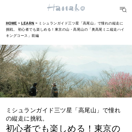
TRAVEL
どこ行く？
HOME
>
LEARN
> ミシュランガイド三ツ星「高尾山」で憧れの縦走に
挑戦。 初心者でも楽しめる！東京の山・高尾山の「奥高尾ミニ縦走ハイ
キングコース」前編
FORTUNE
明日のわたし
[12星座別] Weekly Holoscope
HEALTH
[12星座別] Monthly Love Holoscope
自分にやさしく
女神まり愛のタロットメッセージ
LEARN
算命学がわかる今月のあなた
知る、考える
ミシュランガイド三ツ星「高尾山」で憧れ
の縦走に挑戦。
MAMA
初心者でも楽しめる！東京の
ママもいろいろ