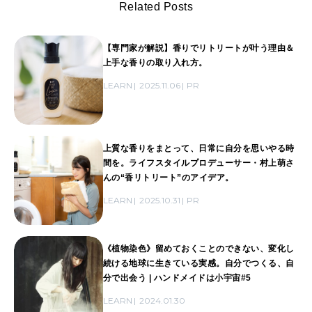
Related Posts
【専門家が解説】香りでリトリートが叶う理由＆
上手な香りの取り入れ方。
LEARN
2025.11.06
PR
上質な香りをまとって、日常に自分を思いやる時
間を。ライフスタイルプロデューサー・村上萌さ
んの“香リトリート”のアイデア。
LEARN
2025.10.31
PR
《植物染色》留めておくことのできない、変化し
続ける地球に生きている実感。自分でつくる、自
分で出会う | ハンドメイドは小宇宙#5
LEARN
2024.01.30