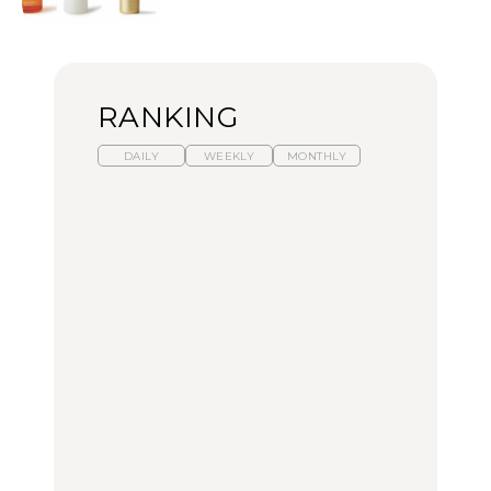
RANKING
DAILY
WEEKLY
MONTHLY
【福島】わざわざ食べに
暑いから食べたくなる。
「来たぞ、トイトレ」|
行きたいご当地グルメ23
わざわざ行きたいラーメ
弘中綾香の「純度
選｜ラーメン、餃子、そ
ン13選｜プロが選ぶベス
100%」～第141回～
ばほか
ト3、大井町の人気店、
ご当地ラーメン
FOOD
LEARN
FOOD
【東京近郊】日帰りひと
【東京近郊】日帰りひと
【あんこ】一度は食べた
り旅スポット5選｜館
り旅スポット5選｜館
い名店13選｜どら焼き・
山、前橋、日光など
山、前橋、日光など
おはぎほか
TRAVEL
TRAVEL
FOOD
【福島】わざわざ食べに
「来たぞ、トイトレ」|
「来たぞ、トイトレ」|