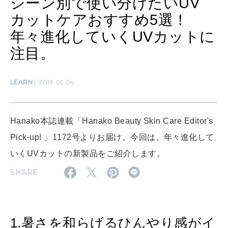
シーン別で使い分けたいUV
カットケアおすすめ5選！
年々進化していくUVカットに
MAMA
ママもいろいろ
注目。
LEARN
2019.05.04
SUSTAINABLE
わたしができること
Hanako本誌連載「Hanako Beauty Skin Care Editor's
Pick-up! 」1172号よりお届け。今回は、年々進化して
CULTURE
自分を耕す
いくUVカットの新製品をご紹介します。
SHARE
WORK&MONEY
いい人生って？
1.暑さを和らげるひんやり感がイ