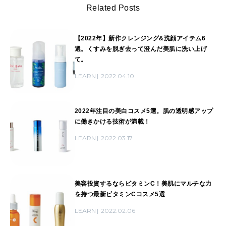
Related Posts
【2022年】新作クレンジング&洗顔アイテム6
選。くすみを脱ぎ去って澄んだ美肌に洗い上げ
て。
LEARN
2022.04.10
2022年注目の美白コスメ5選。肌の透明感アップ
に働きかける技術が満載！
LEARN
2022.03.17
美容投資するならビタミンC！美肌にマルチな力
を持つ最新ビタミンCコスメ5選
LEARN
2022.02.06