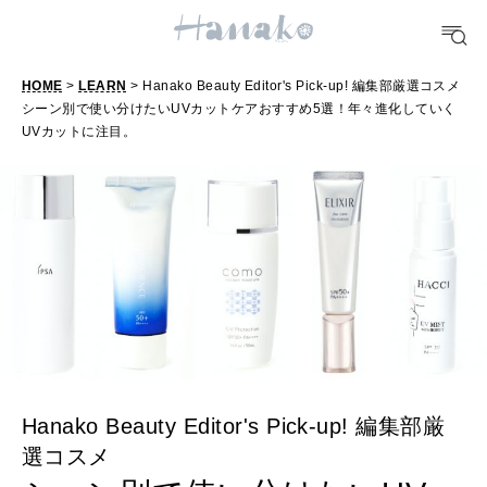
FOOD
おいしい
HOME
>
LEARN
> Hanako Beauty Editor's Pick-up! 編集部厳選コスメ
シーン別で使い分けたいUVカットケアおすすめ5選！年々進化していく
TRAVEL
UVカットに注目。
どこ行く？
FORTUNE
明日のわたし
[12星座別] Weekly Holoscope
HEALTH
[12星座別] Monthly Love Holoscope
自分にやさしく
女神まり愛のタロットメッセージ
Hanako Beauty Editor's Pick-up! 編集部厳
LEARN
選コスメ
算命学がわかる今月のあなた
知る、考える