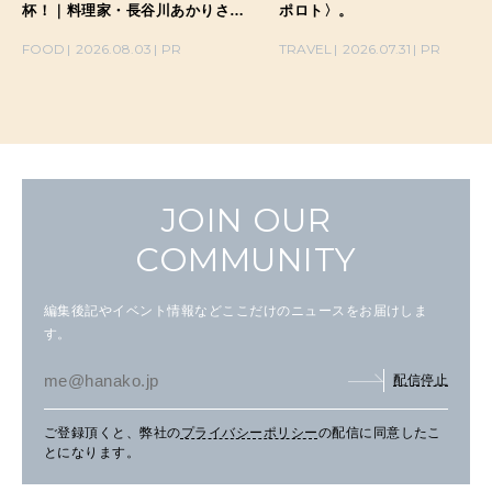
杯！｜料理家・長谷川あかりさん
ポロト〉。
の気取らないおもてなし。
FOOD
2026.08.03
PR
TRAVEL
2026.07.31
PR
JOIN OUR
COMMUNITY
編集後記やイベント情報などここだけのニュースをお届けしま
す。
配信停止
ご登録頂くと、弊社の
プライバシーポリシー
の配信に同意したこ
とになります。