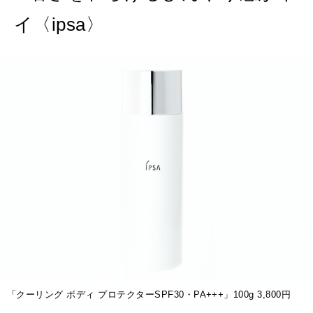
MAGAZINE
イ〈ipsa〉
特集
2026年9月号「北海道 おいしく遊ぶ、夏のご褒美旅。」
2026年8月号『お茶の時間です。』
MAGAZINE
MOOK
2026年7月号「鎌倉 ローカルが 教えてくれた 本当の歩き方。」
2026年6月号「大銀座 トレンドが生まれる 新しい一流店へ。」
FOLLOW US!
2026年5月号「“大好き”に出会いに。韓国」
2026年4月号「未来をつくる、学びの教科書。」
2026年3月号「スイーツ予想図 2026」
「クーリング ボディ プロテクターSPF30・PA+++」100g 3,800円
2026年2月号「良運を掴む 新・開運術。」