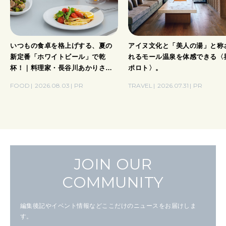
いつもの食卓を格上げする、夏の
アイヌ文化と「美人の湯」と称
新定番「ホワイトビール」で乾
れるモール温泉を体感できる〈
杯！｜料理家・長谷川あかりさん
ポロト〉。
の気取らないおもてなし。
FOOD
2026.08.03
PR
TRAVEL
2026.07.31
PR
JOIN OUR
COMMUNITY
編集後記やイベント情報などここだけのニュースをお届けしま
す。