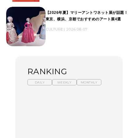
【2026年夏】マリーアントワネット展が話題！
東京、横浜、京都でおすすめのアート展4選
CULTURE
2026.08.07
RANKING
DAILY
WEEKLY
MONTHLY
【2026年夏】マリーアン
暑いから食べたくなる。
「来たぞ、トイトレ」|
トワネット展が話題！ 東
わざわざ行きたいラーメ
弘中綾香の「純度
京、横浜、京都でおすす
ン13選｜プロが選ぶベス
100%」～第141回～
めのアート展4選
ト3、大井町の人気店、
ご当地ラーメン
CULTURE
LEARN
FOOD
【福島】わざわざ食べに