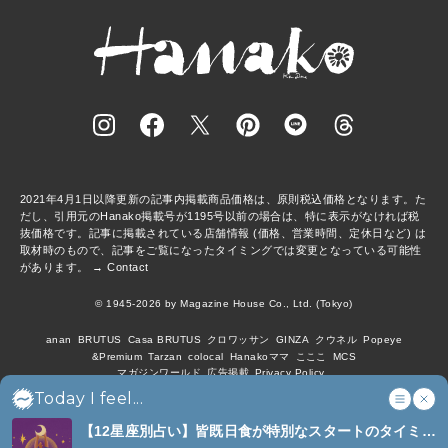
2021年4月1日以降更新の記事内掲載商品価格は、原則税込価格となります。た
だし、引用元のHanako掲載号が1195号以前の場合は、特に表示がなければ税
抜価格です。記事に掲載されている店舗情報 (価格、営業時間、定休日など) は
取材時のもので、記事をご覧になったタイミングでは変更となっている可能性
があります。 →
Contact
© 1945-2026 by Magazine House Co., Ltd. (Tokyo)
anan
BRUTUS
Casa BRUTUS
クロワッサン
GINZA
クウネル
Popeye
&Premium
Tarzan
colocal
Hanakoママ
こここ
MCS
マガジンワールド
広告掲載
Privacy Policy
Today I feel...
【12星座別占い】皆既日食が特別なスタートのタイミン