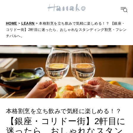
FORTUNE
HOME
>
LEARN
> 本格割烹を立ち飲みで気軽に楽しめる！？ 【銀座・
明日のわたし
コリドー街】2軒目に迷ったら、おしゃれなスタンディング割烹・フレン
チバルへ。
[12星座別] Weekly Holoscope
HEALTH
[12星座別] Monthly Love Holoscope
自分にやさしく
女神まり愛のタロットメッセージ
LEARN
算命学がわかる今月のあなた
知る、考える
本格割烹を立ち飲みで気軽に楽しめる！？
MAMA
ママもいろいろ
【銀座・コリドー街】2軒目に
迷ったら、おしゃれなスタン