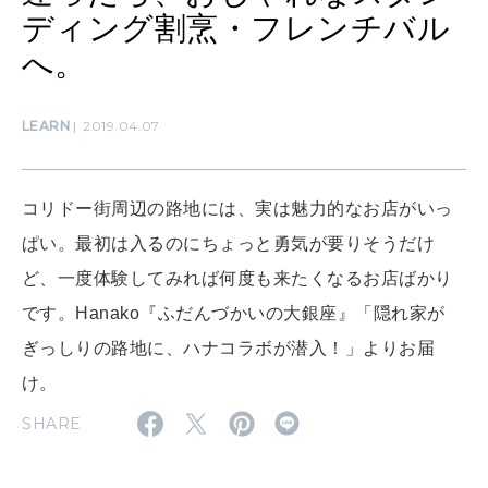
ディング割烹・フレンチバル
SUSTAINABLE
わたしができること
へ。
LEARN
2019.04.07
CULTURE
自分を耕す
コリドー街周辺の路地には、実は魅力的なお店がいっ
ぱい。最初は入るのにちょっと勇気が要りそうだけ
WORK&MONEY
いい人生って？
ど、一度体験してみれば何度も来たくなるお店ばかり
です。Hanako『ふだんづかいの大銀座』「隠れ家が
ぎっしりの路地に、ハナコラボが潜入！」よりお届
MAGAZINE
特集
け。
SHARE
2026年9月号「北海道 おいしく遊ぶ、夏のご褒美旅。」
2026年8月号『お茶の時間です。』