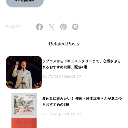
#Magazine
SHARE
Related Posts
ラブコメからドキュメンタリーまで。心揺さぶら
れるおすすめ映画、配信4選
CULTURE
2026.08.07
夏休みに読みたい！ 作家・鈴木涼美さんが選ぶ今
月おすすめの3冊
CULTURE
2026.08.07