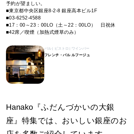
予約が望ましい。
■東京都中央区銀座8-2-8 銀座高本ビル1F
■03-6252-4588
■17：00～23：00LO（土～22：00LO） 日祝休
■42席／喫煙（加熱式煙草のみ）
バル
ビストロ
ワインバー
フレンチ・バル ルフージュ
Hanako『ふだんづかいの大銀
座』特集では、おいしい銀座のお