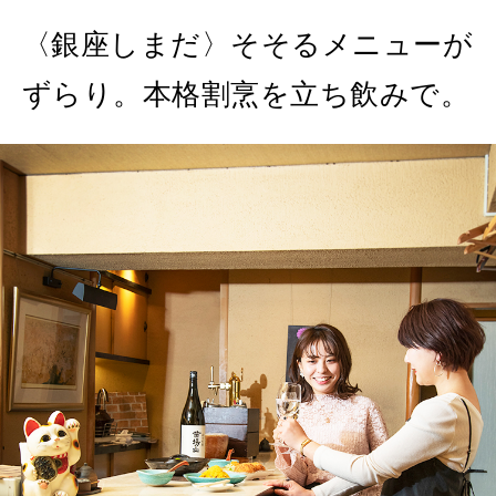
〈銀座しまだ〉そそるメニューが
MAGAZINE
MOOK
2026年7月号「鎌倉 ローカルが 教えてくれた 本当の歩き方。」
ずらり。本格割烹を立ち飲みで。
2026年6月号「大銀座 トレンドが生まれる 新しい一流店へ。」
FOLLOW US!
2026年5月号「“大好き”に出会いに。韓国」
2026年4月号「未来をつくる、学びの教科書。」
2026年3月号「スイーツ予想図 2026」
2026年2月号「良運を掴む 新・開運術。」
2026年1月号「猫がいれば、幸せ」
2025年12月号「お酒の新常識。」