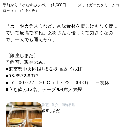
手前から「からすみソバ」（1,600円）、「ズワイガニのクリームコ
ロッケ」（1,400円）
「カニやカラスミなど、高級食材を惜しげもなく使っ
ていて最高ですね。女将さんも優しくて気さくなの
で、一人でも通えそう」
〈銀座しまだ〉
予約可。現金のみ。
■東京都中央区銀座8-2-8 高坂ビル1F
■03-3572-8972
■17：00～22：30LO（土～22：00LO） 日祝休
■立ち飲み12名、テーブル4席／禁煙
割烹
魚介・海鮮料理
銀座しまだ