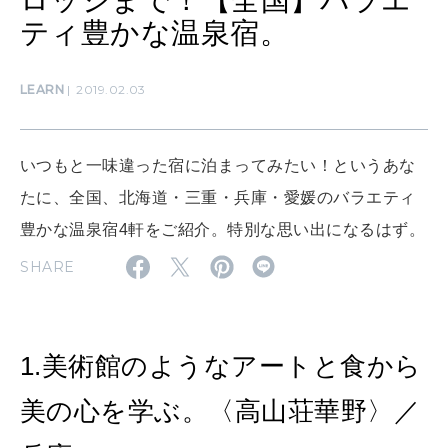
ロッジまで！【全国】バラエ
わたしができること
ティ豊かな温泉宿。
LEARN
2019.02.03
CULTURE
自分を耕す
いつもと一味違った宿に泊まってみたい！というあな
たに、全国、北海道・三重・兵庫・愛媛のバラエティ
WORK&MONEY
いい人生って？
豊かな温泉宿4軒をご紹介。特別な思い出になるはず。
SHARE
MAGAZINE
特集
1.美術館のようなアートと食から
2026年9月号「北海道 おいしく遊ぶ、夏のご褒美旅。」
美の心を学ぶ。〈高山荘華野〉／
2026年8月号『お茶の時間です。』