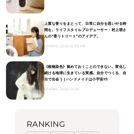
上質な香りをまとって、日常に自分を思いやる時
間を。ライフスタイルプロデューサー・村上萌さ
んの“香リトリート”のアイデア。
LEARN
2025.10.31
PR
《植物染色》留めておくことのできない、変化し
続ける地球に生きている実感。自分でつくる、自
分で出会う | ハンドメイドは小宇宙#5
LEARN
2024.01.30
RANKING