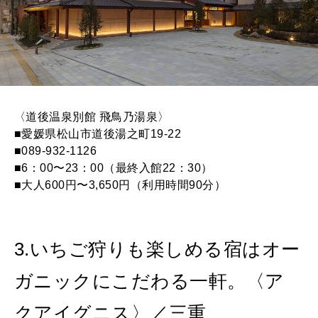
〈道後温泉別館 飛鳥乃湯泉〉
■愛媛県松山市道後湯之町19-22
■089-932-1126
■6：00〜23：00（最終入館22：30）
■大人600円〜3,650円（利用時間90分）
3.いちご狩りも楽しめる宿はオー
ガニックにこだわる一軒。〈ア
クアイグニス〉／三重