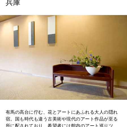
兵庫
MAGAZINE
MOOK
2026年7月号「鎌倉 ローカルが 教えてくれた 本当の歩き方。」
2026年6月号「大銀座 トレンドが生まれる 新しい一流店へ。」
FOLLOW US!
2026年5月号「“大好き”に出会いに。韓国」
2026年4月号「未来をつくる、学びの教科書。」
2026年3月号「スイーツ予想図 2026」
2026年2月号「良運を掴む 新・開運術。」
2026年1月号「猫がいれば、幸せ」
2025年12月号「お酒の新常識。」
有馬の高台に佇む、花とアートにあふれる大人の隠れ
宿。国も時代も違う古美術や現代のアート作品が至る
所に配されており、希望者には館内のアート巡りツ