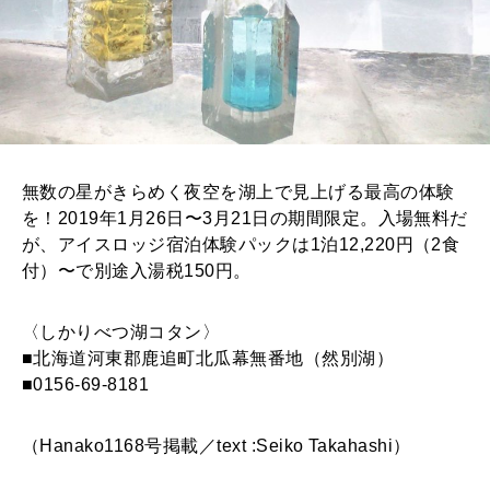
無数の星がきらめく夜空を湖上で見上げる最高の体験
を！2019年1月26日〜3月21日の期間限定。入場無料だ
が、アイスロッジ宿泊体験パックは1泊12,220円（2食
付）〜で別途入湯税150円。
〈しかりべつ湖コタン〉
■北海道河東郡鹿追町北瓜幕無番地（然別湖）
■0156-69-8181
（Hanako1168号掲載／text :Seiko Takahashi）