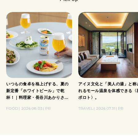
いつもの食卓を格上げする、夏の
アイヌ文化と「美人の湯」と称
新定番「ホワイトビール」で乾
れるモール温泉を体感できる〈
杯！｜料理家・長谷川あかりさん
ポロト〉。
の気取らないおもてなし。
FOOD
2026.08.03
PR
TRAVEL
2026.07.31
PR