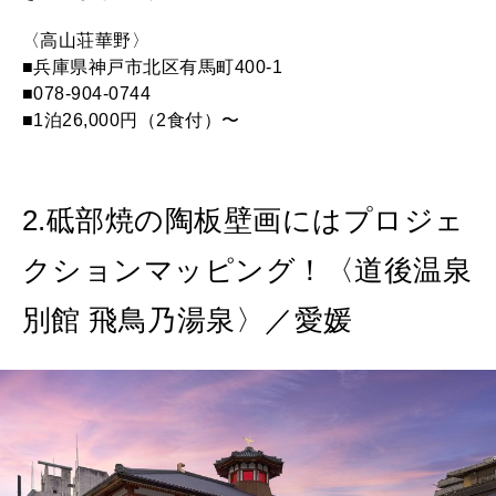
〈高山荘華野〉
■兵庫県神戸市北区有馬町400-1
■078-904-0744
■1泊26,000円（2食付）〜
2.砥部焼の陶板壁画にはプロジェ
クションマッピング！〈道後温泉
別館 飛鳥乃湯泉〉／愛媛