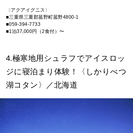
〈アクアイグニス〉
■三重県三重郡菰野町菰野4800-1
■059-394-7733
■1泊37,000円（2食付）〜
4.極寒地用シュラフでアイスロッ
ジに寝泊まり体験！〈しかりべつ
湖コタン〉／北海道