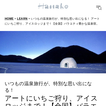
FORTUNE
明日のわたし
HOME
>
LEARN
> いつもの温泉旅行が、特別な思い出になる！ アート
にいちご狩り、アイスロッジまで！【全国】バラエティ豊かな温泉宿。
[12星座別] Weekly Holoscope
HEALTH
[12星座別] Monthly Love Holoscope
自分にやさしく
女神まり愛のタロットメッセージ
LEARN
算命学がわかる今月のあなた
知る、考える
MAMA
いつもの温泉旅行が、特別な思い出にな
ママもいろいろ
る！
アートにいちご狩り、アイス
SUSTAINABLE