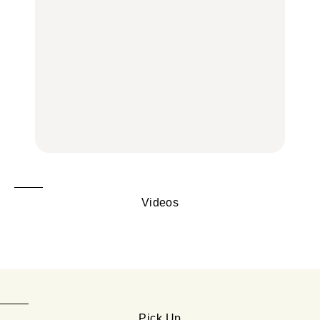
選｜ラーメン、餃子、そ
100%」～第141回～
旅。』
ばほか
LEARN
FOOD
【2026年最新】横浜の絶
【2026年最新】横浜の絶
No.1259『北海道 おいし
品ランチ29選｜横浜駅周
品ランチ29選｜横浜駅周
く遊ぶ、夏のご褒美
辺、みなとみらい、横浜
辺、みなとみらい、横浜
旅。』
中華街、和食、洋食ほか
中華街、和食、洋食ほか
FOOD
FOOD
Videos
Pick Up