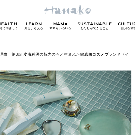
HEALTH
LEARN
MAMA
SUSTAINABLE
CULTU
分にやさしく
知る、考える
ママもいろいろ
わたしができること
自分を耕
POPULAR TAGS
生まれた理由」第3回 皮膚科医の協力のもと生まれた敏感肌コスメブランド〈イ
#カフェ
#朝ごはん
#開運
#東京駅
#銀座
#
り
FOLLOW US!