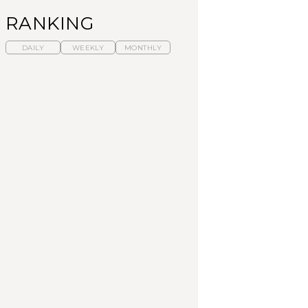
RANKING
DAILY
WEEKLY
MONTHLY
【福島】わざわざ食べ
暑いから食べたくな
「来たぞ、トイトレ」|
に行きたいご当地グル
る。わざわざ行きたい
弘中綾香の「純度
メ23選｜ラーメン、餃
ラーメン13選｜プロが
100%」～第141回～
子、そばほか
選ぶベスト3、大井町の
人気店、ご当地ラーメ
FOOD
LEARN
FOOD
ン
【東京近郊】日帰りひ
【東京近郊】日帰りひ
【あんこ】一度は食べ
とり旅スポット5選｜館
とり旅スポット5選｜館
たい名店13選｜どら焼
山、前橋、日光など
山、前橋、日光など
き・おはぎほか
TRAVEL
TRAVEL
FOOD
【福島】わざわざ食べ
「来たぞ、トイトレ」|
「来たぞ、トイトレ」|
に行きたいご当地グル
弘中綾香の「純度
弘中綾香の「純度
メ23選｜ラーメン、餃
100%」～第141回～
100%」～第141回～
子、そばほか