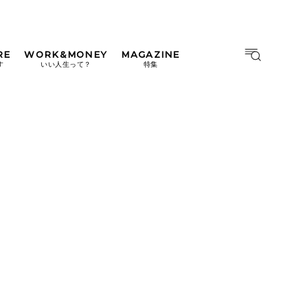
RE
WORK&MONEY
MAGAZINE
MAGAZINE
MOOK
す
いい人生って？
特集
2026年9月号「北海道 おいし
く遊ぶ、夏のご褒美旅。」
2026年8月号『お茶の時間で
す。』
日本橋
#中目黒
#吉祥寺
#横浜
2026年7月号「鎌倉 ローカル
が 教えてくれた 本当の歩き
方。」
2026年6月号「大銀座 トレン
ドが生まれる 新しい一流店
へ。」
2026年5月号「“大好き”に出
会いに。韓国」
2026年4月号「未来をつくる、