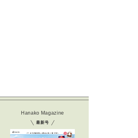
Hanako Magazine
最新号