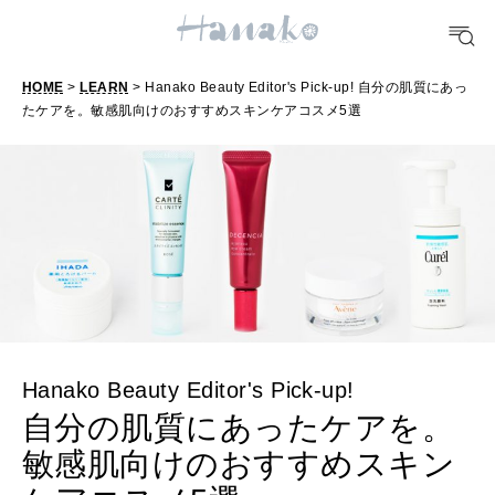
TRAVEL
どこ行く？
HOME
>
LEARN
> Hanako Beauty Editor's Pick-up! 自分の肌質にあっ
たケアを。敏感肌向けのおすすめスキンケアコスメ5選
FORTUNE
明日のわたし
[12星座別] Weekly Holoscope
HEALTH
[12星座別] Monthly Love Holoscope
自分にやさしく
女神まり愛のタロットメッセージ
LEARN
算命学がわかる今月のあなた
知る、考える
Hanako Beauty Editor's Pick-up!
自分の肌質にあったケアを。
敏感肌向けのおすすめスキン
MAMA
ママもいろいろ