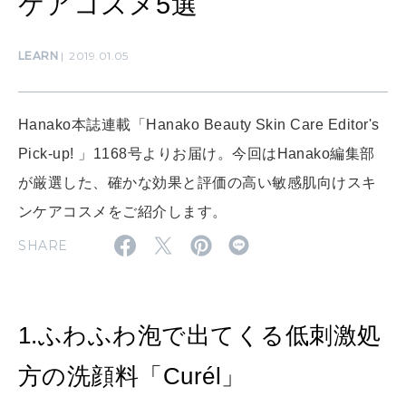
ケアコスメ5選
LEARN
2019.01.05
SUSTAINABLE
わたしができること
Hanako本誌連載「Hanako Beauty Skin Care Editor's
Pick-up! 」1168号よりお届け。今回はHanako編集部
CULTURE
自分を耕す
が厳選した、確かな効果と評価の高い敏感肌向けスキ
ンケアコスメをご紹介します。
SHARE
WORK&MONEY
いい人生って？
1.ふわふわ泡で出てくる低刺激処
MAGAZINE
特集
方の洗顔料「Curél」
2026年9月号「北海道 おいしく遊ぶ、夏のご褒美旅。」