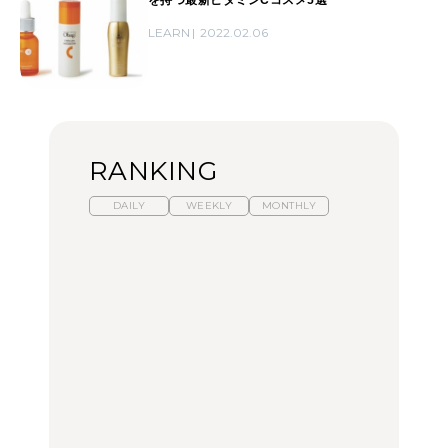
を持つ最新ビタミンCコスメ5選
LEARN
2022.02.06
RANKING
DAILY
WEEKLY
MONTHLY
暑いから食べたくなる。
【東京近郊】日帰りひと
「来たぞ、トイトレ」|
わざわざ行きたいラーメ
り旅スポット5選｜館
弘中綾香の「純度
ン13選｜プロが選ぶベス
山、前橋、日光など
100%」～第141回～
ト3、大井町の人気店、
ご当地ラーメン
TRAVEL
LEARN
FOOD
No.1259『北海道 おいし
No.1259『北海道 おいし
【あんこ】一度は食べた
く遊ぶ、夏のご褒美
く遊ぶ、夏のご褒美
い名店13選｜どら焼き・
旅。』
旅。』
おはぎほか