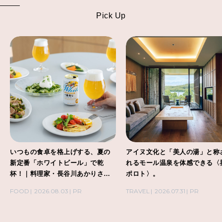
Pick Up
いつもの食卓を格上げする、夏の
アイヌ文化と「美人の湯」と称
新定番「ホワイトビール」で乾
れるモール温泉を体感できる〈
杯！｜料理家・長谷川あかりさん
ポロト〉。
の気取らないおもてなし。
FOOD
2026.08.03
PR
TRAVEL
2026.07.31
PR