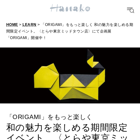
FOOD
おいしい
HOME
>
LEARN
> 「ORIGAMI」をもっと楽しく 和の魅力を楽しめる期
間限定イベント。〈とらや東京ミッドタウン店〉にて企画展
「ORIGAMI」開催中！
TRAVEL
どこ行く？
FORTUNE
明日のわたし
[12星座別] Weekly Holoscope
HEALTH
[12星座別] Monthly Love Holoscope
自分にやさしく
「ORIGAMI」をもっと楽しく
和の魅力を楽しめる期間限定
女神まり愛のタロットメッセージ
イベント。〈とらや東京ミッ
LEARN