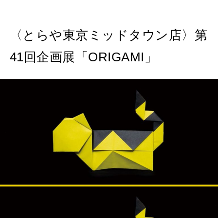
MAGAZINE
〈とらや東京ミッドタウン店〉第
特集
41回企画展「ORIGAMI」
2026年9月号「北海道 おいしく遊ぶ、夏のご褒美旅。」
2026年8月号『お茶の時間です。』
MAGAZINE
MOOK
2026年7月号「鎌倉 ローカルが 教えてくれた 本当の歩き方。」
2026年6月号「大銀座 トレンドが生まれる 新しい一流店へ。」
FOLLOW US!
2026年5月号「“大好き”に出会いに。韓国」
2026年4月号「未来をつくる、学びの教科書。」
2026年3月号「スイーツ予想図 2026」