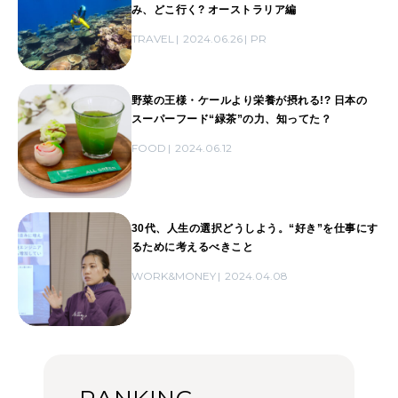
み、どこ行く? オーストラリア編
TRAVEL
2024.06.26
PR
野菜の王様・ケールより栄養が摂れる!? 日本の
スーパーフード“緑茶”の力、知ってた？
FOOD
2024.06.12
30代、人生の選択どうしよう。“好き”を仕事にす
るために考えるべきこと
WORK&MONEY
2024.04.08