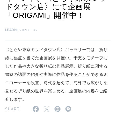
算命学がわかる今月のあなた
ドタウン店〉にて企画展
知る、考える
「ORIGAMI」開催中！
MAMA
LEARN
2019.01.03
ママもいろいろ
〈とらや東京ミッドタウン店〉ギャラリーでは、折り
SUSTAINABLE
わたしができること
紙に焦点を当てた企画展を開催中。干支をモチーフに
した作品や大きな折り紙の作品展示、折り紙に関する
書籍の誌面の紹介や実際に作品を作ることができるミ
CULTURE
自分を耕す
ニコーナーを設置。時代を超えて、海外でも広がりを
見せる折り紙の世界を楽しめる、企画展の内容をご紹
介します。
WORK&MONEY
いい人生って？
SHARE