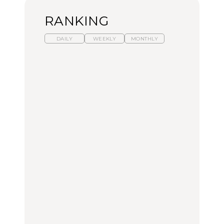
RANKING
DAILY
WEEKLY
MONTHLY
暑いから食べたくなる。
【東京近郊】日帰りひと
「来たぞ、トイトレ」|
わざわざ行きたいラーメ
り旅スポット5選｜館
弘中綾香の「純度
ン13選｜プロが選ぶベス
山、前橋、日光など
100%」～第141回～
ト3、大井町の人気店、
ご当地ラーメン
TRAVEL
LEARN
FOOD
No.1259『北海道 おいし
No.1259『北海道 おいし
【あんこ】一度は食べた
く遊ぶ、夏のご褒美
く遊ぶ、夏のご褒美
い名店13選｜どら焼き・
旅。』
旅。』
おはぎほか
FOOD
いつもの食卓を格上げす
【東京近郊】日帰りひと
「来たぞ、トイトレ」|
る、夏の新定番「ホワイ
り旅スポット5選｜館
弘中綾香の「純度
トビール」で乾杯！｜料
山、前橋、日光など
100%」～第141回～
理家・長谷川あかりさん
の気取らないおもてな