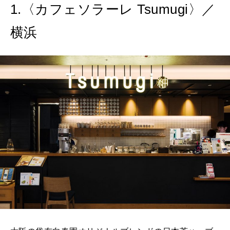
1.〈カフェソラーレ Tsumugi〉／
2026年6月号「大銀座 トレンドが生まれる 新しい一流店へ。」
横浜
FOLLOW US!
2026年5月号「“大好き”に出会いに。韓国」
2026年4月号「未来をつくる、学びの教科書。」
2026年3月号「スイーツ予想図 2026」
2026年2月号「良運を掴む 新・開運術。」
2026年1月号「猫がいれば、幸せ」
2025年12月号「お酒の新常識。」