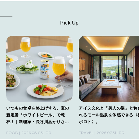
Pick Up
いつもの食卓を格上げする、夏の
アイヌ文化と「美人の湯」と称
新定番「ホワイトビール」で乾
れるモール温泉を体感できる〈
杯！｜料理家・長谷川あかりさん
ポロト〉。
の気取らないおもてなし。
FOOD
2026.08.03
PR
TRAVEL
2026.07.31
PR