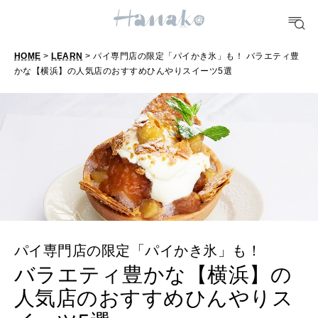
FORTUNE
明日のわたし
HOME
>
LEARN
> パイ専門店の限定「パイかき氷」も！ バラエティ豊
[12星座別] Weekly Holoscope
かな【横浜】の人気店のおすすめひんやりスイーツ5選
HEALTH
[12星座別] Monthly Love Holoscope
自分にやさしく
女神まり愛のタロットメッセージ
LEARN
算命学がわかる今月のあなた
知る、考える
MAMA
ママもいろいろ
パイ専門店の限定「パイかき氷」も！
バラエティ豊かな【横浜】の
人気店のおすすめひんやりス
SUSTAINABLE
わたしができること