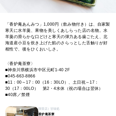
「香炉庵あんみつ」1,000円（飲み物付き）は、自家製
寒天に水羊羹、果物を美しくあしらった店の名物。水
羊羹の滑らかな口どけと寒天の弾力ある歯ごたえ、北
海道産小豆を炊き上げた餡のさらっとした舌触りが好
相性で、後をひくおいしさ。
〈香炉庵茶寮〉
■神奈川県横浜市中区元町1-40 2F
■045-663-8866
■11：00～17：00（16：30LO）、土日祝～17：
30（17：00LO） 第2・4水休（祝の場合は翌休）
■40席／禁煙
喫茶店
甘味処
香炉庵茶寮