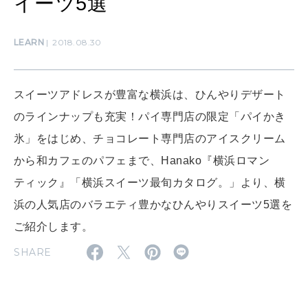
イーツ5選
LEARN
2018.08.30
CULTURE
自分を耕す
スイーツアドレスが豊富な横浜は、ひんやりデザート
のラインナップも充実！パイ専門店の限定「パイかき
WORK&MONEY
いい人生って？
氷」をはじめ、チョコレート専門店のアイスクリーム
から和カフェのパフェまで、Hanako『横浜ロマン
ティック』「横浜スイーツ最旬カタログ。」より、横
MAGAZINE
特集
浜の人気店のバラエティ豊かなひんやりスイーツ5選を
ご紹介します。
2026年9月号「北海道 おいしく遊ぶ、夏のご褒美旅。」
SHARE
2026年8月号『お茶の時間です。』
MAGAZINE
MOOK
2026年7月号「鎌倉 ローカルが 教えてくれた 本当の歩き方。」