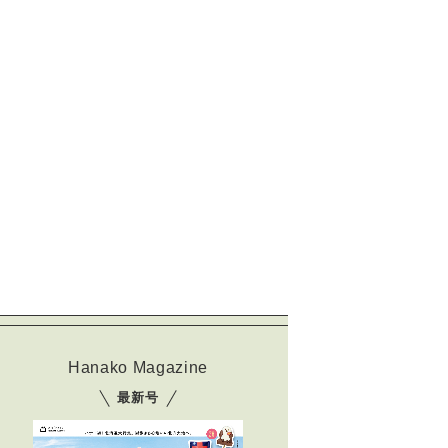
Hanako Magazine
最新号