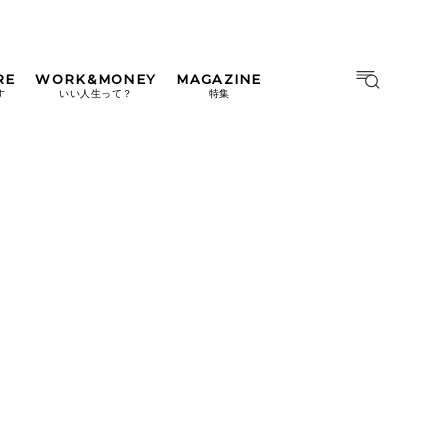
RE
WORK&MONEY
MAGAZINE
MAGAZINE
MOOK
す
いい人生って？
特集
2026年9月号「北海道 おいし
く遊ぶ、夏のご褒美旅。」
2026年8月号『お茶の時間で
す。』
日本橋
#中目黒
#吉祥寺
#横浜
2026年7月号「鎌倉 ローカル
が 教えてくれた 本当の歩き
方。」
2026年6月号「大銀座 トレン
ドが生まれる 新しい一流店
へ。」
2026年5月号「“大好き”に出
会いに。韓国」
2026年4月号「未来をつくる、