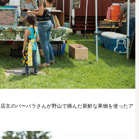
S〉。店主のバーバラさんが野山で摘んだ新鮮な果物を使ったア