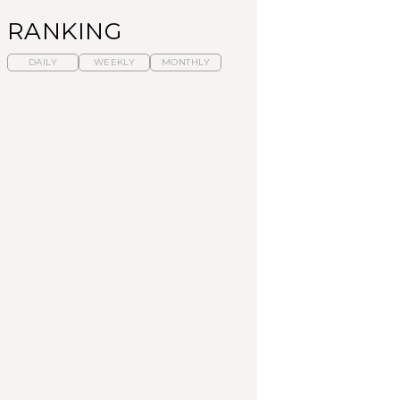
RANKING
DAILY
WEEKLY
MONTHLY
暑いから食べたくな
【東京近郊】日帰りひ
「来たぞ、トイトレ」|
る。わざわざ行きたい
とり旅スポット5選｜館
弘中綾香の「純度
ラーメン13選｜プロが
山、前橋、日光など
100%」～第141回～
選ぶベスト3、大井町の
人気店、ご当地ラーメ
TRAVEL
LEARN
FOOD
ン
No.1259『北海道 おい
No.1259『北海道 おい
【あんこ】一度は食べ
しく遊ぶ、夏のご褒美
しく遊ぶ、夏のご褒美
たい名店13選｜どら焼
旅。』
旅。』
き・おはぎほか
FOOD
いつもの食卓を格上げ
【東京近郊】日帰りひ
「来たぞ、トイトレ」|
する、夏の新定番「ホ
とり旅スポット5選｜館
弘中綾香の「純度
ワイトビール」で乾
山、前橋、日光など
100%」～第141回～
杯！｜料理家・長谷川
あかりさんの気取らな