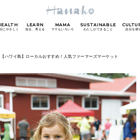
HEALTH
LEARN
MAMA
SUSTAINABLE
CULTU
分にやさしく
知る、考える
ママもいろいろ
わたしができること
自分を耕
POPULAR TAGS
 【ハワイ島】ローカルおすすめ！人気ファーマーズマーケット
#カフェ
#朝ごはん
#開運
#東京駅
#銀座
#
り
FOLLOW US!