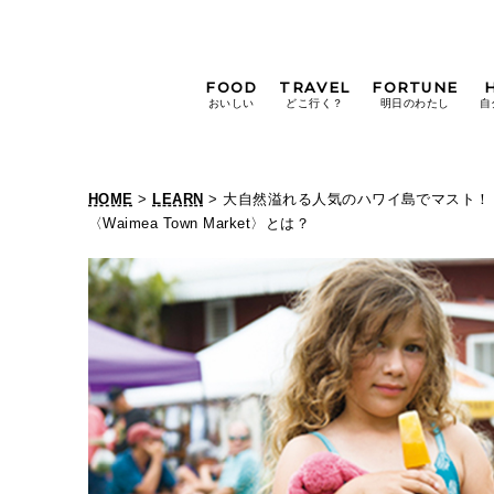
FOOD
TRAVEL
FORTUNE
おいしい
どこ行く？
明日のわたし
自
[12星座別] Weekly
Holoscope
HOME
>
LEARN
> 大自然溢れる人気のハワイ島でマスト！
[12星座別] Monthly
〈Waimea Town Market〉とは？
Holoscope
#手土産
#シュークリーム
#パン
女神まり愛の
タロットメッセージ
#京都
[算命学] 星読みハナコの月巡