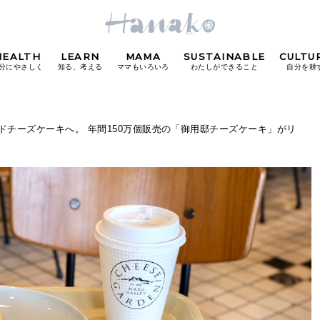
HEALTH
LEARN
MAMA
SUSTAINABLE
CULTU
分にやさしく
知る、考える
ママもいろいろ
わたしができること
自分を耕
POPULAR TAGS
ドチーズケーキへ。 年間150万個販売の「御用邸チーズケーキ」がリ
#カフェ
#朝ごはん
#開運
#東京駅
#銀座
#
り
FOLLOW US!