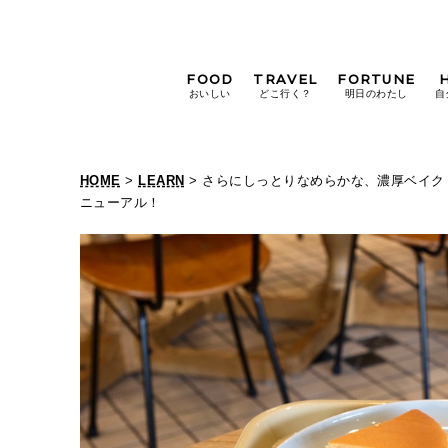
FOOD
TRAVEL
FORTUNE
おいしい
どこ行く？
明日のわたし
自
[12星座別] Weekly
Holoscope
HOME
>
LEARN
> さらにしっとりなめらかな、濃厚ベイク
[12星座別] Monthly
ニューアル！
Holoscope
#手土産
#シュークリーム
#パン
女神まり愛の
タロットメッセージ
#京都
[算命学] 星読みハナコの月巡