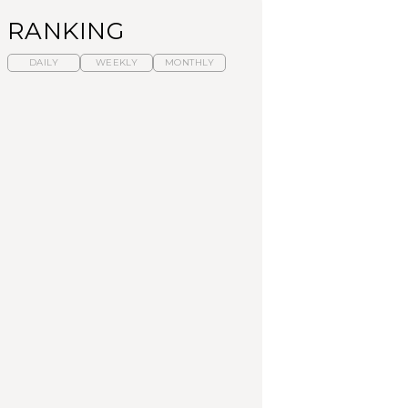
RANKING
DAILY
WEEKLY
MONTHLY
【福島】わざわざ食べ
暑いから食べたくな
「来たぞ、トイトレ」|
に行きたいご当地グル
る。わざわざ行きたい
弘中綾香の「純度
メ23選｜ラーメン、餃
ラーメン13選｜プロが
100%」～第141回～
子、そばほか
選ぶベスト3、大井町の
人気店、ご当地ラーメ
FOOD
LEARN
FOOD
ン
【東京近郊】日帰りひ
【東京近郊】日帰りひ
【あんこ】一度は食べ
とり旅スポット5選｜館
とり旅スポット5選｜館
たい名店13選｜どら焼
山、前橋、日光など
山、前橋、日光など
き・おはぎほか
TRAVEL
TRAVEL
FOOD
【福島】わざわざ食べ
「来たぞ、トイトレ」|
「来たぞ、トイトレ」|
に行きたいご当地グル
弘中綾香の「純度
弘中綾香の「純度
メ23選｜ラーメン、餃
100%」～第141回～
100%」～第141回～
子、そばほか