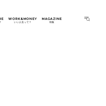
RE
WORK&MONEY
MAGAZINE
MAGAZINE
MOOK
す
いい人生って？
特集
2026年9月号「北海道 おいし
く遊ぶ、夏のご褒美旅。」
2026年8月号『お茶の時間で
す。』
日本橋
#中目黒
#吉祥寺
#横浜
2026年7月号「鎌倉 ローカル
が 教えてくれた 本当の歩き
方。」
2026年6月号「大銀座 トレン
ドが生まれる 新しい一流店
へ。」
2026年5月号「“大好き”に出
会いに。韓国」
2026年4月号「未来をつくる、