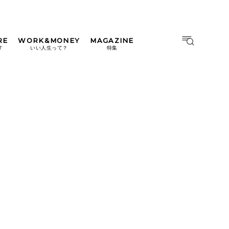
RE
WORK&MONEY
MAGAZINE
MAGAZINE
MOOK
す
いい人生って？
特集
2026年9月号「北海道 おいし
く遊ぶ、夏のご褒美旅。」
2026年8月号『お茶の時間で
す。』
日本橋
#中目黒
#吉祥寺
#横浜
2026年7月号「鎌倉 ローカル
が 教えてくれた 本当の歩き
方。」
2026年6月号「大銀座 トレン
ドが生まれる 新しい一流店
へ。」
2026年5月号「“大好き”に出
会いに。韓国」
2026年4月号「未来をつくる、