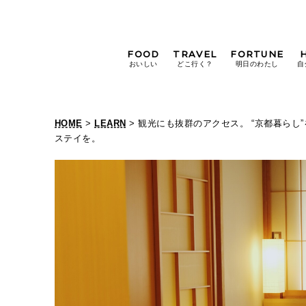
FOOD
TRAVEL
FORTUNE
おいしい
どこ行く？
明日のわたし
自
[12星座別] Weekly
Holoscope
HOME
>
LEARN
> 観光にも抜群のアクセス。 “京都暮らし
[12星座別] Monthly
ステイを。
Holoscope
#手土産
#シュークリーム
#パン
女神まり愛の
タロットメッセージ
#京都
[算命学] 星読みハナコの月巡