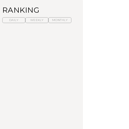
RANKING
DAILY
WEEKLY
MONTHLY
暑いから食べたくな
【東京近郊】日帰りひ
「来たぞ、トイトレ」|
る。わざわざ行きたい
とり旅スポット5選｜館
弘中綾香の「純度
ラーメン13選｜プロが
山、前橋、日光など
100%」～第141回～
選ぶベスト3、大井町の
人気店、ご当地ラーメ
TRAVEL
LEARN
FOOD
ン
【福島】わざわざ食べ
【東京近郊】日帰りひ
【あんこ】一度は食べ
に行きたいご当地グル
とり旅スポット5選｜館
たい名店13選｜どら焼
メ23選｜ラーメン、餃
山、前橋、日光など
き・おはぎほか
子、そばほか
FOOD
TRAVEL
FOOD
中目黒からひと駅の穴
No.1259『北海道 おい
「来たぞ、トイトレ」|
場。祐天寺の魅力10選
しく遊ぶ、夏のご褒美
弘中綾香の「純度
｜グルメ、ショッピン
旅。』
100%」～第141回～
グ、古着ほか