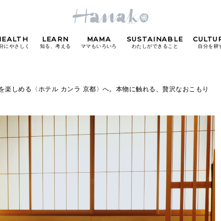
HEALTH
LEARN
MAMA
SUSTAINABLE
CULTU
分にやさしく
知る、考える
ママもいろいろ
わたしができること
自分を耕
POPULAR TAGS
”を楽しめる〈ホテル カンラ 京都〉へ。本物に触れる、贅沢なおこもり
#カフェ
#朝ごはん
#開運
#東京駅
#銀座
#
り
FOLLOW US!