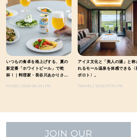
いつもの食卓を格上げする、夏の
アイヌ文化と「美人の湯」と称
新定番「ホワイトビール」で乾
れるモール温泉を体感できる〈
杯！｜料理家・長谷川あかりさん
ポロト〉。
の気取らないおもてなし。
FOOD
2026.08.03
PR
TRAVEL
2026.07.31
PR
JOIN OUR