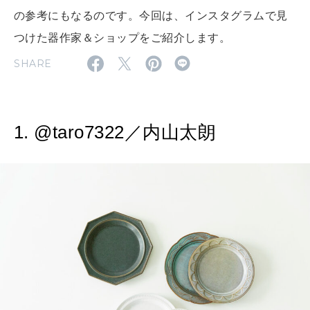
MAGAZINE
の参考にもなるのです。今回は、インスタグラムで見
特集
つけた器作家＆ショップをご紹介します。
2026年9月号「北海道 おいしく遊ぶ、夏のご褒美旅。」
SHARE
2026年8月号『お茶の時間です。』
MAGAZINE
MOOK
2026年7月号「鎌倉 ローカルが 教えてくれた 本当の歩き方。」
1. @taro7322／内山太朗
2026年6月号「大銀座 トレンドが生まれる 新しい一流店へ。」
FOLLOW US!
2026年5月号「“大好き”に出会いに。韓国」
2026年4月号「未来をつくる、学びの教科書。」
2026年3月号「スイーツ予想図 2026」
2026年2月号「良運を掴む 新・開運術。」