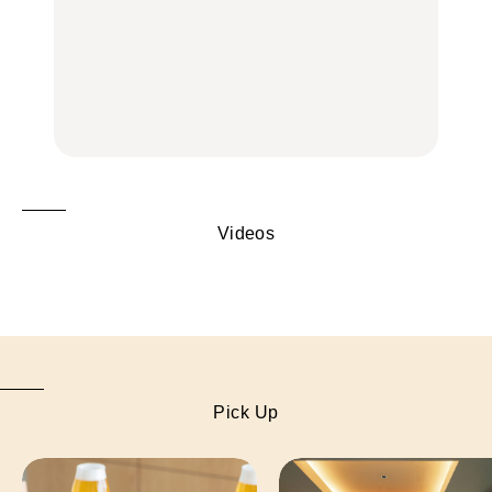
いつもの食卓を格上げす
【2026年最新】横浜の絶
行列に並んででも食べる
る、夏の新定番「ホワイ
品ランチ29選｜横浜駅周
べし！喜多方ラーメンの
トビール」で乾杯！｜料
辺、みなとみらい、横浜
名店3選
理家・長谷川あかりさん
中華街、和食、洋食ほか
の気取らないおもてな
FOOD
FOOD | PR
FOOD
し。
Videos
Pick Up