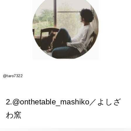
@taro7322
2.@onthetable_mashiko／よしざ
わ窯