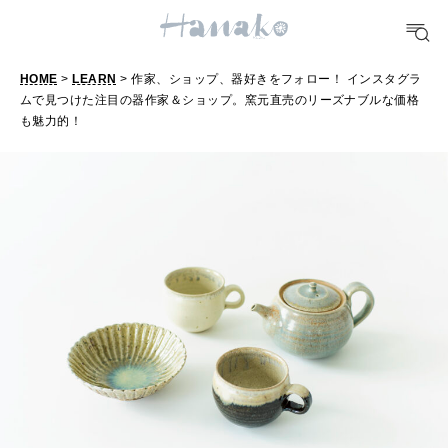
FOOD
おいしい
HOME
>
LEARN
> 作家、ショップ、器好きをフォロー！ インスタグラ
ムで見つけた注目の器作家＆ショップ。窯元直売のリーズナブルな価格
TRAVEL
も魅力的！
どこ行く？
FORTUNE
明日のわたし
[12星座別] Weekly Holoscope
HEALTH
[12星座別] Monthly Love Holoscope
自分にやさしく
女神まり愛のタロットメッセージ
LEARN
算命学がわかる今月のあなた
知る、考える