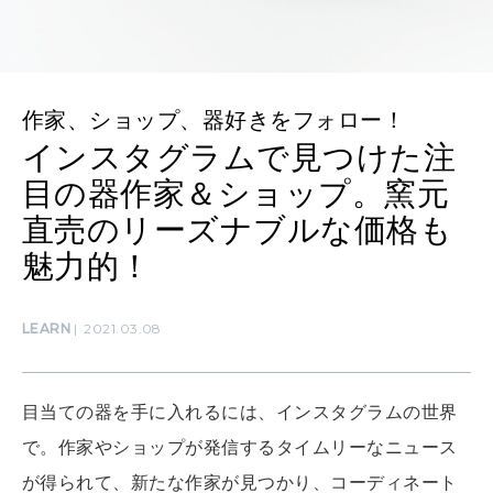
MAMA
ママもいろいろ
作家、ショップ、器好きをフォロー！
インスタグラムで見つけた注
SUSTAINABLE
目の器作家＆ショップ。窯元
わたしができること
直売のリーズナブルな価格も
魅力的！
CULTURE
自分を耕す
LEARN
2021.03.08
WORK&MONEY
目当ての器を手に入れるには、インスタグラムの世界
いい人生って？
で。作家やショップが発信するタイムリーなニュース
が得られて、新たな作家が見つかり、コーディネート