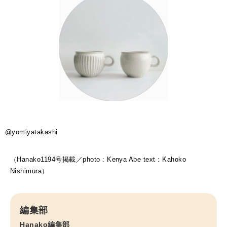
@yomiyatakashi
（Hanako1194号掲載／photo : Kenya Abe text : Kahoko
Nishimura）
編集部
Hanako編集部