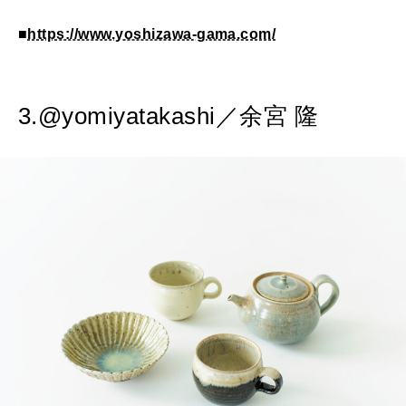
■
https://www.yoshizawa-gama.com/
3.@yomiyatakashi／余宮 隆