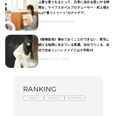
上質な香りをまとって、日常に自分を思いやる時
間を。ライフスタイルプロデューサー・村上萌さ
んの“香リトリート”のアイデア。
LEARN
2025.10.31
PR
《植物染色》留めておくことのできない、変化し
続ける地球に生きている実感。自分でつくる、自
分で出会う | ハンドメイドは小宇宙#5
LEARN
2024.01.30
RANKING
DAILY
WEEKLY
MONTHLY
【福島】わざわざ食べに
暑いから食べたくなる。