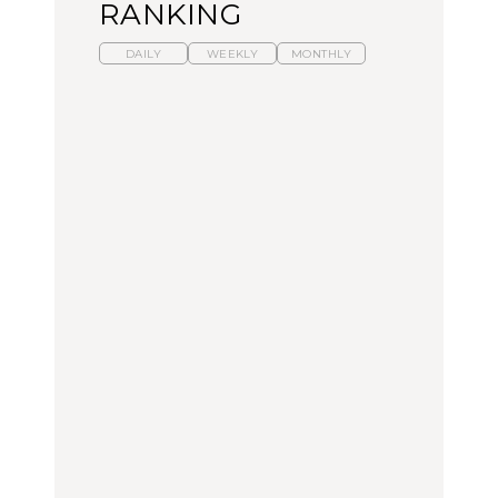
RANKING
DAILY
WEEKLY
MONTHLY
【福島】わざわざ食べに
暑いから食べたくなる。
「来たぞ、トイトレ」|
行きたいご当地グルメ23
わざわざ行きたいラーメ
弘中綾香の「純度
選｜ラーメン、餃子、そ
ン13選｜プロが選ぶベス
100%」～第141回～
ばほか
ト3、大井町の人気店、
ご当地ラーメン
FOOD
LEARN
FOOD
【東京近郊】日帰りひと
【東京近郊】日帰りひと
【あんこ】一度は食べた
り旅スポット5選｜館
り旅スポット5選｜館
い名店13選｜どら焼き・
山、前橋、日光など
山、前橋、日光など
おはぎほか
TRAVEL
TRAVEL
FOOD
【福島】わざわざ食べに
「来たぞ、トイトレ」|
「来たぞ、トイトレ」|
行きたいご当地グルメ23
弘中綾香の「純度
弘中綾香の「純度
選｜ラーメン、餃子、そ
100%」～第141回～
100%」～第141回～
ばほか
LEARN
FOOD
LEARN