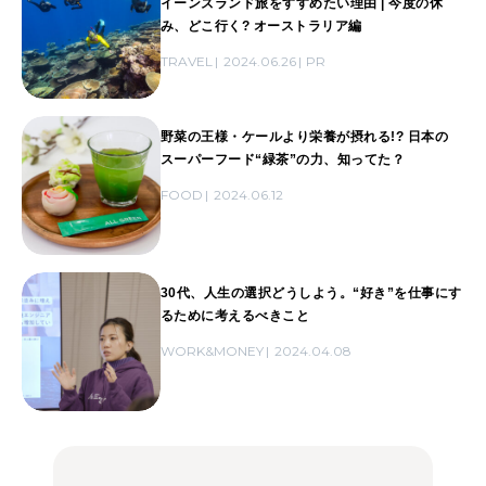
イーンズランド旅をすすめたい理由 | 今度の休
み、どこ行く? オーストラリア編
TRAVEL
2024.06.26
PR
野菜の王様・ケールより栄養が摂れる!? 日本の
スーパーフード“緑茶”の力、知ってた？
FOOD
2024.06.12
30代、人生の選択どうしよう。“好き”を仕事にす
るために考えるべきこと
WORK&MONEY
2024.04.08