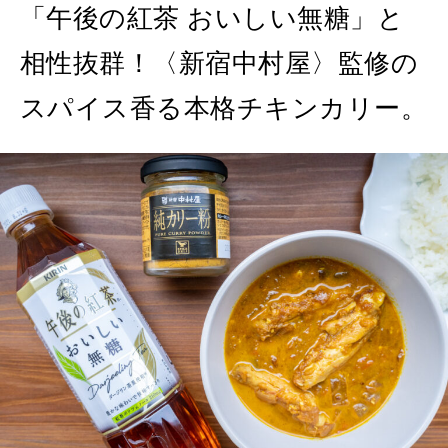
MAGAZINE
MOOK
2026年7月号「鎌倉 ローカルが 教えてくれた 本当の歩き方。」
「午後の紅茶 おいしい無糖」と
相性抜群！〈新宿中村屋〉監修の
2026年6月号「大銀座 トレンドが生まれる 新しい一流店へ。」
FOLLOW US!
スパイス香る本格チキンカリー。
2026年5月号「“大好き”に出会いに。韓国」
2026年4月号「未来をつくる、学びの教科書。」
2026年3月号「スイーツ予想図 2026」
2026年2月号「良運を掴む 新・開運術。」
2026年1月号「猫がいれば、幸せ」
2025年12月号「お酒の新常識。」