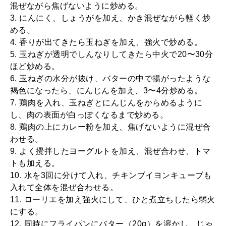
混ぜながら焦げないように炒める。
3. にんにく、しょうがを加え、かき混ぜながら軽く炒
める。
4. 香りが出てきたら玉ねぎを加え、強火で炒める。
5. 玉ねぎが透明でしんなりしてきたら中火で20〜30分
ほど炒める。
6. 玉ねぎの水分が抜け、バターの中で揚がったような
褐色になったら、にんじんを加え、3〜4分炒める。
7. 鶏肉を入れ、玉ねぎとにんじんをからめるように
し、肉の表面が白っぽくなるまで炒める。
8. 鶏肉の上にカレー粉を加え、焦げないように混ぜ合
わせる。
9. よく攪拌したヨーグルトを加え、混ぜ合わせ、トマ
トも加える。
10. 水を3回に分けて入れ、チキンブイヨンキューブも
入れて全体を混ぜ合わせる。
11. ローリエを加え強火にして、ひと煮立ちしたら弱火
にする。
12. 同時にフライパンにバター（20g）を溶かし、じゃ