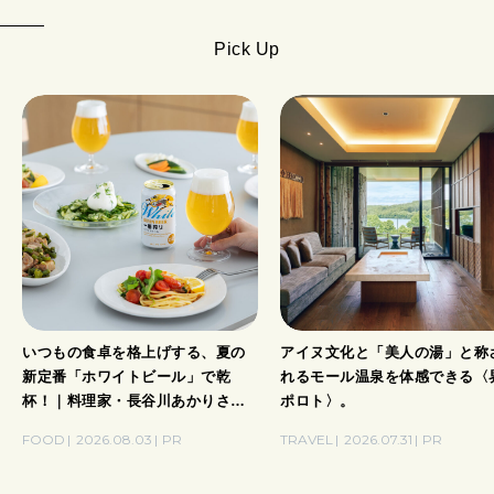
Pick Up
いつもの食卓を格上げする、夏の
アイヌ文化と「美人の湯」と称
新定番「ホワイトビール」で乾
れるモール温泉を体感できる〈
杯！｜料理家・長谷川あかりさん
ポロト〉。
の気取らないおもてなし。
FOOD
2026.08.03
PR
TRAVEL
2026.07.31
PR