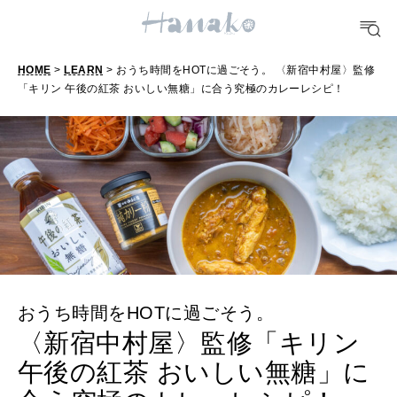
FORTUNE
明日のわたし
HOME
>
LEARN
> おうち時間をHOTに過ごそう。 〈新宿中村屋〉監修
「キリン 午後の紅茶 おいしい無糖」に合う究極のカレーレシピ！
[12星座別] Weekly Holoscope
HEALTH
[12星座別] Monthly Love Holoscope
自分にやさしく
女神まり愛のタロットメッセージ
LEARN
算命学がわかる今月のあなた
知る、考える
MAMA
おうち時間をHOTに過ごそう。
ママもいろいろ
〈新宿中村屋〉監修「キリン
午後の紅茶 おいしい無糖」に
SUSTAINABLE