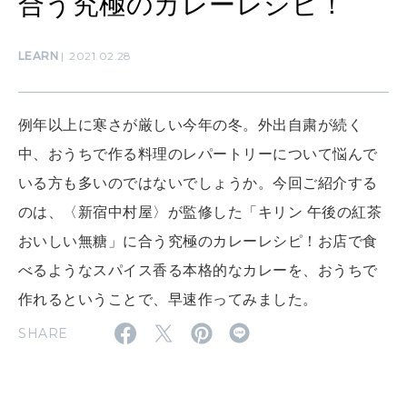
合う究極のカレーレシピ！
わたしができること
LEARN
2021.02.28
CULTURE
自分を耕す
例年以上に寒さが厳しい今年の冬。外出自粛が続く
中、おうちで作る料理のレパートリーについて悩んで
WORK&MONEY
いる方も多いのではないでしょうか。今回ご紹介する
いい人生って？
のは、〈新宿中村屋〉が監修した「キリン 午後の紅茶
おいしい無糖」に合う究極のカレーレシピ！お店で食
MAGAZINE
べるようなスパイス香る本格的なカレーを、おうちで
特集
作れるということで、早速作ってみました。
2026年9月号「北海道 おいしく遊ぶ、夏のご褒美旅。」
SHARE
2026年8月号『お茶の時間です。』