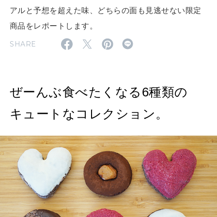
アルと予想を超えた味、どちらの面も見逃せない限定
MAGAZINE
MOOK
2026年7月号「鎌倉 ローカルが 教えてくれた 本当の歩き方。」
商品をレポートします。
SHARE
2026年6月号「大銀座 トレンドが生まれる 新しい一流店へ。」
FOLLOW US!
2026年5月号「“大好き”に出会いに。韓国」
ぜーんぶ食べたくなる6種類の
2026年4月号「未来をつくる、学びの教科書。」
キュートなコレクション。
2026年3月号「スイーツ予想図 2026」
2026年2月号「良運を掴む 新・開運術。」
2026年1月号「猫がいれば、幸せ」
2025年12月号「お酒の新常識。」