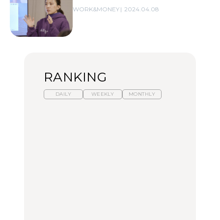
WORK&MONEY
2024.04.08
RANKING
DAILY
WEEKLY
MONTHLY
暑いから食べたくなる。
【東京近郊】日帰りひと
「来たぞ、トイトレ」|
わざわざ行きたいラーメ
り旅スポット5選｜館
弘中綾香の「純度
ン13選｜プロが選ぶベス
山、前橋、日光など
100%」～第141回～
ト3、大井町の人気店、
ご当地ラーメン
TRAVEL
LEARN
FOOD
No.1259『北海道 おいし
No.1259『北海道 おいし
【あんこ】一度は食べた
く遊ぶ、夏のご褒美
く遊ぶ、夏のご褒美
い名店13選｜どら焼き・
旅。』
旅。』
おはぎほか