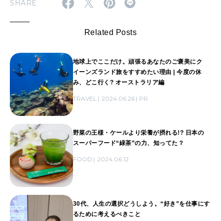
SHARE
Related Posts
地球上でここだけ。頑張るあなたのご褒美にク
イーンズランド旅をすすめたい理由 | 今度の休
み、どこ行く? オーストラリア編
TRAVEL
2024.06.26
PR
野菜の王様・ケールより栄養が摂れる!? 日本の
スーパーフード“緑茶”の力、知ってた？
FOOD
2024.06.12
30代、人生の選択どうしよう。“好き”を仕事にす
るために考えるべきこと