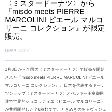
〈ミスタードーナツ〉から
SUSTAINABLE
『misdo meets PIERRE
わたしができること
MARCOLINI ピエール マルコ
リーニ コレクション』が限定
CULTURE
販売。
自分を耕す
LEARN
2021.01.11
WORK&MONEY
いい人生って？
1月8日から全国の〈ミスタードーナツ〉で販売が開始
された『misdo meets PIERRE MARCOLINI ピエール
MAGAZINE
マルコリーニ コレクション』。日本を代表するドーナ
特集
ツショップ〈ミスタードーナツ〉とベルギー王室御用
2026年9月号「北海道 おいしく遊ぶ、夏のご褒美旅。」
達で世界的ショコラティエ〈ピエール マルコリーニ〉
が共同開発した全6種類です。ときめきのあるヴィジュ
2026年8月号『お茶の時間です。』