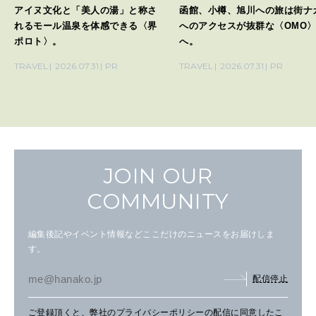
アイヌ文化と「美人の湯」と称さ
函館、小樽、旭川への旅は街ナ
れるモール温泉を体感できる〈界
へのアクセスが抜群な〈OMO
ポロト〉。
へ。
TRAVEL
2026.07.31
PR
TRAVEL
2026.07.31
PR
JOIN OUR
COMMUNITY
編集後記やイベント情報などここだけのニュースをお届けしま
す。
配信停止
ご登録頂くと、弊社の
プライバシーポリシー
の配信に同意したこ