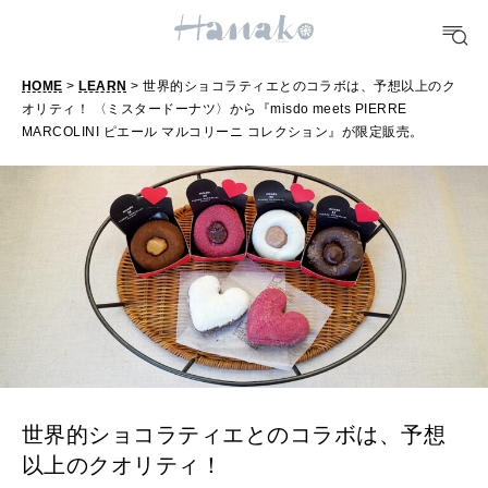
FORTUNE
HOME
>
LEARN
> 世界的ショコラティエとのコラボは、予想以上のク
オリティ！ 〈ミスタードーナツ〉から『misdo meets PIERRE
明日のわたし
MARCOLINI ピエール マルコリーニ コレクション』が限定販売。
[12星座別] Weekly Holoscope
HEALTH
[12星座別] Monthly Love Holoscope
自分にやさしく
女神まり愛のタロットメッセージ
LEARN
算命学がわかる今月のあなた
知る、考える
MAMA
世界的ショコラティエとのコラボは、予想
ママもいろいろ
以上のクオリティ！