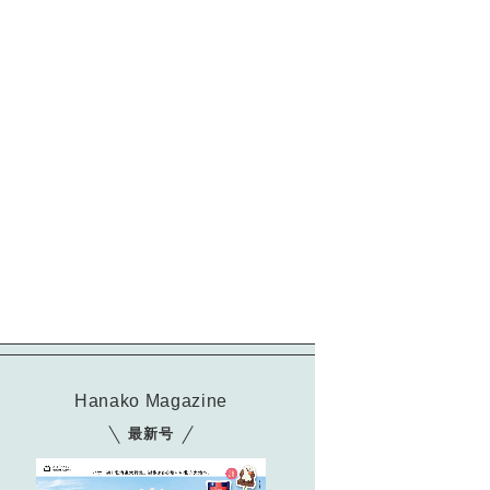
Hanako Magazine
最新号