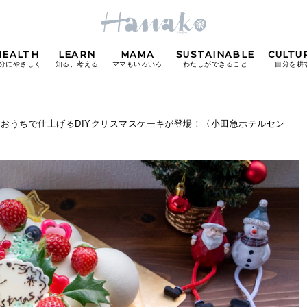
HEALTH
LEARN
MAMA
SUSTAINABLE
CULTU
分にやさしく
知る、考える
ママもいろいろ
わたしができること
自分を耕
POPULAR TAGS
 おうちで仕上げるDIYクリスマスケーキが登場！〈小田急ホテルセン
#カフェ
#朝ごはん
#開運
#東京駅
#銀座
#
り
FOLLOW US!