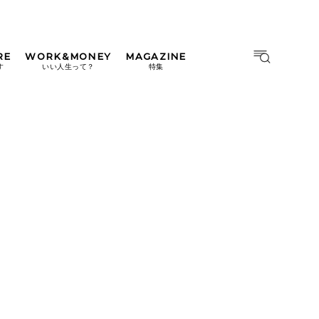
RE
WORK&MONEY
MAGAZINE
MAGAZINE
MOOK
す
いい人生って？
特集
2026年9月号「北海道 おいし
く遊ぶ、夏のご褒美旅。」
2026年8月号『お茶の時間で
す。』
日本橋
#中目黒
#吉祥寺
#横浜
2026年7月号「鎌倉 ローカル
が 教えてくれた 本当の歩き
方。」
2026年6月号「大銀座 トレン
ドが生まれる 新しい一流店
へ。」
2026年5月号「“大好き”に出
会いに。韓国」
2026年4月号「未来をつくる、