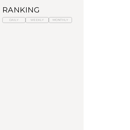
RANKING
DAILY
WEEKLY
MONTHLY
暑いから食べたくな
【東京近郊】日帰りひ
「来たぞ、トイトレ」|
る。わざわざ行きたい
とり旅スポット5選｜館
弘中綾香の「純度
ラーメン13選｜プロが
山、前橋、日光など
100%」～第141回～
選ぶベスト3、大井町の
人気店、ご当地ラーメ
TRAVEL
LEARN
FOOD
ン
【福島】わざわざ食べ
【東京近郊】日帰りひ
【あんこ】一度は食べ
に行きたいご当地グル
とり旅スポット5選｜館
たい名店13選｜どら焼
メ23選｜ラーメン、餃
山、前橋、日光など
き・おはぎほか
子、そばほか
FOOD
TRAVEL
FOOD
中目黒からひと駅の穴
No.1259『北海道 おい
「来たぞ、トイトレ」|
場。祐天寺の魅力10選
しく遊ぶ、夏のご褒美
弘中綾香の「純度
｜グルメ、ショッピン
旅。』
100%」～第141回～
グ、古着ほか