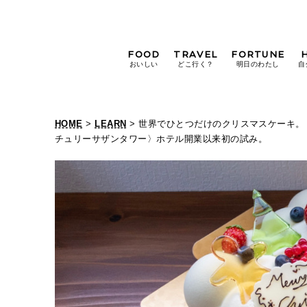
FOOD
TRAVEL
FORTUNE
おいしい
どこ行く？
明日のわたし
自
[12星座別] Weekly
Holoscope
HOME
>
LEARN
> 世界でひとつだけのクリスマスケーキ。
[12星座別] Monthly
チュリーサザンタワー〉ホテル開業以来初の試み。
Holoscope
#手土産
#シュークリーム
#パン
女神まり愛の
タロットメッセージ
#京都
[算命学] 星読みハナコの月巡