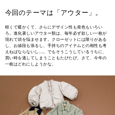
2026年2月号「良運を掴む 新・開運術。」
今回のテーマは「アウター」。
2026年1月号「猫がいれば、幸せ」
2025年12月号「お酒の新常識。」
軽くて暖かくて、さらにデザイン性も発色もいろい
ろ。進化著しいアウター類は、毎年必ず欲しい一枚が
現れて頭を悩ませます。クローゼットには限りがある
し、お値段も張るし、手持ちのアイテムとの相性も考
えねばならないし…。でもそうこうしているうちに、
買い時を逃してしまうこともたびたび。さて、今年の
一枚はどれにしようかな。