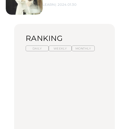
LEARN
2024.01.30
RANKING
DAILY
WEEKLY
MONTHLY
暑いから食べたくなる。
【東京近郊】日帰りひと
「来たぞ、トイトレ」|
わざわざ行きたいラーメ
り旅スポット5選｜館
弘中綾香の「純度
ン13選｜プロが選ぶベス
山、前橋、日光など
100%」～第141回～
ト3、大井町の人気店、
ご当地ラーメン
TRAVEL
LEARN
FOOD
No.1259『北海道 おいし
No.1259『北海道 おいし
【あんこ】一度は食べた
く遊ぶ、夏のご褒美
く遊ぶ、夏のご褒美
い名店13選｜どら焼き・
旅。』
旅。』
おはぎほか
FOOD