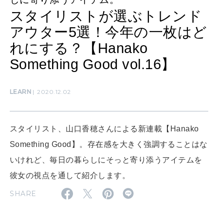
スタイリストが選ぶトレンド
MAGAZINE
アウター5選！今年の一枚はど
特集
れにする？【Hanako
2026年9月号「北海道 おいしく遊ぶ、夏のご褒美旅。」
Something Good vol.16】
2026年8月号『お茶の時間です。』
LEARN
2020.12.02
MAGAZINE
MOOK
2026年7月号「鎌倉 ローカルが 教えてくれた 本当の歩き方。」
2026年6月号「大銀座 トレンドが生まれる 新しい一流店へ。」
スタイリスト、山口香穂さんによる新連載【Hanako
FOLLOW US!
Something Good】。存在感を大きく強調することはな
2026年5月号「“大好き”に出会いに。韓国」
いけれど、毎日の暮らしにそっと寄り添うアイテムを
2026年4月号「未来をつくる、学びの教科書。」
彼女の視点を通して紹介します。
SHARE
2026年3月号「スイーツ予想図 2026」