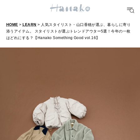
FOOD
おいしい
HOME
>
LEARN
> 人気スタイリスト・山口香穂が選ぶ、暮らしに寄り
添うアイテム。 スタイリストが選ぶトレンドアウター5選！今年の一枚
はどれにする？【Hanako Something Good vol.16】
TRAVEL
どこ行く？
FORTUNE
明日のわたし
[12星座別] Weekly Holoscope
HEALTH
[12星座別] Monthly Love Holoscope
自分にやさしく
女神まり愛のタロットメッセージ
LEARN