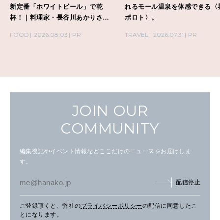
新定番「ホワイトビール」で乾
れるモール温泉を体感できる〈
杯！｜料理家・長谷川あかりさん
ポロト〉。
の気取らないおもてなし。
FOOD
2026.08.03
PR
TRAVEL
2026.07.31
PR
JOIN OUR
COMMUNITY
編集後記やイベント情報などここだけのニュースをお届けしま
す。
配信停止
ご登録頂くと、弊社の
プライバシーポリシー
の配信に同意したこ
とになります。