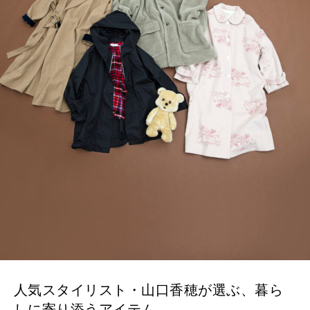
算命学がわかる今月のあなた
知る、考える
MAMA
ママもいろいろ
SUSTAINABLE
わたしができること
CULTURE
自分を耕す
WORK&MONEY
いい人生って？
人気スタイリスト・山口香穂が選ぶ、暮ら
しに寄り添うアイテム。