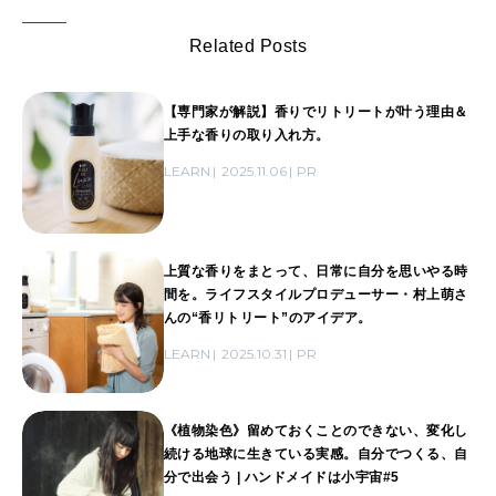
Related Posts
【専門家が解説】香りでリトリートが叶う理由＆
上手な香りの取り入れ方。
LEARN
2025.11.06
PR
上質な香りをまとって、日常に自分を思いやる時
間を。ライフスタイルプロデューサー・村上萌さ
んの“香リトリート”のアイデア。
LEARN
2025.10.31
PR
《植物染色》留めておくことのできない、変化し
続ける地球に生きている実感。自分でつくる、自
分で出会う | ハンドメイドは小宇宙#5