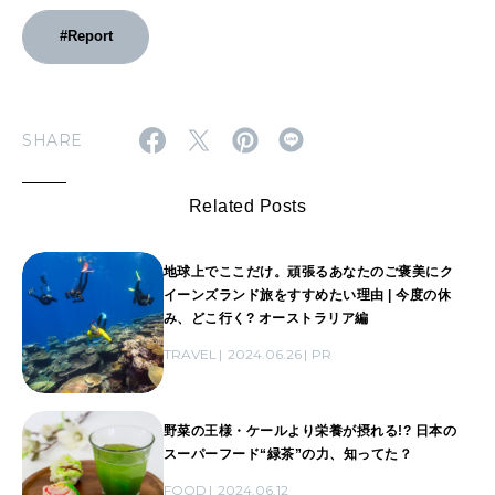
#Report
SHARE
Related Posts
地球上でここだけ。頑張るあなたのご褒美にク
イーンズランド旅をすすめたい理由 | 今度の休
み、どこ行く? オーストラリア編
TRAVEL
2024.06.26
PR
野菜の王様・ケールより栄養が摂れる!? 日本の
スーパーフード“緑茶”の力、知ってた？
FOOD
2024.06.12