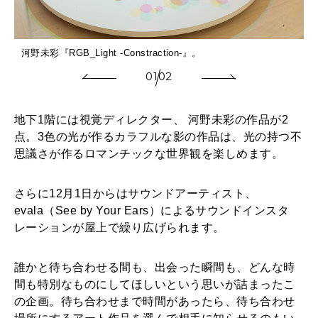
河
河野未彩『RGB_Light -Constraction-』。
01
02
地下1階には視覚ディレクター、 河野未彩の作品が2
点。3色の光が作るカラフルな影の作品は、光の持つ不
思議さが作るロマンチックな世界観を楽しめます。
さらに12月1日からはサウンドアーティスト、
evala（See by Your Ears）によるサウンドインスタ
レーションが屋上で繰り広げられます。
誰かと待ち合わせる間も、出会った瞬間も、どんな時
間も特別なものにしてほしいという思いが詰まったこ
の企画。待ち合わせまで時間があったら、待ち合わせ