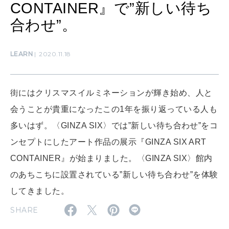
CONTAINER』で”新しい待ち
MAMA
ママもいろいろ
合わせ”。
LEARN
2020.11.18
SUSTAINABLE
わたしができること
街にはクリスマスイルミネーションが輝き始め、人と
会うことが貴重になったこの1年を振り返っている人も
CULTURE
自分を耕す
多いはず。〈GINZA SIX〉では”新しい待ち合わせ”をコ
ンセプトにしたアート作品の展示『GINZA SIX ART
CONTAINER』が始まりました。〈GINZA SIX〉館内
WORK&MONEY
いい人生って？
のあちこちに設置されている”新しい待ち合わせ”を体験
してきました。
SHARE
MAGAZINE
特集