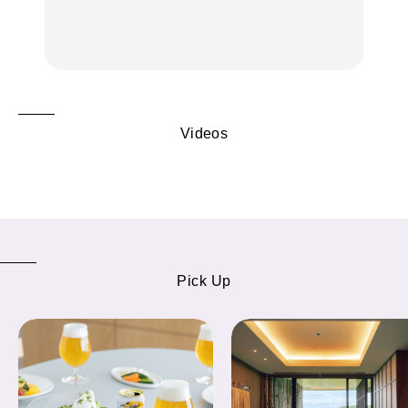
の気取らないおもてな
FOOD
FOOD | PR
FOOD
し。
Videos
Pick Up