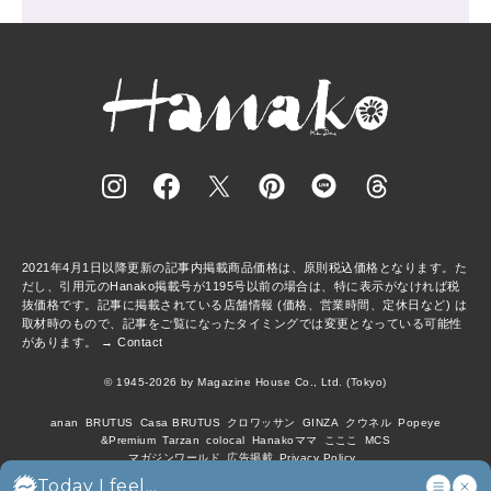
2021年4月1日以降更新の記事内掲載商品価格は、原則税込価格となります。た
だし、引用元のHanako掲載号が1195号以前の場合は、特に表示がなければ税
抜価格です。記事に掲載されている店舗情報 (価格、営業時間、定休日など) は
取材時のもので、記事をご覧になったタイミングでは変更となっている可能性
があります。 →
Contact
© 1945-2026 by Magazine House Co., Ltd. (Tokyo)
anan
BRUTUS
Casa BRUTUS
クロワッサン
GINZA
クウネル
Popeye
&Premium
Tarzan
colocal
Hanakoママ
こここ
MCS
マガジンワールド
広告掲載
Privacy Policy
Today I feel...