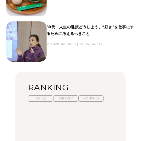
30代、人生の選択どうしよう。“好き”を仕事にす
るために考えるべきこと
WORK&MONEY
2024.04.08
RANKING
DAILY
WEEKLY
MONTHLY
暑いから食べたくなる。
【東京近郊】日帰りひと
「来たぞ、トイトレ」|
わざわざ行きたいラーメ
り旅スポット5選｜館
弘中綾香の「純度
ン13選｜プロが選ぶベス
山、前橋、日光など
100%」～第141回～
ト3、大井町の人気店、