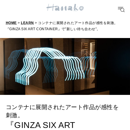
TRAVEL
HOME
>
LEARN
> コンテナに展開されたアート作品が感性を刺激。
どこ行く？
『GINZA SIX ART CONTAINER』で”新しい待ち合わせ”。
FORTUNE
明日のわたし
[12星座別] Weekly Holoscope
HEALTH
[12星座別] Monthly Love Holoscope
自分にやさしく
女神まり愛のタロットメッセージ
LEARN
コンテナに展開されたアート作品が感性を
算命学がわかる今月のあなた
知る、考える
刺激。
『GINZA SIX ART