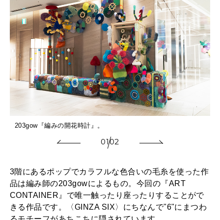
203gow『編みの開花時計』。
01
02
3階にあるポップでカラフルな色合いの毛糸を使った作
品は編み師の203gowによるもの。今回の『ART
CONTAINER』で唯一触ったり座ったりすることがで
きる作品です。〈GINZA SIX〉にちなんで"6"にまつわ
るモチーフがあちこちに隠されています。