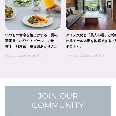
いつもの食卓を格上げする、夏の
アイヌ文化と「美人の湯」と称
新定番「ホワイトビール」で乾
れるモール温泉を体感できる〈
杯！｜料理家・長谷川あかりさん
ポロト〉。
の気取らないおもてなし。
FOOD
2026.08.03
PR
TRAVEL
2026.07.31
PR
JOIN OUR
COMMUNITY