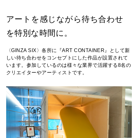
2026年9月号「北海道 おいしく遊ぶ、夏のご褒美旅。」
アートを感じながら待ち合わせ
2026年8月号『お茶の時間です。』
を特別な時間に。
MAGAZINE
MOOK
2026年7月号「鎌倉 ローカルが 教えてくれた 本当の歩き方。」
〈GINZA SIX〉各所に『ART CONTAINER』として新
2026年6月号「大銀座 トレンドが生まれる 新しい一流店へ。」
しい待ち合わせをコンセプトにした作品が設置されて
います。参加しているのは様々な業界で活躍する8名の
FOLLOW US!
2026年5月号「“大好き”に出会いに。韓国」
クリエイターやアーティストです。
2026年4月号「未来をつくる、学びの教科書。」
2026年3月号「スイーツ予想図 2026」
2026年2月号「良運を掴む 新・開運術。」
2026年1月号「猫がいれば、幸せ」