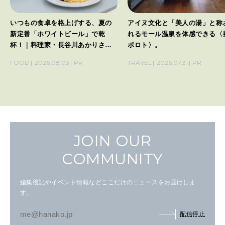
いつもの食卓を格上げする、夏の
アイヌ文化と「美人の湯」と称
新定番「ホワイトビール」で乾
れるモール温泉を体感できる〈
杯！｜料理家・長谷川あかりさん
ポロト〉。
の気取らないおもてなし。
FOOD
2026.08.03
PR
TRAVEL
2026.07.31
PR
JOIN OUR
COMMUNITY
編集後記やイベント情報などここだけのニュースをお届けしま
す。
配信停止