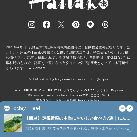
2021年4月1日以降更新の記事内掲載商品価格は、原則税込価格となります。た
だし、引用元のHanako掲載号が1195号以前の場合は、特に表示がなければ税
抜価格です。記事に掲載されている店舗情報 (価格、営業時間、定休日など) は
取材時のもので、記事をご覧になったタイミングでは変更となっている可能性
があります。 →
Contact
© 1945-2026 by Magazine House Co., Ltd. (Tokyo)
anan
BRUTUS
Casa BRUTUS
クロワッサン
GINZA
クウネル
Popeye
&Premium
Tarzan
colocal
Hanakoママ
こここ
MCS
マガジンワールド
広告掲載
Privacy Policy
Today I feel...
【簡単】定番野菜の本当においしい食べ方7選｜にんじ
ん、ジャガイモ、ピーマンなど (7)
【大量消費にも◎】夏バテでもスルスル食べれる、冷やうまきゅうりレシピ
【にんじ