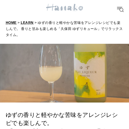
TRAVEL
どこ行く？
HOME
>
LEARN
> ゆずの香りと軽やかな苦味をアレンジレシピでも楽
しんで。 香りと甘みも楽しめる「久保田 ゆずリキュール」でリラックス
タイム。
FORTUNE
明日のわたし
[12星座別] Weekly Holoscope
HEALTH
[12星座別] Monthly Love Holoscope
自分にやさしく
女神まり愛のタロットメッセージ
LEARN
算命学がわかる今月のあなた
知る、考える
ゆずの香りと軽やかな苦味をアレンジレシ
ピでも楽しんで。
MAMA