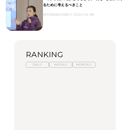
るために考えるべきこと
WORK&MONEY
2024.04.08
RANKING
DAILY
WEEKLY
MONTHLY
【福島】わざわざ食べに
暑いから食べたくなる。
「来たぞ、トイトレ」|
行きたいご当地グルメ23
わざわざ行きたいラーメ
弘中綾香の「純度
選｜ラーメン、餃子、そ
ン13選｜プロが選ぶベス
100%」～第141回～
ばほか
ト3、大井町の人気店、
ご当地ラーメン
FOOD
LEARN
FOOD
【東京近郊】日帰りひと
【東京近郊】日帰りひと
【あんこ】一度は食べた
り旅スポット5選｜館
り旅スポット5選｜館
い名店13選｜どら焼き・
山、前橋、日光など
山、前橋、日光など
おはぎほか