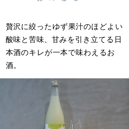
2026年9月号「北海道 おいしく遊ぶ、夏のご褒美旅。」
2026年8月号『お茶の時間です。』
贅沢に絞ったゆず果汁のほどよい
MAGAZINE
MOOK
2026年7月号「鎌倉 ローカルが 教えてくれた 本当の歩き方。」
酸味と苦味、甘みを引き立てる日
2026年6月号「大銀座 トレンドが生まれる 新しい一流店へ。」
本酒のキレが一本で味わえるお
FOLLOW US!
2026年5月号「“大好き”に出会いに。韓国」
酒。
2026年4月号「未来をつくる、学びの教科書。」
2026年3月号「スイーツ予想図 2026」
2026年2月号「良運を掴む 新・開運術。」
2026年1月号「猫がいれば、幸せ」