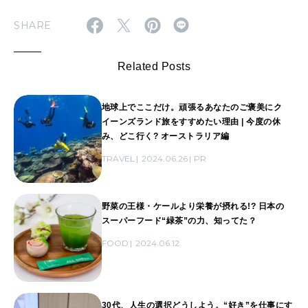
SHARE
Related Posts
地球上でここだけ。頑張るあなたのご褒美にク
イーンズランド旅をすすめたい理由 | 今度の休
み、どこ行く? オーストラリア編
TRAVEL
2024.06.26
PR
野菜の王様・ケールより栄養が摂れる!? 日本の
スーパーフード“緑茶”の力、知ってた？
FOOD
2024.06.12
30代、人生の選択どうしよう。“好き”を仕事にす