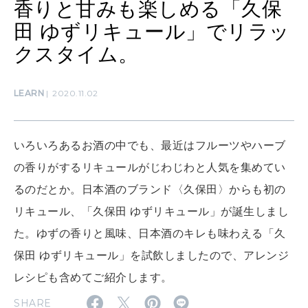
香りと甘みも楽しめる「久保
ママもいろいろ
田 ゆずリキュール」でリラッ
クスタイム。
SUSTAINABLE
わたしができること
LEARN
2020.11.02
CULTURE
いろいろあるお酒の中でも、最近はフルーツやハーブ
自分を耕す
の香りがするリキュールがじわじわと人気を集めてい
るのだとか。日本酒のブランド〈久保田〉からも初の
WORK&MONEY
リキュール、「久保田 ゆずリキュール」が誕生しまし
いい人生って？
た。ゆずの香りと風味、日本酒のキレも味わえる「久
保田 ゆずリキュール」を試飲しましたので、アレンジ
MAGAZINE
レシピも含めてご紹介します。
特集
SHARE