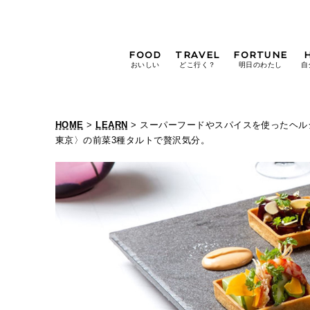
FOOD
TRAVEL
FORTUNE
おいしい
どこ行く？
明日のわたし
自
[12星座別] Weekly
Holoscope
HOME
>
LEARN
> スーパーフードやスパイスを使ったヘル
[12星座別] Monthly
東京〉の前菜3種タルトで贅沢気分。
Holoscope
#手土産
#シュークリーム
#パン
女神まり愛の
タロットメッセージ
#京都
[算命学] 星読みハナコの月巡