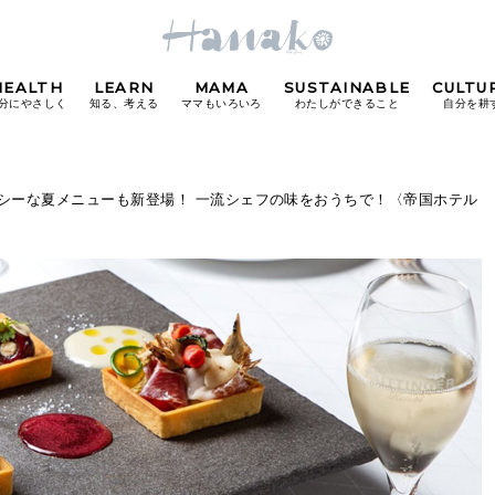
HEALTH
LEARN
MAMA
SUSTAINABLE
CULTU
分にやさしく
知る、考える
ママもいろいろ
わたしができること
自分を耕
POPULAR TAGS
シーな夏メニューも新登場！ 一流シェフの味をおうちで！〈帝国ホテル
#カフェ
#朝ごはん
#開運
#東京駅
#銀座
#
り
FOLLOW US!