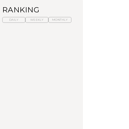
RANKING
DAILY
WEEKLY
MONTHLY
暑いから食べたくな
「来たぞ、トイトレ」|
「来たぞ、トイトレ」|
る。わざわざ行きたい
弘中綾香の「純度
弘中綾香の「純度
ラーメン13選｜プロが
100%」～第141回～
100%」～第141回～
選ぶベスト3、大井町の
人気店、ご当地ラーメ
LEARN
LEARN
FOOD
ン
No.1259『北海道 おい
No.1259『北海道 おい
【あんこ】一度は食べ
しく遊ぶ、夏のご褒美
しく遊ぶ、夏のご褒美
たい名店13選｜どら焼
旅。』
旅。』
き・おはぎほか
FOOD
いつもの食卓を格上げ
暑いから食べたくな
「来たぞ、トイトレ」|
する、夏の新定番「ホ
る。わざわざ行きたい
弘中綾香の「純度
ワイトビール」で乾
ラーメン13選｜プロが
100%」～第141回～
杯！｜料理家・長谷川
選ぶベスト3、大井町の
あかりさんの気取らな
人気店、ご当地ラーメ