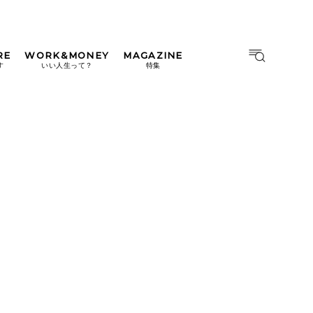
RE
WORK&MONEY
MAGAZINE
MAGAZINE
MOOK
す
いい人生って？
特集
2026年9月号「北海道 おいし
く遊ぶ、夏のご褒美旅。」
2026年8月号『お茶の時間で
す。』
日本橋
#中目黒
#吉祥寺
#横浜
2026年7月号「鎌倉 ローカル
が 教えてくれた 本当の歩き
方。」
2026年6月号「大銀座 トレン
ドが生まれる 新しい一流店
へ。」
2026年5月号「“大好き”に出
会いに。韓国」
2026年4月号「未来をつくる、