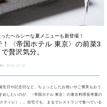
使ったヘルシーな夏メニューも新登場！
！〈帝国ホテル 東京〉の前菜3
トで贅沢気分。
RN
2020.07.20
誕生日や記念日など、ちょっとしたお祝いやご褒美もおう
すめしたいのが、〈帝国ホテル 東京〉の東京料理長考案の
（タルト スティレ）」。自宅でも、まるでレストランで食べている