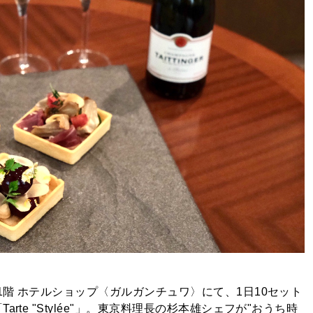
1階 ホテルショップ〈ガルガンチュワ〉にて、1日10セット
te "Stylée"」。東京料理長の杉本雄シェフが"おうち時