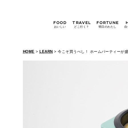
FOOD
TRAVEL
FORTUNE
おいしい
どこ行く？
明日のわたし
自
[12星座別] Weekly
Holoscope
HOME
>
LEARN
> 今こそ買うべし！ ホームパーティーが
[12星座別] Monthly
Holoscope
#手土産
#シュークリーム
#パン
女神まり愛の
タロットメッセージ
#京都
[算命学] 星読みハナコの月巡