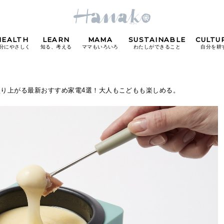
HEALTH
LEARN
MAMA
SUSTAINABLE
CULTU
分にやさしく
知る、考える
ママもいろいろ
わたしができること
自分を耕
POPULAR TAGS
盛り上がる最新おすすめ家電4選！大人もこどもも楽しめる。
#カフェ
#朝ごはん
#開運
#東京駅
#銀座
#
り
FOLLOW US!