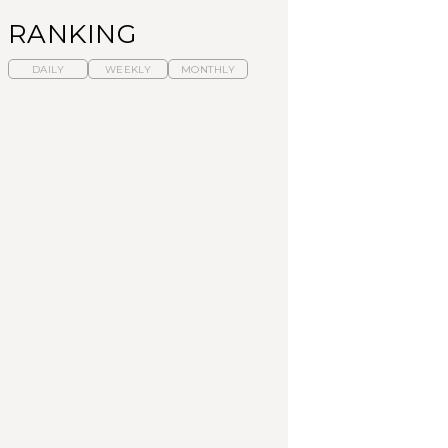
RANKING
DAILY
WEEKLY
MONTHLY
暑いから食べたくな
【東京近郊】日帰りひ
「来たぞ、トイトレ」|
る。わざわざ行きたい
とり旅スポット5選｜館
弘中綾香の「純度
ラーメン13選｜プロが
山、前橋、日光など
100%」～第141回～
選ぶベスト3、大井町の
人気店、ご当地ラーメ
TRAVEL
LEARN
FOOD
ン
No.1259『北海道 おい
No.1259『北海道 おい
【あんこ】一度は食べ
しく遊ぶ、夏のご褒美
しく遊ぶ、夏のご褒美
たい名店13選｜どら焼
旅。』
旅。』
き・おはぎほか
FOOD
いつもの食卓を格上げ
【東京近郊】日帰りひ
「来たぞ、トイトレ」|
する、夏の新定番「ホ
とり旅スポット5選｜館
弘中綾香の「純度
ワイトビール」で乾
山、前橋、日光など
100%」～第141回～
杯！｜料理家・長谷川
あかりさんの気取らな