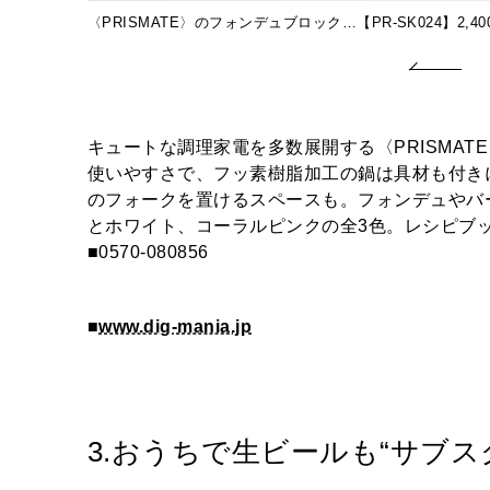
〈PRISMATE〉のフォンデュブロック…【PR-SK024】2,40
キュートな調理家電を多数展開する〈PRISMA
使いやすさで、フッ素樹脂加工の鍋は具材も付き
のフォークを置けるスペースも。フォンデュやバ
とホワイト、コーラルピンクの全3色。レシピブ
■0570-080856
■
www.dig-mania.jp
3.おうちで生ビールも“サブスク”