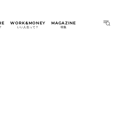
RE
WORK&MONEY
MAGAZINE
MAGAZINE
MOOK
す
いい人生って？
特集
2026年9月号「北海道 おいし
く遊ぶ、夏のご褒美旅。」
2026年8月号『お茶の時間で
す。』
日本橋
#中目黒
#吉祥寺
#横浜
2026年7月号「鎌倉 ローカル
が 教えてくれた 本当の歩き
方。」
2026年6月号「大銀座 トレン
ドが生まれる 新しい一流店
へ。」
2026年5月号「“大好き”に出
会いに。韓国」
2026年4月号「未来をつくる、