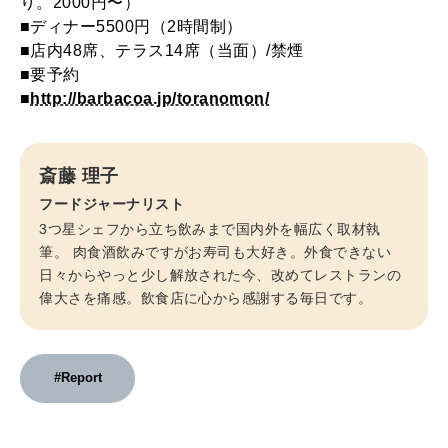
り。2000円〜）
■ディナー5500円（2時間制）
■店内48席、テラス14席（当面）/禁煙
■要予約
■
http://barbacoa.jp/toranomon/
斎藤 理子
フードジャーナリスト
3つ星シェフから立ち飲みまで国内外を幅広く取材執
筆。 肉食酒飲みですがお寿司も大好き。外食できない
日々からやっと少し解放された今、改めてレストランの
偉大さを痛感。飲食店に心から感謝する毎日です。
#Report