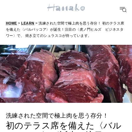
TRAVEL
どこ行く？
HOME
>
LEARN
> 洗練された空間で極上肉を思う存分！ 初のテラス席
を備えた〈バルバッコア〉が誕生！注目の〈虎ノ門ヒルズ ビジネスタ
ワー〉で、 焼き立てのシュラスコが待っています。
FORTUNE
明日のわたし
[12星座別] Weekly Holoscope
HEALTH
[12星座別] Monthly Love Holoscope
自分にやさしく
女神まり愛のタロットメッセージ
LEARN
算命学がわかる今月のあなた
知る、考える
洗練された空間で極上肉を思う存分！
初のテラス席を備えた〈バル
MAMA
ママもいろいろ