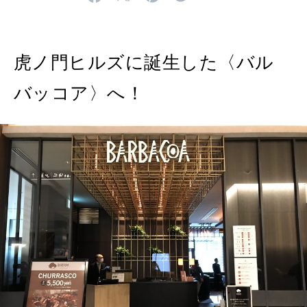
2026年8月号『お茶の時間です。』
虎ノ門ヒルズに誕生した〈バル
MAGAZINE
MOOK
2026年7月号「鎌倉 ローカルが 教えてくれた 本当の歩き方。」
バッコア〉へ！
2026年6月号「大銀座 トレンドが生まれる 新しい一流店へ。」
FOLLOW US!
2026年5月号「“大好き”に出会いに。韓国」
2026年4月号「未来をつくる、学びの教科書。」
2026年3月号「スイーツ予想図 2026」
2026年2月号「良運を掴む 新・開運術。」
2026年1月号「猫がいれば、幸せ」
2025年12月号「お酒の新常識。」