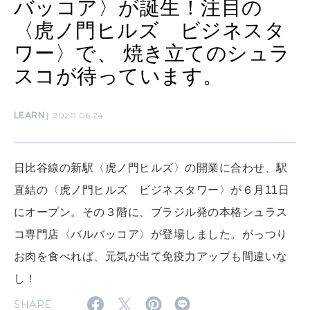
バッコア〉が誕生！注目の
〈虎ノ門ヒルズ ビジネスタ
ワー〉で、 焼き立てのシュラ
SUSTAINABLE
わたしができること
スコが待っています。
LEARN
2020.06.24
CULTURE
自分を耕す
日比谷線の新駅〈虎ノ門ヒルズ〉の開業に合わせ、駅
直結の〈虎ノ門ヒルズ ビジネスタワー〉が６月11日
WORK&MONEY
いい人生って？
にオープン。その３階に、ブラジル発の本格シュラス
コ専門店〈バルバッコア〉が登場しました。がっつり
お肉を食べれば、元気が出て免疫力アップも間違いな
MAGAZINE
特集
し！
SHARE
2026年9月号「北海道 おいしく遊ぶ、夏のご褒美旅。」