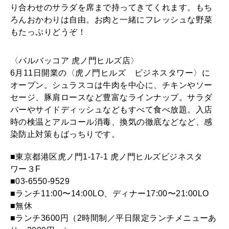
り合わせのサラダを席まで持ってきてくれます。もち
ろんおかわりは自由。お肉と一緒にフレッシュな野菜
もたっぷりどうぞ！
〈バルバッコア 虎ノ門ヒルズ店〉
6月11日開業の〈虎ノ門ヒルズ ビジネスタワー〉に
オープン。シュラスコは牛肉を中心に、チキンやソー
セージ、豚肩ロースなど豊富なラインナップ。サラダ
バーやサイドディッシュなどもすべて食べ放題。入店
時の検温とアルコール消毒、換気の徹底などなど、感
染防止対策もばっちりです。
■東京都港区虎ノ門1-17-1 虎ノ門ヒルズビジネスタ
ワー３F
■03-6550-9529
■ランチ11:00〜14:00LO、ディナー17:00〜21:00LO
■無休
■ランチ3600円（2時間制／平日限定ランチメニューあ