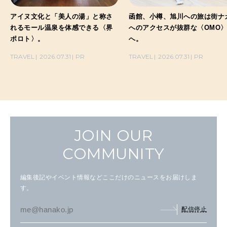
アイヌ文化と「美人の湯」と称さ
函館、小樽、旭川への旅は街ナ
れるモール温泉を体感できる〈界
へのアクセスが抜群な〈OMO
ポロト〉。
へ。
TRAVEL
2026.07.31
PR
TRAVEL
2026.07.31
PR
JOIN OUR
COMMUNITY
編集後記やイベント情報などここだけのニュースをお届けしま
す。
配信停止