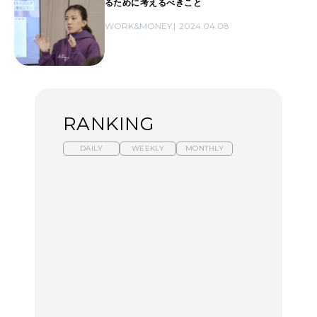
るために考えるべきこと
WORK&MONEY
2024.04.08
RANKING
DAILY
WEEKLY
MONTHLY
暑いから食べたくなる。
【東京近郊】日帰りひと
「来たぞ、トイトレ」|
わざわざ行きたいラーメ
り旅スポット5選｜館
弘中綾香の「純度
ン13選｜プロが選ぶベス
山、前橋、日光など
100%」～第141回～
ト3、大井町の人気店、
ご当地ラーメン
TRAVEL
LEARN
FOOD
No.1259『北海道 おいし
No.1259『北海道 おいし
【あんこ】一度は食べた
く遊ぶ、夏のご褒美
く遊ぶ、夏のご褒美
い名店13選｜どら焼き・
旅。』
旅。』
おはぎほか