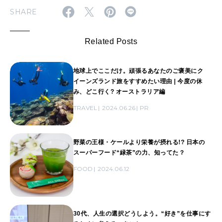
SHARE
Related Posts
地球上でここだけ。頑張るあなたのご褒美にク
イーンズランド旅をすすめたい理由 | 今度の休
み、どこ行く? オーストラリア編
TRAVEL
2024.06.26
PR
野菜の王様・ケールより栄養が摂れる!? 日本の
スーパーフード“緑茶”の力、知ってた？
FOOD
2024.06.12
30代、人生の選択どうしよう。“好き”を仕事にす