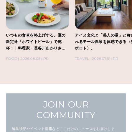
いつもの食卓を格上げする、夏の
アイヌ文化と「美人の湯」と称
新定番「ホワイトビール」で乾
れるモール温泉を体感できる〈
杯！｜料理家・長谷川あかりさん
ポロト〉。
の気取らないおもてなし。
FOOD
2026.08.03
PR
TRAVEL
2026.07.31
PR
JOIN OUR
COMMUNITY
編集後記やイベント情報などここだけのニュースをお届けしま