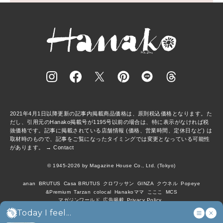
2021年4月1日以降更新の記事内掲載商品価格は、原則税込価格となります。た
だし、引用元のHanako掲載号が1195号以前の場合は、特に表示がなければ税
抜価格です。記事に掲載されている店舗情報 (価格、営業時間、定休日など) は
取材時のもので、記事をご覧になったタイミングでは変更となっている可能性
があります。 →
Contact
© 1945-2026 by Magazine House Co., Ltd. (Tokyo)
anan
BRUTUS
Casa BRUTUS
クロワッサン
GINZA
クウネル
Popeye
&Premium
Tarzan
colocal
Hanakoママ
こここ
MCS
マガジンワールド
広告掲載
Privacy Policy
Today I feel...