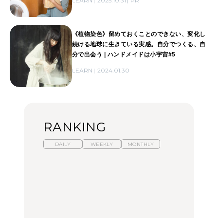
LEARN
2025.10.31
PR
《植物染色》留めておくことのできない、変化し
続ける地球に生きている実感。自分でつくる、自
分で出会う | ハンドメイドは小宇宙#5
LEARN
2024.01.30
RANKING
DAILY
WEEKLY
MONTHLY
【福島】わざわざ食べに
暑いから食べたくなる。
「来たぞ、トイトレ」|
行きたいご当地グルメ23
わざわざ行きたいラーメ
弘中綾香の「純度
選｜ラーメン、餃子、そ
ン13選｜プロが選ぶベス
100%」～第141回～
ばほか
ト3、大井町の人気店、
ご当地ラーメン
FOOD
LEARN
FOOD