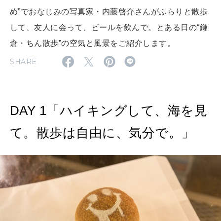
め”でおなじみの写真家・内藤啓介さんがふらりと散歩
2026年9月号「北海道 おいしく遊ぶ、夏のご褒美旅。」
して、友人に会って、ビールを飲んで。とある日の“鎌
2026年8月号『お茶の時間です。』
倉・ちん散歩”の空気と風景をご紹介します。
SHARE
MAGAZINE
MOOK
2026年7月号「鎌倉 ローカルが 教えてくれた 本当の歩き方。」
2026年6月号「大銀座 トレンドが生まれる 新しい一流店へ。」
DAY 1「ハイキングして、海を見
FOLLOW US!
2026年5月号「“大好き”に出会いに。韓国」
て。散歩は自由に、気分で。」
2026年4月号「未来をつくる、学びの教科書。」
2026年3月号「スイーツ予想図 2026」
2026年2月号「良運を掴む 新・開運術。」
2026年1月号「猫がいれば、幸せ」