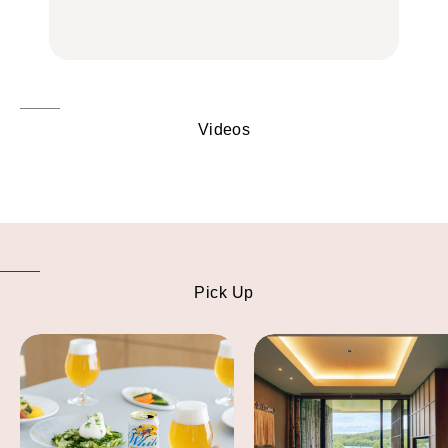
FOOD
FOOD | PR
FOOD
し。
Videos
Pick Up