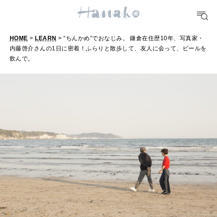
TRAVEL
HOME
>
LEARN
> “ちんかめ”でおなじみ。 鎌倉在住歴10年、写真家・
どこ行く？
内藤啓介さんの1日に密着！ふらりと散歩して、友人に会って、ビールを
飲んで。
FORTUNE
明日のわたし
[12星座別] Weekly Holoscope
HEALTH
[12星座別] Monthly Love Holoscope
自分にやさしく
女神まり愛のタロットメッセージ
LEARN
算命学がわかる今月のあなた
知る、考える