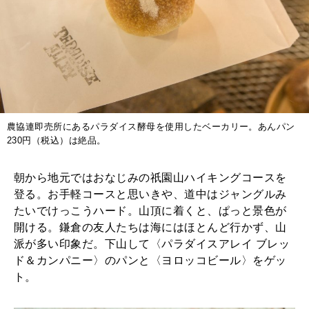
2025年12月号「お酒の新常識。」
農協連即売所にあるパラダイス酵母を使用したベーカリー。あんパン
230円（税込）は絶品。
朝から地元ではおなじみの祇園山ハイキングコースを
登る。お手軽コースと思いきや、道中はジャングルみ
たいでけっこうハード。山頂に着くと、ぱっと景色が
開ける。鎌倉の友人たちは海にはほとんど行かず、山
派が多い印象だ。下山して〈パラダイスアレイ ブレッ
ド＆カンパニー〉のパンと〈ヨロッコビール〉をゲッ
ト。