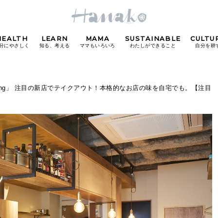
HEALTH
LEARN
MAMA
SUSTAINABLE
CULTU
分にやさしく
知る、考える
ママもいろいろ
わたしができること
自分を耕
POPULAR TAGS
ening」 注目の新店でテイクアウト！本格的なお店の味を自宅でも。【注目
#カフェ
#朝ごはん
#開運
#東京駅
#銀座
#
り
FOLLOW US!