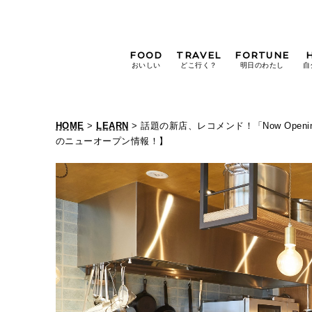
FOOD
TRAVEL
FORTUNE
おいしい
どこ行く？
明日のわたし
自
[12星座別] Weekly
Holoscope
HOME
>
LEARN
> 話題の新店、レコメンド！「Now Op
[12星座別] Monthly
のニューオープン情報！】
Holoscope
#手土産
#シュークリーム
#パン
女神まり愛の
タロットメッセージ
#京都
[算命学] 星読みハナコの月巡