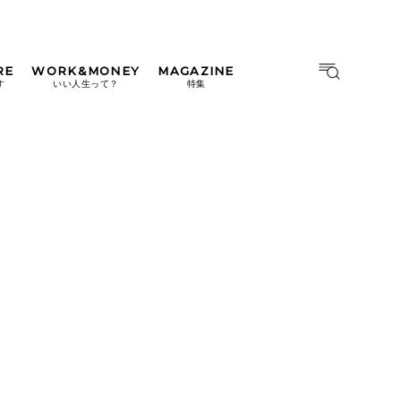
RE
WORK&MONEY
MAGAZINE
MAGAZINE
MOOK
す
いい人生って？
特集
2026年9月号「北海道 おいし
く遊ぶ、夏のご褒美旅。」
2026年8月号『お茶の時間で
す。』
日本橋
#中目黒
#吉祥寺
#横浜
2026年7月号「鎌倉 ローカル
が 教えてくれた 本当の歩き
方。」
2026年6月号「大銀座 トレン
ドが生まれる 新しい一流店
へ。」
2026年5月号「“大好き”に出
会いに。韓国」
2026年4月号「未来をつくる、