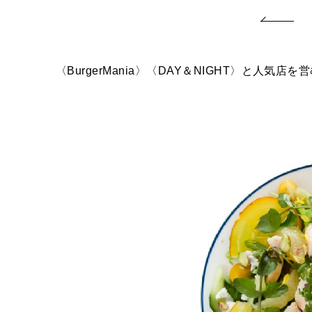
〈BurgerMania〉〈DAY＆NIGHT〉と人気店