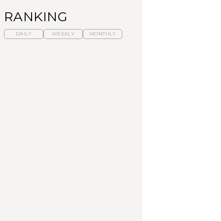
RANKING
DAILY
WEEKLY
MONTHLY
暑いから食べたくな
【東京近郊】日帰りひ
「来たぞ、トイトレ」|
る。わざわざ行きたい
とり旅スポット5選｜館
弘中綾香の「純度
ラーメン13選｜プロが
山、前橋、日光など
100%」～第141回～
選ぶベスト3、大井町の
人気店、ご当地ラーメ
TRAVEL
LEARN
FOOD
ン
No.1259『北海道 おい
No.1259『北海道 おい
【あんこ】一度は食べ
ートインには自家製パン付き。同じパンでサンドイッチも。
しく遊ぶ、夏のご褒美
しく遊ぶ、夏のご褒美
たい名店13選｜どら焼
旅。』
旅。』
き・おはぎほか
FOOD
いつもの食卓を格上げ
【東京近郊】日帰りひ
「来たぞ、トイトレ」|
する、夏の新定番「ホ
とり旅スポット5選｜館
弘中綾香の「純度
ワイトビール」で乾
山、前橋、日光など
100%」～第141回～
杯！｜料理家・長谷川
あかりさんの気取らな