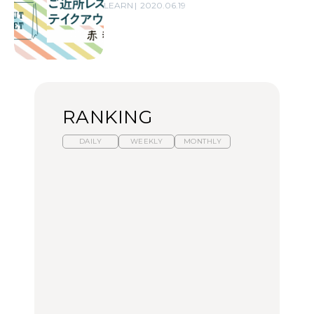
LEARN
2020.06.19
RANKING
DAILY
WEEKLY
MONTHLY
暑いから食べたくなる。
【東京近郊】日帰りひと
「来たぞ、トイトレ」|
わざわざ行きたいラーメ
り旅スポット5選｜館
弘中綾香の「純度
ン13選｜プロが選ぶベス
山、前橋、日光など
100%」～第141回～
ト3、大井町の人気店、
ご当地ラーメン
TRAVEL
LEARN
FOOD
No.1259『北海道 おいし
No.1259『北海道 おいし
【あんこ】一度は食べた
く遊ぶ、夏のご褒美
く遊ぶ、夏のご褒美
い名店13選｜どら焼き・
旅。』
旅。』
おはぎほか