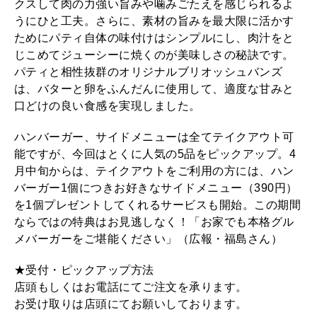
クスして肉の力強い旨みや噛みごたえを感じられるよ
うにひと工夫。さらに、素材の旨みを最大限に活かす
ためにパティ自体の味付けはシンプルにし、肉汁をと
じこめてジューシーに焼くのが美味しさの秘訣です。
パティと相性抜群のオリジナルブリオッシュバンズ
は、バターと卵をふんだんに使用して、適度な甘みと
口どけの良い食感を実現しました。
ハンバーガー、サイドメニューは全てテイクアウト可
能ですが、今回はとくに人気の5品をピックアップ。4
月中旬からは、テイクアウトをご利用の方には、ハン
バーガー1個につきお好きなサイドメニュー（390円）
を1個プレゼントしてくれるサービスも開始。この期間
ならではの特典はお見逃しなく！「お家でも本格グル
メバーガーをご堪能ください」（広報・福島さん）
★受付・ピックアップ方法
店頭もしくはお電話にてご注文を承ります。
お受け取りは店頭にてお願いしております。