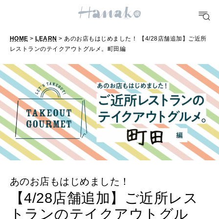
FOOD
おいしい
HOME
>
LEARN
> あのお店もはじめました！ 【4/28店舗追加】ご近所
レストランのテイクアウトグルメ。町田編
TRAVEL
どこ行く？
FORTUNE
明日のわたし
[12星座別] Weekly Holoscope
HEALTH
[12星座別] Monthly Love Holoscope
自分にやさしく
あのお店もはじめました！
女神まり愛のタロットメッセージ
【4/28店舗追加】ご近所レス
LEARN
算命学がわかる今月のあなた
トランのテイクアウトグル
知る、考える