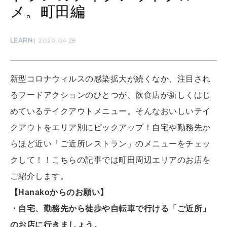
メ。町田編
MAMA
LEARN
2020.04.28
ママもいろいろ
新型コロナウィルスの感染拡大が続くなか、注目され
SUSTAINABLE
るフードアクションのひとつが、飲食店が新しくはじ
わたしができること
めているテイクアウトメニュー。そんなおいしいテイ
クアウトをエリア別にピックアップ！自宅や勤務先か
CULTURE
らほど近い「ご近所レストラン」のメニューをチェッ
自分を耕す
クして！！こちらの記事では町田周辺エリアのお店を
ご紹介します。
WORK&MONEY
【Hanakoからのお願い】
いい人生って？
・自宅、勤務先から徒歩や自転車で行ける「ご近所」
のお店に行きましょう。