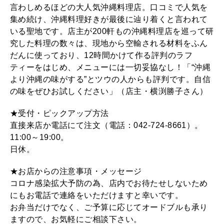
言わしめるほどの大人気沖縄料理店。口コミで人気を
集め続け、沖縄料理好きが最後に辿り着くと言われて
いる聖地です。店主が200軒もの沖縄料理店を巡って研
究した料理の数々は、現地から空輸される材料をふん
だんに使っており、12時間かけて作る評判のラフ
ティーをはじめ、メニューには一切妥協なし！「“沖縄
より沖縄の味がする”とツウの人からも評判です。自信
の味をぜひお試しください」（店主・横渕勝子さん）
★受付・ピックアップ方法
直接来店か電話にて注文（電話：042-724-8661）。
11:00～19:00。
日休。
★お店からの注意事項・メッセージ
コロナ感染拡大予防の為、店内でお待たせしないため
にもお電話で連絡をいただけますと幸いです。
お弁当だけでなく、ご予算に応じてオードブルも承り
ますので、お気軽にご相談下さい。