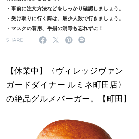
MAGAZINE
・事前に注文方法などをしっかり確認しましょう。
特集
・受け取りに行く際は、最少人数で行きましょう。
2026年9月号「北海道 おいしく遊ぶ、夏のご褒美旅。」
・マスクの着用、手指の消毒も忘れずに！
SHARE
2026年8月号『お茶の時間です。』
MAGAZINE
MOOK
2026年7月号「鎌倉 ローカルが 教えてくれた 本当の歩き方。」
【休業中】〈ヴィレッジヴァン
2026年6月号「大銀座 トレンドが生まれる 新しい一流店へ。」
ガードダイナー ルミネ町田店〉
FOLLOW US!
2026年5月号「“大好き”に出会いに。韓国」
の絶品グルメバーガー。【町田】
2026年4月号「未来をつくる、学びの教科書。」
2026年3月号「スイーツ予想図 2026」
2026年2月号「良運を掴む 新・開運術。」