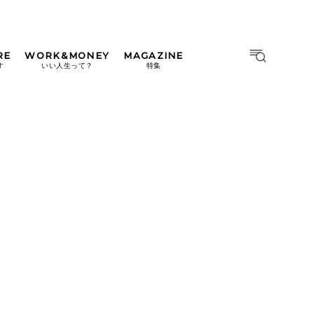
RE
WORK&MONEY
MAGAZINE
MAGAZINE
MOOK
す
いい人生って？
特集
2026年9月号「北海道 おいし
く遊ぶ、夏のご褒美旅。」
2026年8月号『お茶の時間で
す。』
日本橋
#中目黒
#吉祥寺
#横浜
2026年7月号「鎌倉 ローカル
が 教えてくれた 本当の歩き
方。」
2026年6月号「大銀座 トレン
ドが生まれる 新しい一流店
へ。」
2026年5月号「“大好き”に出
会いに。韓国」
2026年4月号「未来をつくる、