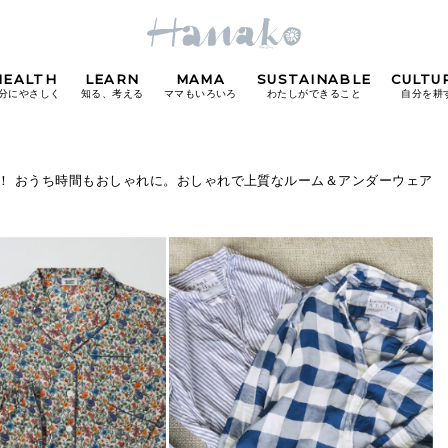
HEALTH
LEARN
MAMA
SUSTAINABLE
CULTU
分にやさしく
知る、考える
ママもいろいろ
わたしができること
自分を耕
POPULAR TAGS
！ おうち時間もおしゃれに。おしゃれで上質なルーム＆アンダーウェア
#カフェ
#朝ごはん
#開運
#東京駅
#銀座
#
り
FOLLOW US!