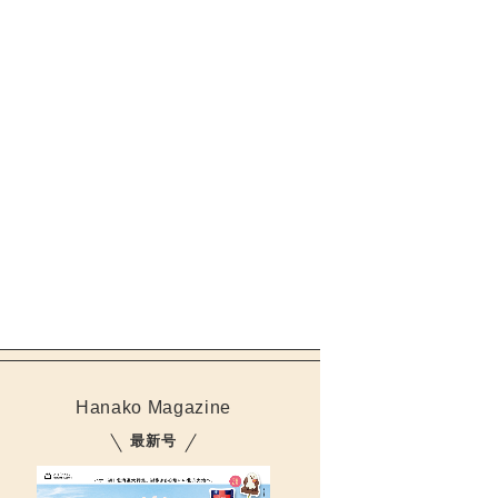
Hanako Magazine
最新号