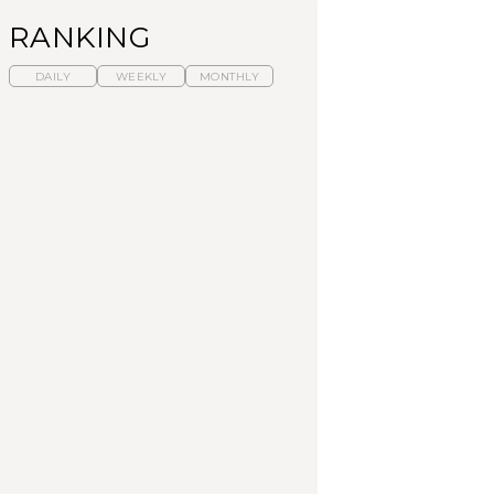
RANKING
DAILY
WEEKLY
MONTHLY
暑いから食べたくな
【東京近郊】日帰りひ
「来たぞ、トイトレ」|
る。わざわざ行きたい
とり旅スポット5選｜館
弘中綾香の「純度
ラーメン13選｜プロが
山、前橋、日光など
100%」～第141回～
選ぶベスト3、大井町の
人気店、ご当地ラーメ
TRAVEL
LEARN
FOOD
ン
No.1259『北海道 おい
No.1259『北海道 おい
【あんこ】一度は食べ
しく遊ぶ、夏のご褒美
しく遊ぶ、夏のご褒美
たい名店13選｜どら焼
旅。』
旅。』
き・おはぎほか
FOOD
いつもの食卓を格上げ
【東京近郊】日帰りひ
「来たぞ、トイトレ」|
する、夏の新定番「ホ
とり旅スポット5選｜館
弘中綾香の「純度
ワイトビール」で乾
山、前橋、日光など
100%」～第141回～
杯！｜料理家・長谷川
あかりさんの気取らな