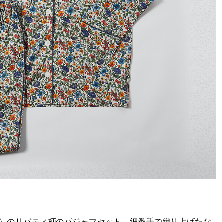
NES〉のリバティ柄のパジャマセット。細番手で織り上げたな